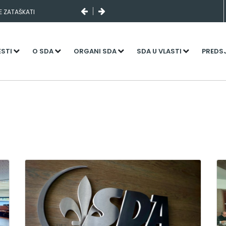
I SLUČAJNI PREVID,
NJENI KADROVI
ESTI
O SDA
ORGANI SDA
SDA U VLASTI
PREDS