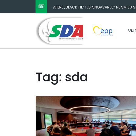
NESTANAK 780.000 EURA IZ IGMANA NE MOŽE BIT
ODGOVORNOST MORAJU SNOSITI VLADA FBIH I 
VIJ
Tag: sda