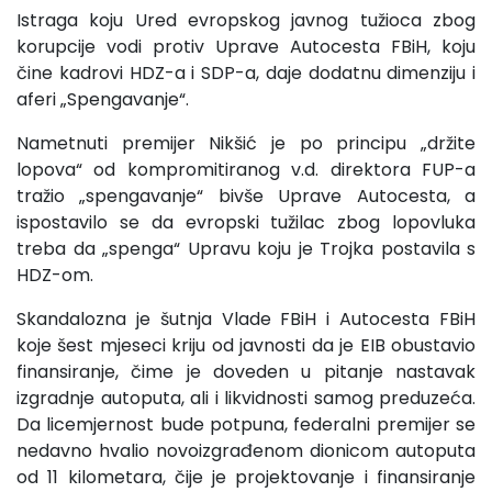
Istraga koju Ured evropskog javnog tužioca zbog
korupcije vodi protiv Uprave Autocesta FBiH, koju
čine kadrovi HDZ-a i SDP-a, daje dodatnu dimenziju i
aferi „Spengavanje“.
Nametnuti premijer Nikšić je po principu „držite
lopova“ od kompromitiranog v.d. direktora FUP-a
tražio „spengavanje“ bivše Uprave Autocesta, a
ispostavilo se da evropski tužilac zbog lopovluka
treba da „spenga“ Upravu koju je Trojka postavila s
HDZ-om.
Skandalozna je šutnja Vlade FBiH i Autocesta FBiH
koje šest mjeseci kriju od javnosti da je EIB obustavio
finansiranje, čime je doveden u pitanje nastavak
izgradnje autoputa, ali i likvidnosti samog preduzeća.
Da licemjernost bude potpuna, federalni premijer se
nedavno hvalio novoizgrađenom dionicom autoputa
od 11 kilometara, čije je projektovanje i finansiranje