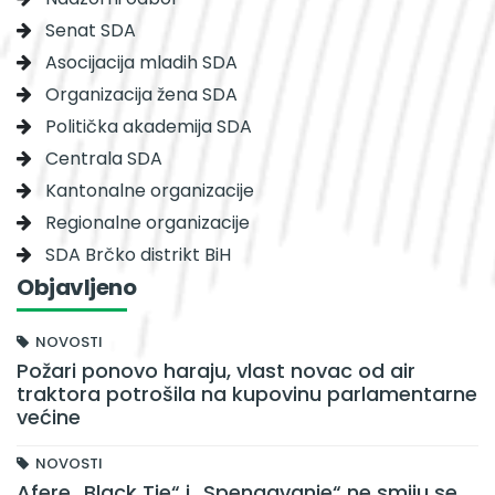
Senat SDA
Asocijacija mladih SDA
Organizacija žena SDA
Politička akademija SDA
Centrala SDA
Kantonalne organizacije
Regionalne organizacije
SDA Brčko distrikt BiH
Objavljeno
NOVOSTI
Požari ponovo haraju, vlast novac od air
traktora potrošila na kupovinu parlamentarne
većine
NOVOSTI
Afere „Black Tie“ i „Spengavanje“ ne smiju se