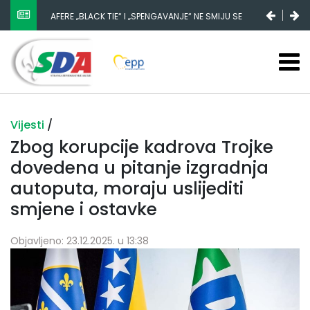
AFERE „BLACK TIE“ I „SPENGAVANJE“ NE SMIJU SE
ZATAŠKATI
Vijesti
/
Zbog korupcije kadrova Trojke
dovedena u pitanje izgradnja
autoputa, moraju uslijediti
smjene i ostavke
Objavljeno: 23.12.2025. u 13:38