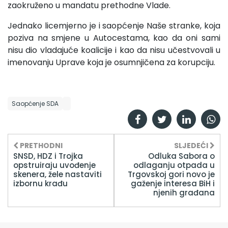
zaokruženo u mandatu prethodne Vlade.
Jednako licemjerno je i saopćenje Naše stranke, koja
poziva na smjene u Autocestama, kao da oni sami
nisu dio vladajuće koalicije i kao da nisu učestvovali u
imenovanju Uprave koja je osumnjičena za korupciju.
Saopćenje SDA
PRETHODNI
SLJEDEĆI
SNSD, HDZ i Trojka
Odluka Sabora o
opstruiraju uvođenje
odlaganju otpada u
skenera, žele nastaviti
Trgovskoj gori novo je
izbornu krađu
gaženje interesa BiH i
njenih građana