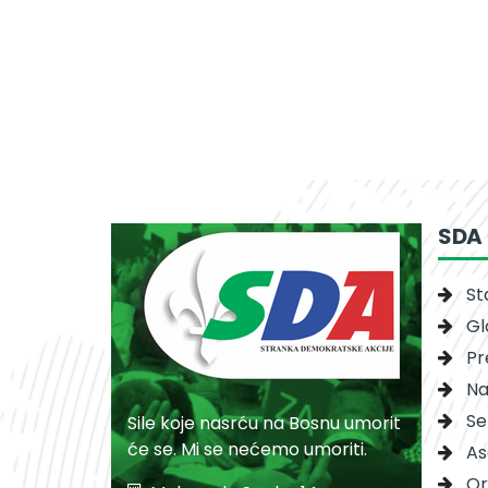
SDA
St
Gl
Pr
Na
Se
Sile koje nasrću na Bosnu umorit
će se. Mi se nećemo umoriti.
As
Or