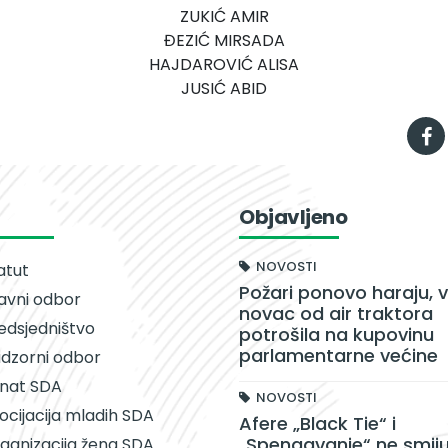
ZUKIĆ AMIR
ĐEZIĆ MIRSADA
HAJDAROVIĆ ALISA
JUSIĆ ABID
Objavljeno
NOVOSTI
atut
Požari ponovo haraju, v
avni odbor
novac od air traktora
edsjedništvo
potrošila na kupovinu
parlamentarne većine
dzorni odbor
nat SDA
NOVOSTI
ocijacija mladih SDA
Afere „Black Tie“ i
„Spengavanje“ ne smiju
ganizacija žena SDA