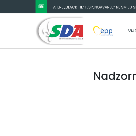
AFERE „BLACK TIE“ I „SPENGAVANJE“ NE SMIJU 
VIJ
Nadzorn