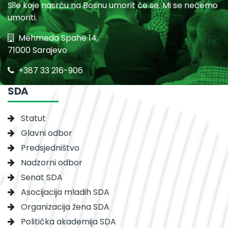
Sile koje nasrću na Bosnu umorit će se. Mi se nećemo
umoriti.
Mehmeda Spahe 14,
71000 Sarajevo
+387 33 216-906
SDA
Statut
Glavni odbor
Predsjedništvo
Nadzorni odbor
Senat SDA
Asocijacija mladih SDA
Organizacija žena SDA
Politička akademija SDA