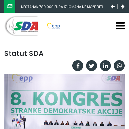
NESTANAK 780.000 EURA IZ IGMANA NE MOŽE BITI
SLUČAJNI PREVID, ODGOVORNOST MORAJU SNOSITI
VLADA FBIH I NJENI KADROVI
Statut SDA