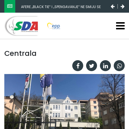
AFERE „BLACK TIE“ I „SPENGAVANJE“ NE SMIJU SE
ZATAŠKATI
Centrala