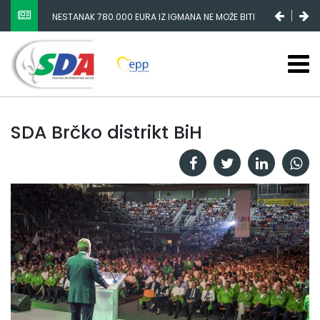
NESTANAK 780.000 EURA IZ IGMANA NE MOŽE BITI
SLUČAJNI PREVID, ODGOVORNOST MORAJU SNOSITI
VLADA FBIH I NJENI KADROVI
SDA Brčko distrikt BiH