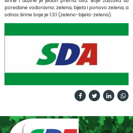
širine i dužine je jedan prema dva. Boje zastava su
poredane vodoravno; zelena, bijela i ponovo zelena, a
odnos širine boje je 1:3:1 (zeleno-bijela-zelena).