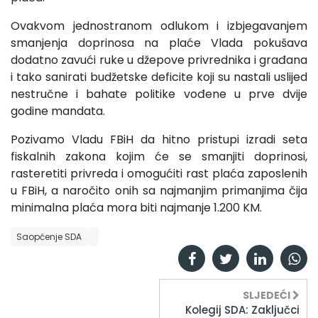
Ovakvom jednostranom odlukom i izbjegavanjem
smanjenja doprinosa na plaće Vlada pokušava
dodatno zavući ruke u džepove privrednika i građana
i tako sanirati budžetske deficite koji su nastali uslijed
nestručne i bahate politike vođene u prve dvije
godine mandata.
Pozivamo Vladu FBiH da hitno pristupi izradi seta
fiskalnih zakona kojim će se smanjiti doprinosi,
rasteretiti privreda i omogućiti rast plaća zaposlenih
u FBiH, a naročito onih sa najmanjim primanjima čija
minimalna plaća mora biti najmanje 1.200 KM.
Saopćenje SDA
SLJEDEĆI
Kolegij SDA: Zaključci