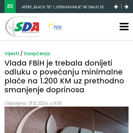
AFERE „BLACK TIE“ I „SPENGAVANJE“ NE SMIJU SE
ZATAŠKATI
Vijesti
/
Saopćenja
Vlada FBiH je trebala donijeti
odluku o povećanju minimalne
plaće na 1.200 KM uz prethodno
smanjenje doprinosa
Objavljeno: 31.12.2024. u 11:30