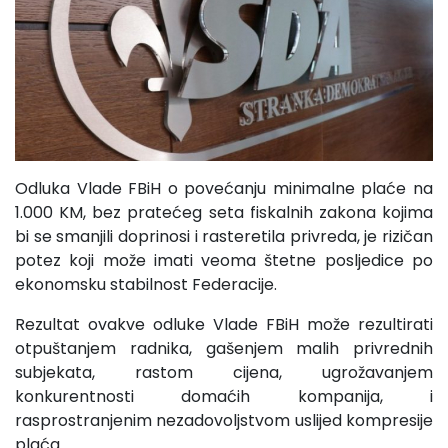
Odluka Vlade FBiH o povećanju minimalne plaće na
1.000 KM, bez pratećeg seta fiskalnih zakona kojima
bi se smanjili doprinosi i rasteretila privreda, je rizičan
potez koji može imati veoma štetne posljedice po
ekonomsku stabilnost Federacije.
Rezultat ovakve odluke Vlade FBiH može rezultirati
otpuštanjem radnika, gašenjem malih privrednih
subjekata, rastom cijena, ugrožavanjem
konkurentnosti domaćih kompanija, i
rasprostranjenim nezadovoljstvom uslijed kompresije
plaća.