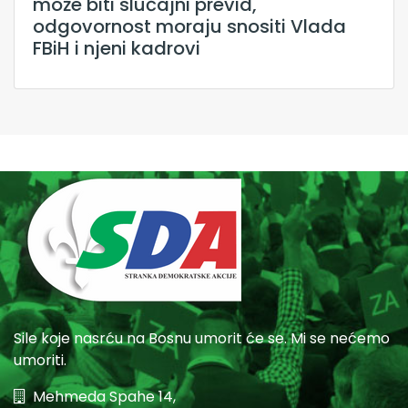
može biti slučajni previd,
odgovornost moraju snositi Vlada
FBiH i njeni kadrovi
Sile koje nasrću na Bosnu umorit će se. Mi se nećemo
umoriti.
Mehmeda Spahe 14,