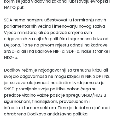
kojim se jača vladavina zakona i ubrzavaju evropski i
NATO put.
SDA nema namjeru učestvovati u formiranju novih
parlamentarnih većina i imenovanju novog saziva
Vijeća ministara, ali će podržati smjene svih
odgovornih za najtežu političku i sigurnosnu krizu od
Dejtona. To se na prvom mjestu odnosi na kadrove
SNSD-a, ali i na kadrove NIP-a, SDP-a, Naše stranke i
HDZ-a.
Dodikov režim je najodgovorniji za trenutnu krizu, ali
svoj dio odgovornosti ne mogu izbjeći ni NiP, SDP i NS,
jer su zavarale javnost neistinitim tvrdnjama da je
SNSD promijenio svoje politike, nakon čega su
predate vitalno važne pozicije spregu SNSD/HDZ u
sigurnosnom, finansijskom, pravosudnom i
infrastrukturnom sektoru. Time je dodatno ojačana i
ohrabrena Dodikova antidržavna politika.