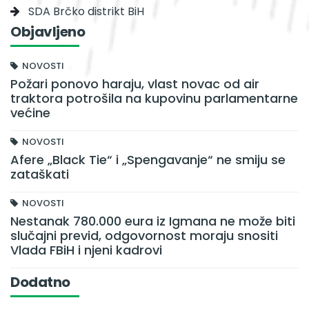
SDA Brčko distrikt BiH
Objavljeno
NOVOSTI
Požari ponovo haraju, vlast novac od air
traktora potrošila na kupovinu parlamentarne
većine
NOVOSTI
Afere „Black Tie“ i „Spengavanje“ ne smiju se
zataškati
NOVOSTI
Nestanak 780.000 eura iz Igmana ne može biti
slučajni previd, odgovornost moraju snositi
Vlada FBiH i njeni kadrovi
Dodatno