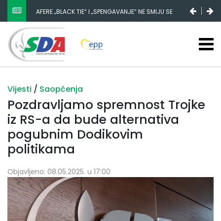
AFERE „BLACK TIE“ I „SPENGAVANJE“ NE SMIJU SE
ZATAŠKATI
Vijesti
/
Saopćenja
Pozdravljamo spremnost Trojke
iz RS-a da bude alternativa
pogubnim Dodikovim
politikama
Objavljeno: 08.05.2025. u 17:00