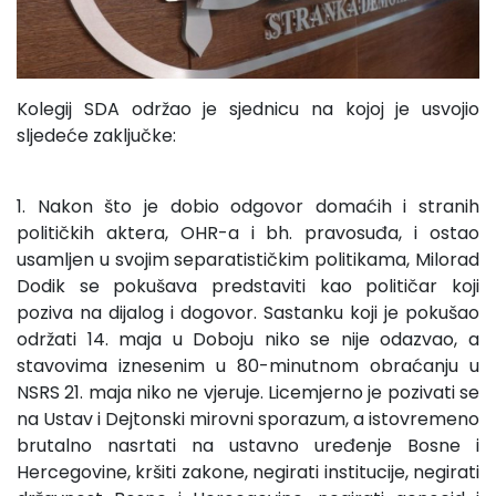
Kolegij SDA održao je sjednicu na kojoj je usvojio
sljedeće zaključke:
1. Nakon što je dobio odgovor domaćih i stranih
političkih aktera, OHR-a i bh. pravosuđa, i ostao
usamljen u svojim separatističkim politikama, Milorad
Dodik se pokušava predstaviti kao političar koji
poziva na dijalog i dogovor. Sastanku koji je pokušao
održati 14. maja u Doboju niko se nije odazvao, a
stavovima iznesenim u 80-minutnom obraćanju u
NSRS 21. maja niko ne vjeruje. Licemjerno je pozivati se
na Ustav i Dejtonski mirovni sporazum, a istovremeno
brutalno nasrtati na ustavno uređenje Bosne i
Hercegovine, kršiti zakone, negirati institucije, negirati