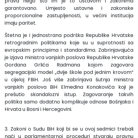
prava nego što im je to Ustavom i zakonima
garantovano. Umjesto ustavne i zakonske
proporcionalne zastupljenosti, u većini institucija
imaju paritet.
Štetna je i jednostrana podrška Republike Hrvatske
retrogradnim politikama koje su u suprotnosti sa
evropskim principima i standardima. Zabrinjavajuća
je izjava ministra vanjskih poslova Republike Hrvatske
Gordana Grlića Radmana kojom zagovara
segregacijski model „dvije škole pod jednim krovom“
u cijeloj FBiH. Još više zabrinjava šutnja ministra
vanjskih poslova BiH Elmedina Konakovića koji je
prešutio skandalozni istup. Zagovaranje takvih
politika samo dodatno komplikuje odnose Bošnjaka i
Hrvata u Bosni i Hercegovini.
3. Zakoni o Sudu BiH koji bi se u ovoj sedmici trebali
naći u parlamentarnoj proceduri stvaraju pravnu