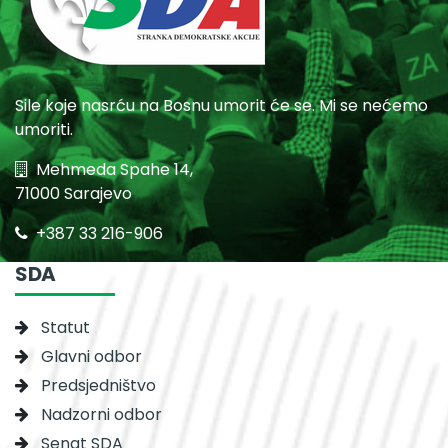
Sile koje nasrću na Bosnu umorit će se. Mi se nećemo
umoriti.
Mehmeda Spahe 14,
71000 Sarajevo
+387 33 216-906
SDA
Statut
Glavni odbor
Predsjedništvo
Nadzorni odbor
Senat SDA