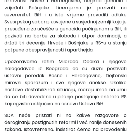
državnost Bosne i Hercegovine, negirati genocid i
vrijeđati Bošnjake. Licemjerno je pozivati na
suverenitet BiH i u isto vrijeme provoditi odluke
Svesrpskog sabora, usvojene u susjednoj zemlji koja je
presuđena za učešće u genocidu počinjenom u BiH, ili
pozivati na borbu za slobodu i otpor dominaciji, a
držati tri decenije Hrvate i Bošnjake u RS-u u stanju
potpune obespravljenosti i aparthejda.
Upozoravamo režim Milorada Dodika i njegove
nalogodavce iz Beograda da su dužni poštivati
ustavni poredak Bosne i Hercegovine, Dejtonski
mirovni sporazum i sve njegove anekse. Ukoliko
nastave destabilizirati situaciju, moraju imati na umu
da će biti dovedeno u pitanje postojanje entiteta RS
koji egzistira isključivo na osnovu Ustava BiH.
SDA neće pristati ni na kakve razgovore o
derogiranju postignutih reformi i već ranije donesenih
zakona. Istovremeno, insistirat ćemo na provođenju