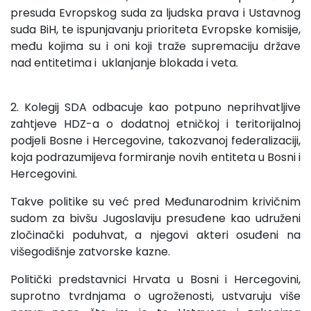
presuda Evropskog suda za ljudska prava i Ustavnog
suda BiH, te ispunjavanju prioriteta Evropske komisije,
među kojima su i oni koji traže supremaciju države
nad entitetima i uklanjanje blokada i veta.
2. Kolegij SDA odbacuje kao potpuno neprihvatljive
zahtjeve HDZ-a o dodatnoj etničkoj i teritorijalnoj
podjeli Bosne i Hercegovine, takozvanoj federalizaciji,
koja podrazumijeva formiranje novih entiteta u Bosni i
Hercegovini.
Takve politike su već pred Međunarodnim krivičnim
sudom za bivšu Jugoslaviju presuđene kao udruženi
zločinački poduhvat, a njegovi akteri osuđeni na
višegodišnje zatvorske kazne.
Politički predstavnici Hrvata u Bosni i Hercegovini,
suprotno tvrdnjama o ugroženosti, ustvaruju više