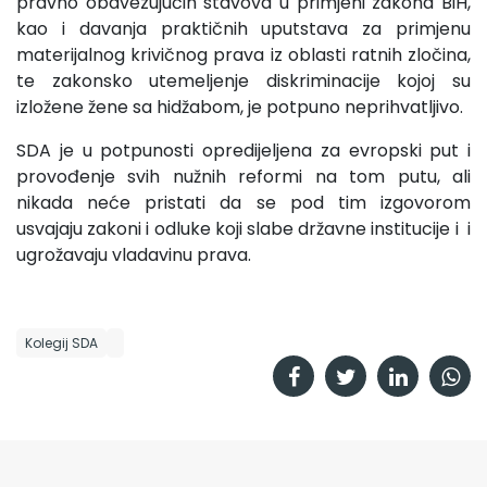
pravno obavezujućih stavova u primjeni zakona BiH,
kao i davanja praktičnih uputstava za primjenu
materijalnog krivičnog prava iz oblasti ratnih zločina,
te zakonsko utemeljenje diskriminacije kojoj su
izložene žene sa hidžabom, je potpuno neprihvatljivo.
SDA je u potpunosti opredijeljena za evropski put i
provođenje svih nužnih reformi na tom putu, ali
nikada neće pristati da se pod tim izgovorom
usvajaju zakoni i odluke koji slabe državne institucije i i
ugrožavaju vladavinu prava.
Kolegij SDA