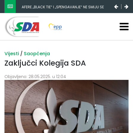
AFERE „BLACK TIE“ I „SPENGAVANJE“ NE SMIJU SE
ZATAŠKATI
Vijesti
/
Saopćenja
Zaključci Kolegija SDA
Objavljeno: 28.05.2025. u 12:04