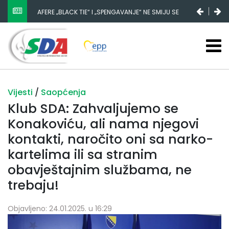
AFERE „BLACK TIE“ I „SPENGAVANJE“ NE SMIJU SE
ZATAŠKATI
Vijesti
/
Saopćenja
Klub SDA: Zahvaljujemo se
Konakoviću, ali nama njegovi
kontakti, naročito oni sa narko-
kartelima ili sa stranim
obavještajnim službama, ne
trebaju!
Objavljeno: 24.01.2025. u 16:29