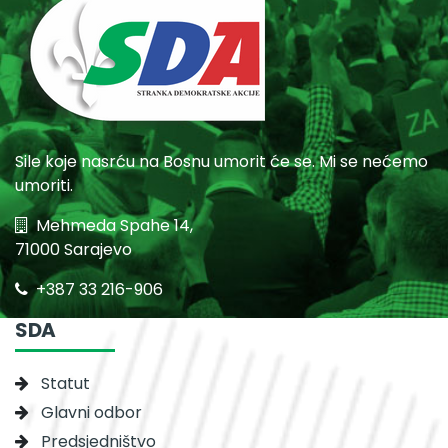
Sile koje nasrću na Bosnu umorit će se. Mi se nećemo
umoriti.
Mehmeda Spahe 14,
71000 Sarajevo
+387 33 216-906
SDA
Statut
Glavni odbor
Predsjedništvo