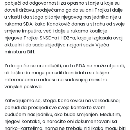
pobjeći od odgovornosti za opasno stanje u koje su
doveli državu, podsjećamo ga da su on i Trojka i dalje
u vlasti i da stoga pitanje njegovog nasljednika nije u
rukama SDA, kako Konaković danas u strahu od svoje
smjene imputira, već i dalje u rukama koalicije
njegove Trojke, SNSD-a i HDZ-a, koja je izglasala ovaj
aktuelni i do sada ubjedljivo najgori saziv Vijeća
ministara BiH.
Za koga će se oni odlučiti, na to SDA ne može utjecati,
ali teško da mogu ponuditi kandidata sa lošijim
referencama u odnosu na sadašnjeg ministra
vanjskih poslova.
Zahvaljujemo se, stoga, Konakoviću na velikodušnoj
ponudi da proslijedi sve svoje kontakte svom
budućem nasljedniku, ako bude smijenjen. Međutim,
njegovi kontakti, a naročito oni dokumentovani sa
narko-kartelima, nama ne trebaju niti ikako mogu biti