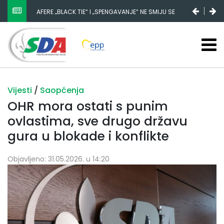
AFERE „BLACK TIE“ I „SPENGAVANJE“ NE SMIJU SE
ZATAŠKATI
Vijesti
/
Saopćenja
OHR mora ostati s punim
ovlastima, sve drugo državu
gura u blokade i konflikte
Objavljeno: 31.05.2026. u 14:20