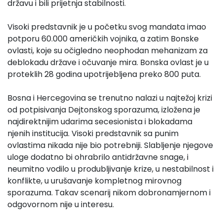
državu i bili prijetnja stabilnosti.
Visoki predstavnik je u početku svog mandata imao
potporu 60.000 američkih vojnika, a zatim Bonske
ovlasti, koje su očigledno neophodan mehanizam za
deblokadu države i očuvanje mira. Bonska ovlast je u
proteklih 28 godina upotrijebljena preko 800 puta.
Bosna i Hercegovina se trenutno nalazi u najtežoj krizi
od potpisivanja Dejtonskog sporazuma, izložena je
najdirektnijim udarima secesionista i blokadama
njenih institucija. Visoki predstavnik sa punim
ovlastima nikada nije bio potrebniji. Slabljenje njegove
uloge dodatno bi ohrabrilo antidržavne snage, i
neumitno vodilo u produbljivanje krize, u nestabilnost i
konflikte, u urušavanje kompletnog mirovnog
sporazuma. Takav scenarij nikom dobronamjernom i
odgovornom nije u interesu.