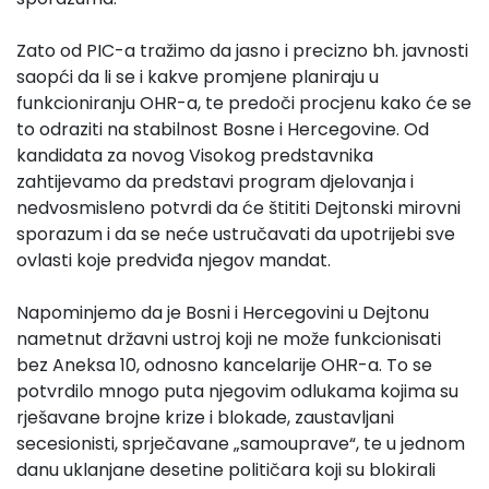
Zato od PIC-a tražimo da jasno i precizno bh. javnosti
saopći da li se i kakve promjene planiraju u
funkcioniranju OHR-a, te predoči procjenu kako će se
to odraziti na stabilnost Bosne i Hercegovine. Od
kandidata za novog Visokog predstavnika
zahtijevamo da predstavi program djelovanja i
nedvosmisleno potvrdi da će štititi Dejtonski mirovni
sporazum i da se neće ustručavati da upotrijebi sve
ovlasti koje predviđa njegov mandat.
Napominjemo da je Bosni i Hercegovini u Dejtonu
nametnut državni ustroj koji ne može funkcionisati
bez Aneksa 10, odnosno kancelarije OHR-a. To se
potvrdilo mnogo puta njegovim odlukama kojima su
rješavane brojne krize i blokade, zaustavljani
secesionisti, sprječavane „samouprave“, te u jednom
danu uklanjane desetine političara koji su blokirali