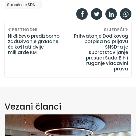
Saopćenje SDA
PRETHODNI
SLJEDEĆI
Nikšićevo predizborno
Prihvatanje Dodikovog
zaduživanje građane
potpisa na prijavu
će koštati dvije
SNSD-a je
milijarde KM
suprotstavljanje
presudi Suda BiH i
ruganje vladavini
prava
Vezani članci