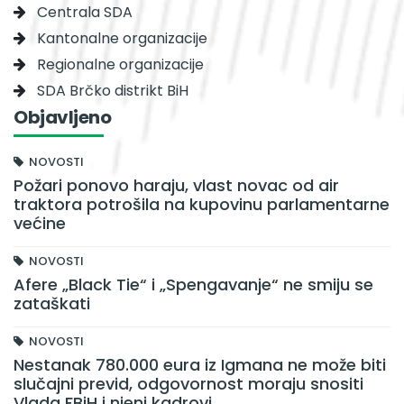
Centrala SDA
Kantonalne organizacije
Regionalne organizacije
SDA Brčko distrikt BiH
Objavljeno
NOVOSTI
Požari ponovo haraju, vlast novac od air
traktora potrošila na kupovinu parlamentarne
većine
NOVOSTI
Afere „Black Tie“ i „Spengavanje“ ne smiju se
zataškati
NOVOSTI
Nestanak 780.000 eura iz Igmana ne može biti
slučajni previd, odgovornost moraju snositi
Vlada FBiH i njeni kadrovi