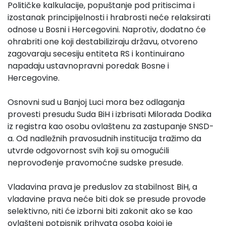
Političke kalkulacije, popuštanje pod pritiscima i
izostanak principijelnosti i hrabrosti neće relaksirati
odnose u Bosni i Hercegovini. Naprotiv, dodatno će
ohrabriti one koji destabiliziraju državu, otvoreno
zagovaraju secesiju entiteta RS i kontinuirano
napadaju ustavnopravni poredak Bosne i
Hercegovine.
Osnovni sud u Banjoj Luci mora bez odlaganja
provesti presudu Suda BiH i izbrisati Milorada Dodika
iz registra kao osobu ovlaštenu za zastupanje SNSD-
a. Od nadležnih pravosudnih institucija tražimo da
utvrde odgovornost svih koji su omogućili
neprovođenje pravomoćne sudske presude.
Vladavina prava je preduslov za stabilnost BiH, a
vladavine prava neće biti dok se presude provode
selektivno, niti će izborni biti zakonit ako se kao
ovlašteni potpisnik prihvata osoba kojoj je