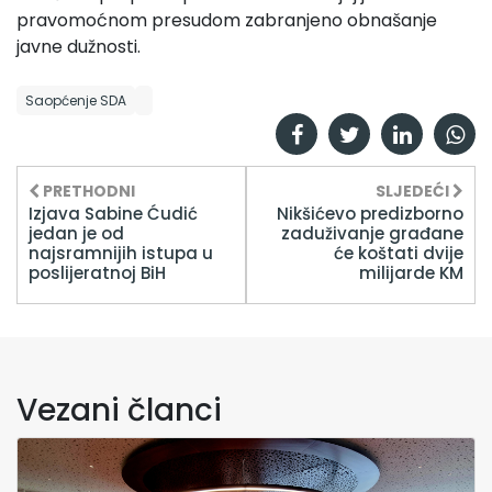
pravomoćnom presudom zabranjeno obnašanje
javne dužnosti.
Saopćenje SDA
PRETHODNI
SLJEDEĆI
Izjava Sabine Ćudić
Nikšićevo predizborno
jedan je od
zaduživanje građane
najsramnijih istupa u
će koštati dvije
poslijeratnoj BiH
milijarde KM
Vezani članci