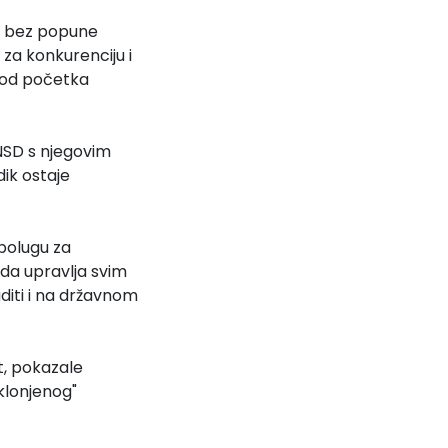
ta bez popune
 za konkurenciju i
e od početka
SNSD s njegovim
ik ostaje
 polugu za
 da upravlja svim
diti i na državnom
t, pokazale
uklonjenog"