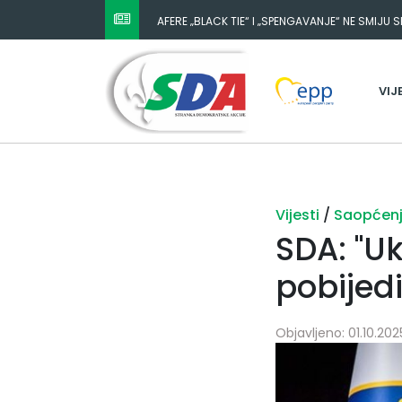
AFERE „BLACK TIE“ I „SPENGAVANJE“ NE SMIJU 
VIJ
Vijesti
/
Saopćen
SDA: "U
pobijed
Objavljeno: 01.10.2025