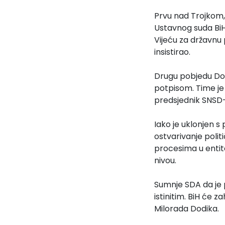
Prvu nad Trojkom,
Ustavnog suda BiH,
Vijeću za državnu
insistirao.
Drugu pobjedu Dodi
potpisom. Time je
predsjednik SNSD
Iako je uklonjen s
ostvarivanje polit
procesima u entite
nivou.
Sumnje SDA da je 
istinitim. BiH će z
Milorada Dodika.