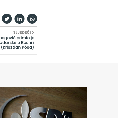
SLJEDEĆI
begović primio je
arske u Bosni i
 (Krisztián Pósa)