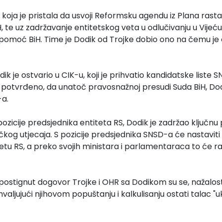
 koja je pristala da usvoji Reformsku agendu iz Plana ras
 te uz zadržavanje entitetskog veta u odlučivanju u Vijeću
 pomoć BiH. Time je Dodik od Trojke dobio ono na čemu j
k je ostvario u CIK-u, koji je prihvatio kandidatske liste 
 potvrđeno, da unatoč pravosnažnoj presudi Suda BiH, Dod
-a.
 pozicije predsjednika entiteta RS, Dodik je zadržao ključnu
ičkog utjecaja. S pozicije predsjednika SNSD-a će nastaviti
tu RS, a preko svojih ministara i parlamentaraca to će ra
postignut dogovor Trojke i OHR sa Dodikom su se, nažalos
ahvaljujući njihovom popuštanju i kalkulisanju ostati talac "