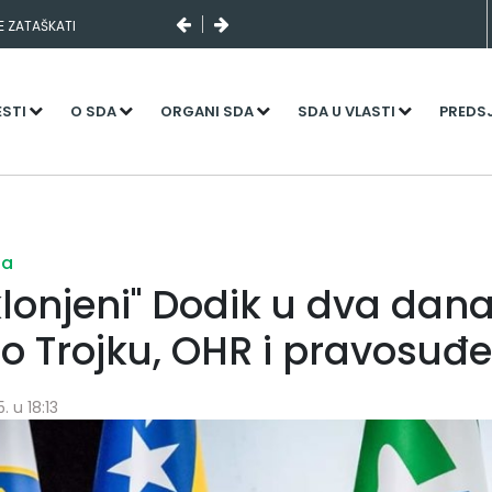
SE ZATAŠKATI
ESTI
O SDA
ORGANI SDA
SDA U VLASTI
PREDS
ja
klonjeni" Dodik u dva dan
io Trojku, OHR i pravosuđe
. u 18:13