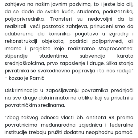
zahtjeva na našim javnim pozivima, to i jeste bio cilj,
da se dođe do svake kuće, studenta, poduzetnika,
poljoprivrednika. Transferi su nedovoljni da bi
realizirali veći postotak zahtjeva, prinuđeni smo da
odaberemo dio korisnika, pogotovo u izgradnji i
rekonstrukciji objekata, podršci poljoprivredi, ali
imamo i projekte koje realiziramo stoprocentno:
stipendije studentima, subvencija karata
srednjoškolcima, prvo zaposlenje i druge. Slika stanja
pivratnika se svakodnevno popravlja i to nas raduje”
- kazao je Ramić
Diskriminacija u zapošljavanju povratnika prednjači
na sve druge diskriminatorne oblike koji su prisutni u
povratničkim sredinama.
“Zbog takvog odnosa vlasti bh. entiteta RS prema
povratnicima međunarodna zajednica i federalne
institucije trebaju pružiti dodatnu neophodnu pomoć.