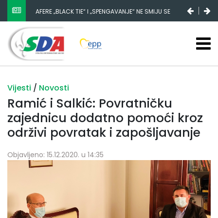
AFERE „BLACK TIE“ I „SPENGAVANJE“ NE SMIJU SE
ZATAŠKATI
Vijesti
/
Novosti
Ramić i Salkić: Povratničku
zajednicu dodatno pomoći kroz
održivi povratak i zapošljavanje
Objavljeno: 15.12.2020. u 14:35