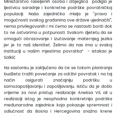
Ministarstvo raseljenih osoba i izbjeglica podiglo je
ljestvicu saradnje i konkretne podrške povratničkoj
populaciji. Naša zajednička misija je "prava i
mogućnosti svakog građanina ove države ujednačiti",
nema privilegovanih i mi ćemo se nastaviti boriti dok
to ne ostvarimo u potpunosti. Svakom djetetu da se
omogući obrazovanje i izučavanje maternjeg jezika
jer je to naš identitet. Želimo da nas ima u svakoj
instituciji u našim mjestima povratka” - istakao je
Salkić
Na sastanku je zaključeno da će se tokom planiranja
budžeta tražiti povećanje za održivi povratak i na taj
način osigurati značajniju podršku u
samozapošljavanju i zapošljavanju. Ističu da je došlo
vrijeme za novi pristup realizacije Aneksa VII, ali u
realizaciji istog je neophodna konkretnija podrška
međunarodne zajednice koja pokazuje spremnost i
odlučnost da Bosna i Hercegovina snažno krene