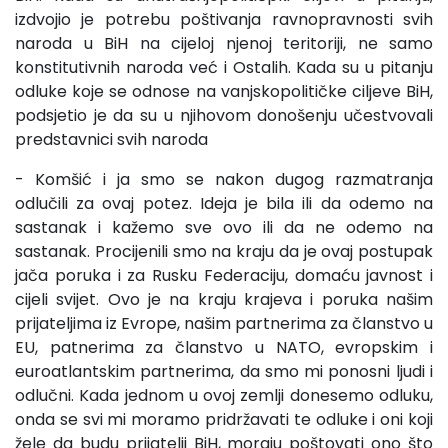
izdvojio je potrebu poštivanja ravnopravnosti svih
naroda u BiH na cijeloj njenoj teritoriji, ne samo
konstitutivnih naroda već i Ostalih. Kada su u pitanju
odluke koje se odnose na vanjskopolitičke ciljeve BiH,
podsjetio je da su u njihovom donošenju učestvovali
predstavnici svih naroda
- Komšić i ja smo se nakon dugog razmatranja
odlučili za ovaj potez. Ideja je bila ili da odemo na
sastanak i kažemo sve ovo ili da ne odemo na
sastanak. Procijenili smo na kraju da je ovaj postupak
jača poruka i za Rusku Federaciju, domaću javnost i
cijeli svijet. Ovo je na kraju krajeva i poruka našim
prijateljima iz Evrope, našim partnerima za članstvo u
EU, patnerima za članstvo u NATO, evropskim i
euroatlantskim partnerima, da smo mi ponosni ljudi i
odlučni. Kada jednom u ovoj zemlji donesemo odluku,
onda se svi mi moramo pridržavati te odluke i oni koji
žele da budu prijatelji BiH, moraju poštovati ono što