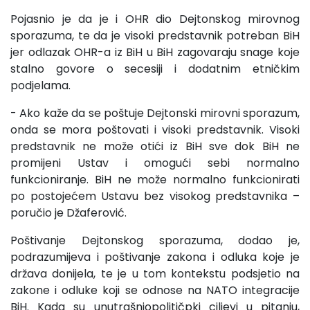
Pojasnio je da je i OHR dio Dejtonskog mirovnog
sporazuma, te da je visoki predstavnik potreban BiH
jer odlazak OHR-a iz BiH u BiH zagovaraju snage koje
stalno govore o secesiji i dodatnim etničkim
podjelama.
- Ako kaže da se poštuje Dejtonski mirovni sporazum,
onda se mora poštovati i visoki predstavnik. Visoki
predstavnik ne može otići iz BiH sve dok BiH ne
promijeni Ustav i omogući sebi normalno
funkcioniranje. BiH ne može normalno funkcionirati
po postojećem Ustavu bez visokog predstavnika –
poručio je Džaferović.
Poštivanje Dejtonskog sporazuma, dodao je,
podrazumijeva i poštivanje zakona i odluka koje je
država donijela, te je u tom kontekstu podsjetio na
zakone i odluke koji se odnose na NATO integracije
BiH. Kada su unutrašnjopolitičpki ciljevi u pitanju,