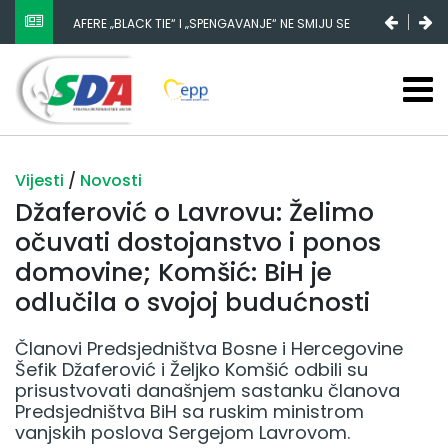
AFERE „BLACK TIE“ I „SPENGAVANJE“ NE SMIJU SE
ZATAŠKATI
Vijesti
/
Novosti
Džaferović o Lavrovu: Želimo
očuvati dostojanstvo i ponos
domovine; Komšić: BiH je
odlučila o svojoj budućnosti
Članovi Predsjedništva Bosne i Hercegovine
Šefik Džaferović i Željko Komšić odbili su
prisustvovati današnjem sastanku članova
Predsjedništva BiH sa ruskim ministrom
vanjskih poslova Sergejom Lavrovom.