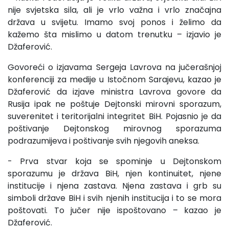
nije svjetska sila, ali je vrlo važna i vrlo značajna
država u svijetu. Imamo svoj ponos i želimo da
kažemo šta mislimo u datom trenutku – izjavio je
Džaferović.
Govoreći o izjavama Sergeja Lavrova na jučerašnjoj
konferenciji za medije u Istočnom Sarajevu, kazao je
Džaferović da izjave ministra Lavrova govore da
Rusija ipak ne poštuje Dejtonski mirovni sporazum,
suverenitet i teritorijalni integritet BiH. Pojasnio je da
poštivanje Dejtonskog mirovnog sporazuma
podrazumijeva i poštivanje svih njegovih aneksa.
- Prva stvar koja se spominje u Dejtonskom
sporazumu je država BiH, njen kontinuitet, njene
institucije i njena zastava. Njena zastava i grb su
simboli države BiH i svih njenih institucija i to se mora
poštovati. To jučer nije ispoštovano – kazao je
Džaferović.