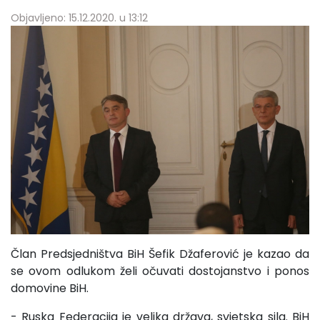
Objavljeno: 15.12.2020. u 13:12
Član Predsjedništva BiH Šefik Džaferović je kazao da
se ovom odlukom želi očuvati dostojanstvo i ponos
domovine BiH.
- Ruska Federacija je velika država, svjetska sila. BiH