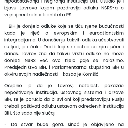
nipodoštavanja i negiranja institucija BiH. Osudio je i
izjavu Lavrova kojom pozdravlja odluku NSRS-a o
vojnoj neutralnosti entiteta RS.
- BiH je donijela odluke koje se tiču njene budućnosti
kada je riječ o evropskim i euroatlantskim
integracijama. U donošenju takvih odluka učestvovali
su ljudi, pa čak i Dodik koji se sastao sa njim jučer i
danas. Lavrov zna da takvu vrstu odluke ne može
donijeti NSRS već ovo tijelo gdje se nalazimo,
Predsjedništvo BiH, i Parlamentarna skupština BiH u
okviru svojih nadležnosti – kazao je Komšić.
Ocijenio je da je Lavrov, nažalost, pokazao
nepoštivanje institucija, ustavnog sistema i države
BiH, te je poručio da bi svi oni koji predstavljaju Rusiju
trebali poštivati odluku ustavom određenih institucija
BiH, što sada nije slučaj.
- Da stvar bude gora, sinoć je objavljeno na