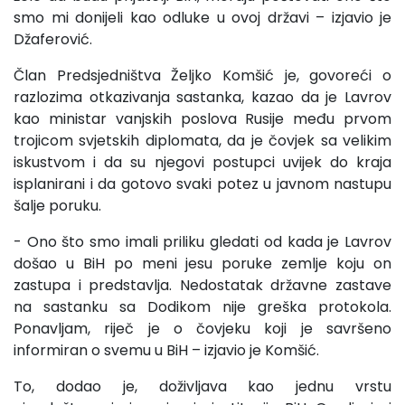
smo mi donijeli kao odluke u ovoj državi – izjavio je
Džaferović.
Član Predsjedništva Željko Komšić je, govoreći o
razlozima otkazivanja sastanka, kazao da je Lavrov
kao ministar vanjskih poslova Rusije među prvom
trojicom svjetskih diplomata, da je čovjek sa velikim
iskustvom i da su njegovi postupci uvijek do kraja
isplanirani i da gotovo svaki potez u javnom nastupu
šalje poruku.
- Ono što smo imali priliku gledati od kada je Lavrov
došao u BiH po meni jesu poruke zemlje koju on
zastupa i predstavlja. Nedostatak državne zastave
na sastanku sa Dodikom nije greška protokola.
Ponavljam, riječ je o čovjeku koji je savršeno
informiran o svemu u BiH – izjavio je Komšić.
To, dodao je, doživljava kao jednu vrstu