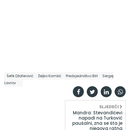
Šefik Džaferović
Željko Komšić
Predsjedništvo BiH
Sergej
Lavrov
SLJEDEĆI
Mandra: Stevandićevi
napadi na Turković
paušalni, zna se šta je
njegova ratna