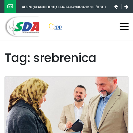
NESTANAK 780.000 EURA IZ IGMANA NE MOŽE BITI
SLUČAJNI PREVID, ODGOVORNOST MORAJU SNOSITI
VLADA FBIH I NJENI KADROVI
Tag: srebrenica