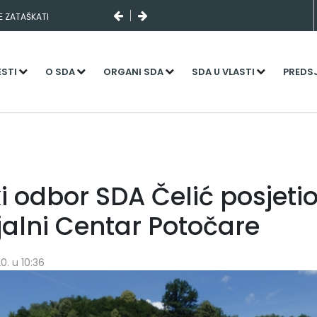
SE ZATAŠKATI
ESTI
O SDA
ORGANI SDA
SDA U VLASTI
PREDS
i odbor SDA Čelić posjeti
alni Centar Potočare
0. u 10:36