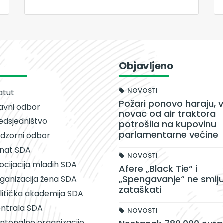
Objavljeno
NOVOSTI
atut
Požari ponovo haraju, v
avni odbor
novac od air traktora
edsjedništvo
potrošila na kupovinu
parlamentarne većine
dzorni odbor
nat SDA
NOVOSTI
ocijacija mladih SDA
Afere „Black Tie“ i
„Spengavanje“ ne smiju
ganizacija žena SDA
zataškati
litička akademija SDA
ntrala SDA
NOVOSTI
ntonalne organizacije