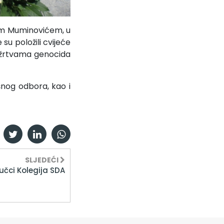
om Muminovićem, u
su položili cvijeće
m žrtvama genocida
šnog odbora, kao i
SLJEDEĆI
jučci Kolegija SDA