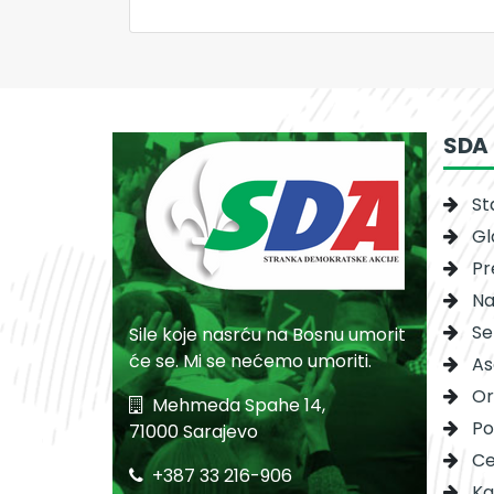
SDA
St
Gl
Pr
Na
Se
Sile koje nasrću na Bosnu umorit
će se. Mi se nećemo umoriti.
As
Or
Mehmeda Spahe 14,
Po
71000 Sarajevo
Ce
+387 33 216-906
Ka