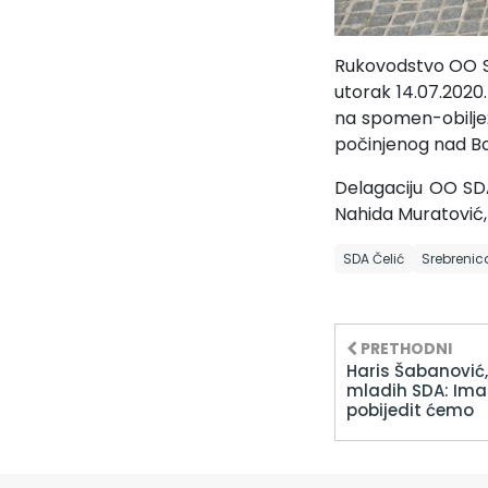
Rukovodstvo OO S
utorak 14.07.2020.
na spomen-obiljež
počinjenog nad Boš
Delagaciju OO SDA
Nahida Muratović,
SDA Čelić
Srebrenic
PRETHODNI
Haris Šabanović,
mladih SDA: Imam
pobijedit ćemo