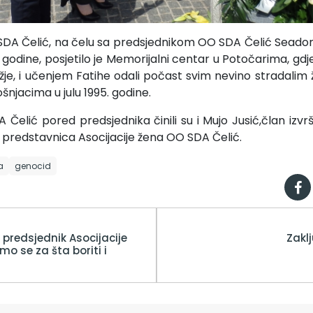
DA Čelić, na čelu sa predsjednikom OO SDA Čelić Sead
 godine, posjetilo je Memorijalni centar u Potočarima, gdje 
je, i učenjem Fatihe odali počast svim nevino stradali
njacima u julu 1995. godine.
 Čelić pored predsjednika činili su i Mujo Jusić,član izvr
 predstavnica Asocijacije žena OO SDA Čelić.
a
genocid
 predsjednik Asocijacije
Zakl
o se za šta boriti i