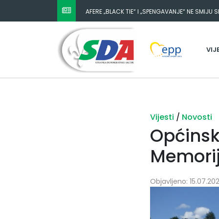
AFERE „BLACK TIE“ I „SPENGAVANJE“ NE SMIJU 
VIJ
Vijesti
/
Novosti
Općinsk
Memorij
Objavljeno: 15.07.202