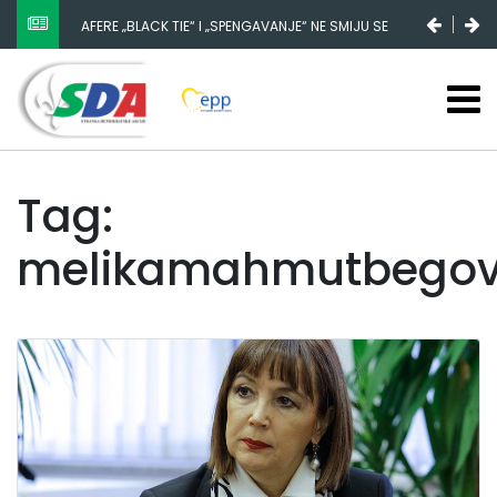
NESTANAK 780.000 EURA IZ IGMANA NE MOŽE BITI
SLUČAJNI PREVID, ODGOVORNOST MORAJU SNOSITI
VLADA FBIH I NJENI KADROVI
Tag:
melikamahmutbegov