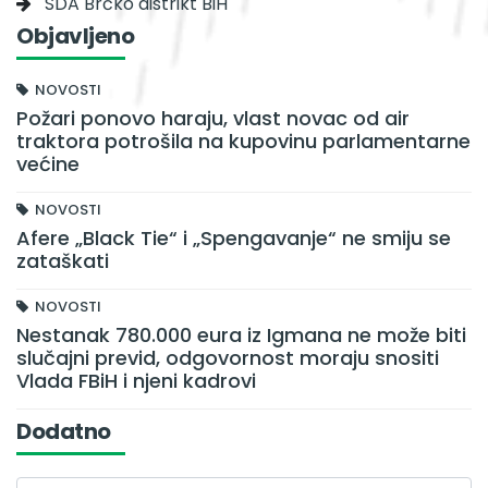
SDA Brčko distrikt BiH
Objavljeno
NOVOSTI
Požari ponovo haraju, vlast novac od air
traktora potrošila na kupovinu parlamentarne
većine
NOVOSTI
Afere „Black Tie“ i „Spengavanje“ ne smiju se
zataškati
NOVOSTI
Nestanak 780.000 eura iz Igmana ne može biti
slučajni previd, odgovornost moraju snositi
Vlada FBiH i njeni kadrovi
Dodatno