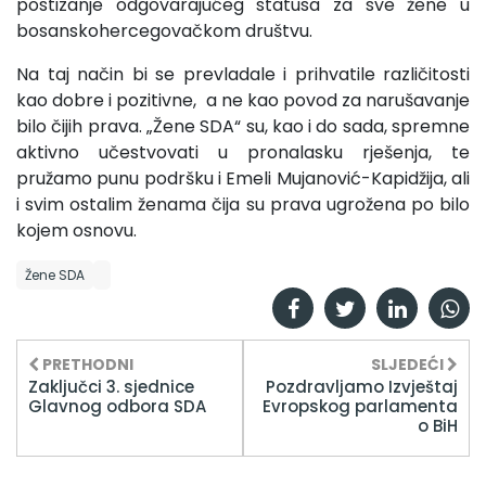
postizanje odgovarajućeg statusa za sve žene u
bosanskohercegovačkom društvu.
Na taj način bi se prevladale i prihvatile različitosti
kao dobre i pozitivne, a ne kao povod za narušavanje
bilo čijih prava. „Žene SDA“ su, kao i do sada, spremne
aktivno učestvovati u pronalasku rješenja, te
pružamo punu podršku i Emeli Mujanović-Kapidžija, ali
i svim ostalim ženama čija su prava ugrožena po bilo
kojem osnovu.
Žene SDA
PRETHODNI
SLJEDEĆI
Zaključci 3. sjednice
Pozdravljamo Izvještaj
Glavnog odbora SDA
Evropskog parlamenta
o BiH