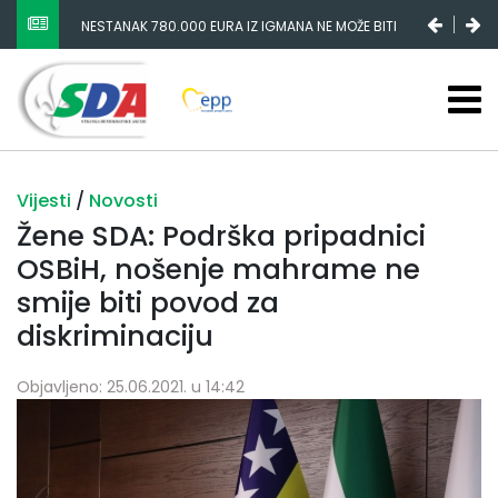
NESTANAK 780.000 EURA IZ IGMANA NE MOŽE BITI
SLUČAJNI PREVID, ODGOVORNOST MORAJU SNOSITI
VLADA FBIH I NJENI KADROVI
Vijesti
/
Novosti
Žene SDA: Podrška pripadnici
OSBiH, nošenje mahrame ne
smije biti povod za
diskriminaciju
Objavljeno: 25.06.2021. u 14:42