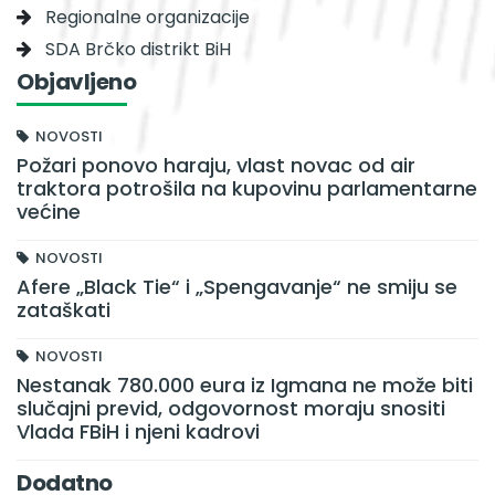
Regionalne organizacije
SDA Brčko distrikt BiH
Objavljeno
NOVOSTI
Požari ponovo haraju, vlast novac od air
traktora potrošila na kupovinu parlamentarne
većine
NOVOSTI
Afere „Black Tie“ i „Spengavanje“ ne smiju se
zataškati
NOVOSTI
Nestanak 780.000 eura iz Igmana ne može biti
slučajni previd, odgovornost moraju snositi
Vlada FBiH i njeni kadrovi
Dodatno