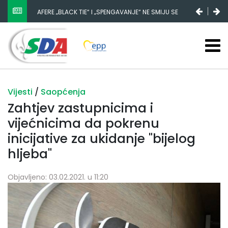
AFERE „BLACK TIE“ I „SPENGAVANJE“ NE SMIJU SE
ZATAŠKATI
Vijesti
/
Saopćenja
Zahtjev zastupnicima i
vijećnicima da pokrenu
inicijative za ukidanje "bijelog
hljeba"
Objavljeno: 03.02.2021. u 11:20