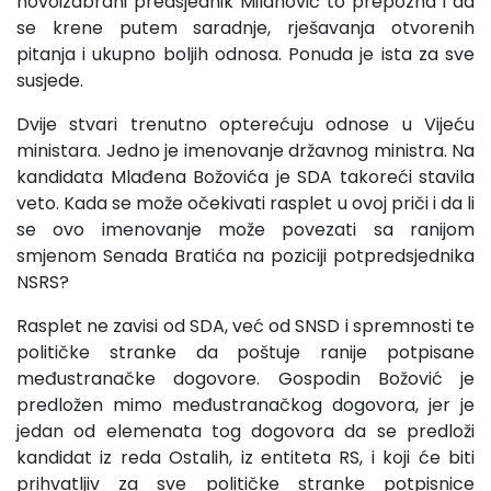
novoizabrani predsjednik Milanović to prepozna i da
se krene putem saradnje, rješavanja otvorenih
pitanja i ukupno boljih odnosa. Ponuda je ista za sve
susjede.
Dvije stvari trenutno opterećuju odnose u Vijeću
ministara. Jedno je imenovanje državnog ministra. Na
kandidata Mlađena Božovića je SDA takoreći stavila
veto. Kada se može očekivati rasplet u ovoj priči i da li
se ovo imenovanje može povezati sa ranijom
smjenom Senada Bratića na poziciji potpredsjednika
NSRS?
Rasplet ne zavisi od SDA, već od SNSD i spremnosti te
političke stranke da poštuje ranije potpisane
međustranačke dogovore. Gospodin Božović je
predložen mimo međustranačkog dogovora, jer je
jedan od elemenata tog dogovora da se predloži
kandidat iz reda Ostalih, iz entiteta RS, i koji će biti
prihvatljiv za sve političke stranke potpisnice