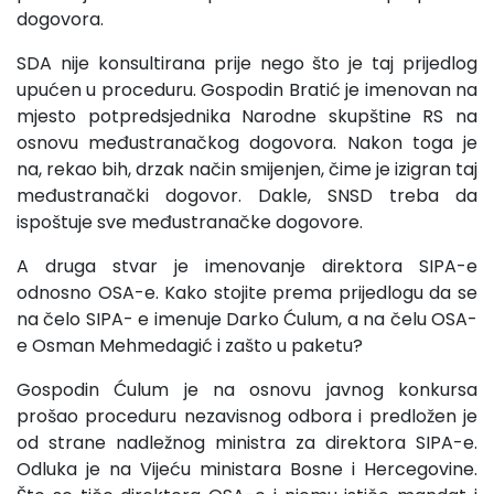
dogovora.
SDA nije konsultirana prije nego što je taj prijedlog
upućen u proceduru. Gospodin Bratić je imenovan na
mjesto potpredsjednika Narodne skupštine RS na
osnovu međustranačkog dogovora. Nakon toga je
na, rekao bih, drzak način smijenjen, čime je izigran taj
međustranački dogovor. Dakle, SNSD treba da
ispoštuje sve međustranačke dogovore.
A druga stvar je imenovanje direktora SIPA-e
odnosno OSA-e. Kako stojite prema prijedlogu da se
na čelo SIPA- e imenuje Darko Ćulum, a na čelu OSA-
e Osman Mehmedagić i zašto u paketu?
Gospodin Ćulum je na osnovu javnog konkursa
prošao proceduru nezavisnog odbora i predložen je
od strane nadležnog ministra za direktora SIPA-e.
Odluka je na Vijeću ministara Bosne i Hercegovine.