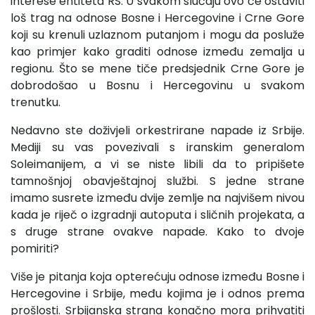
interese entiteta RS. U svakom slučaju ovo će ostaviti
loš trag na odnose Bosne i Hercegovine i Crne Gore
koji su krenuli uzlaznom putanjom i mogu da posluže
kao primjer kako graditi odnose između zemalja u
regionu. Što se mene tiče predsjednik Crne Gore je
dobrodošao u Bosnu i Hercegovinu u svakom
trenutku.
Nedavno ste doživjeli orkestrirane napade iz Srbije.
Mediji su vas povezivali s iranskim generalom
Soleimanijem, a vi se niste libili da to pripišete
tamnošnjoj obavještajnoj službi. S jedne strane
imamo susrete između dvije zemlje na najvišem nivou
kada je riječ o izgradnji autoputa i sličnih projekata, a
s druge strane ovakve napade. Kako to dvoje
pomiriti?
Više je pitanja koja opterećuju odnose između Bosne i
Hercegovine i Srbije, među kojima je i odnos prema
prošlosti. Srbijanska strana konačno mora prihvatiti