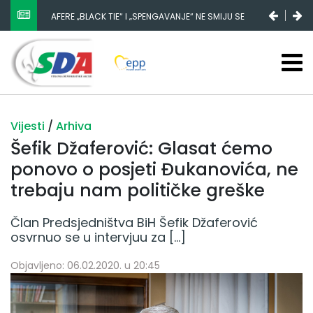
NESTANAK 780.000 EURA IZ IGMANA NE MOŽE BITI
SLUČAJNI PREVID, ODGOVORNOST MORAJU SNOSITI
VLADA FBIH I NJENI KADROVI
Vijesti
/
Arhiva
Šefik Džaferović: Glasat ćemo
ponovo o posjeti Đukanovića, ne
trebaju nam političke greške
Član Predsjedništva BiH Šefik Džaferović
osvrnuo se u intervjuu za […]
Objavljeno: 06.02.2020. u 20:45