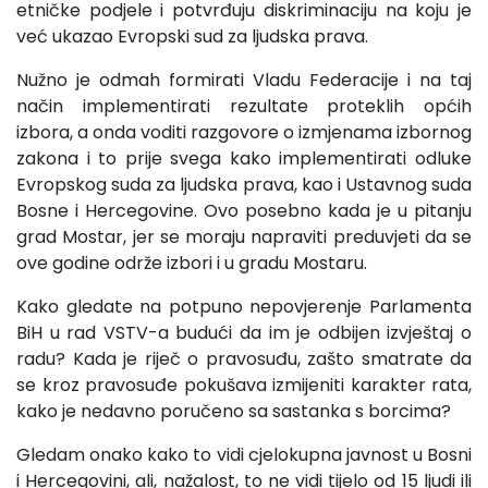
etničke podjele i potvrđuju diskriminaciju na koju je
već ukazao Evropski sud za ljudska prava.
Nužno je odmah formirati Vladu Federacije i na taj
način implementirati rezultate proteklih općih
izbora, a onda voditi razgovore o izmjenama izbornog
zakona i to prije svega kako implementirati odluke
Evropskog suda za ljudska prava, kao i Ustavnog suda
Bosne i Hercegovine. Ovo posebno kada je u pitanju
grad Mostar, jer se moraju napraviti preduvjeti da se
ove godine održe izbori i u gradu Mostaru.
Kako gledate na potpuno nepovjerenje Parlamenta
BiH u rad VSTV-a budući da im je odbijen izvještaj o
radu? Kada je riječ o pravosuđu, zašto smatrate da
se kroz pravosuđe pokušava izmijeniti karakter rata,
kako je nedavno poručeno sa sastanka s borcima?
Gledam onako kako to vidi cjelokupna javnost u Bosni
i Hercegovini, ali, nažalost, to ne vidi tijelo od 15 ljudi ili