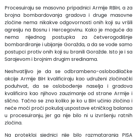
Procesuiraju se masovno pripadnici Armije RBiH, a za
brojna bombardovanja gradova i druge masovne
zločine nema nikakve odgovornosti onih koji su vršili
agresiju na Bosnu i Hercegovinu. Kako je moguće da
nema nijednog postupka za četverogodišnje
bombardiranje i ubijanje Goražda, a da se vode samo
postupci protiv onih koji su branili Goražde. Isto je i sa
Sarajevom i brojnim drugim sredinama.
Neshvatljivo je da se odbrambeno-oslobodilačke
akcije Armije BiH kvalificiraju kao udruženi zločinački
poduhvat, da se oslobođenje naselja i gradova
kvalificira kao njihovo zauzimanje od strane Armije i
slično. Tačno se zna koliko je ko u BiH učinio zločina i
neće moći proći pokušaj uspostave etničkog balansa
u procesuiranju, jer ga nije bilo ni u izvršenju ratnih
zločina.
Na protekloj sjednici nije bilo razmataranja PISA