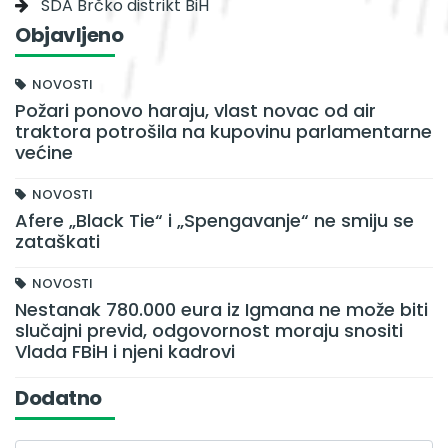
SDA Brčko distrikt BiH
Objavljeno
NOVOSTI
Požari ponovo haraju, vlast novac od air
traktora potrošila na kupovinu parlamentarne
većine
NOVOSTI
Afere „Black Tie“ i „Spengavanje“ ne smiju se
zataškati
NOVOSTI
Nestanak 780.000 eura iz Igmana ne može biti
slučajni previd, odgovornost moraju snositi
Vlada FBiH i njeni kadrovi
Dodatno