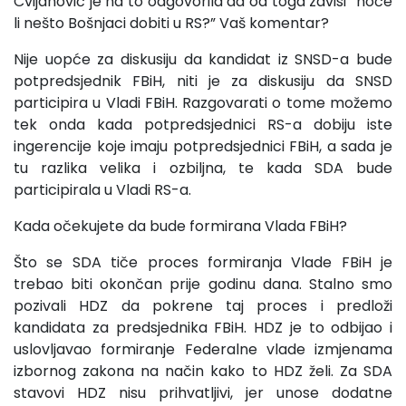
Cvijanović je na to odgovorila da od toga zavisi “hoće
li nešto Bošnjaci dobiti u RS?” Vaš komentar?
Nije uopće za diskusiju da kandidat iz SNSD-a bude
potpredsjednik FBiH, niti je za diskusiju da SNSD
participira u Vladi FBiH. Razgovarati o tome možemo
tek onda kada potpredsjednici RS-a dobiju iste
ingerencije koje imaju potpredsjednici FBiH, a sada je
tu razlika velika i ozbiljna, te kada SDA bude
participirala u Vladi RS-a.
Kada očekujete da bude formirana Vlada FBiH?
Što se SDA tiče proces formiranja Vlade FBiH je
trebao biti okončan prije godinu dana. Stalno smo
pozivali HDZ da pokrene taj proces i predloži
kandidata za predsjednika FBiH. HDZ je to odbijao i
uslovljavao formiranje Federalne vlade izmjenama
izbornog zakona na način kako to HDZ želi. Za SDA
stavovi HDZ nisu prihvatljivi, jer unose dodatne