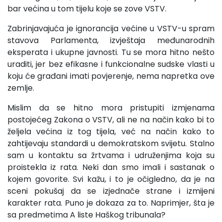
bar većina u tom tijelu koje se zove VSTV.
Zabrinjavajuća je ignorancija većine u VSTV-u spram
stavova Parlamenta, izvještaja međunarodnih
eksperata i ukupne javnosti. Tu se mora hitno nešto
uraditi, jer bez efikasne i funkcionalne sudske vlasti u
koju će građani imati povjerenje, nema napretka ove
zemlje.
Mislim da se hitno mora pristupiti izmjenama
postojećeg Zakona o VSTV, ali ne na način kako bi to
željela većina iz tog tijela, već na način kako to
zahtijevaju standardi u demokratskom svijetu. Stalno
sam u kontaktu sa žrtvama i udruženjima koja su
proistekla iz rata. Neki dan smo imali i sastanak o
kojem govorite. Svi kažu, i to je očigledno, da je na
sceni pokušaj da se izjednače strane i izmijeni
karakter rata. Puno je dokaza za to. Naprimjer, šta je
sa predmetima A liste Haškog tribunala?