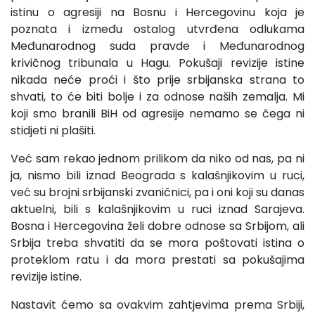
istinu o agresiji na Bosnu i Hercegovinu koja je
poznata i između ostalog utvrđena odlukama
Međunarodnog suda pravde i Međunarodnog
krivičnog tribunala u Hagu. Pokušaji revizije istine
nikada neće proći i što prije srbijanska strana to
shvati, to će biti bolje i za odnose naših zemalja. Mi
koji smo branili BiH od agresije nemamo se čega ni
stidjeti ni plašiti.
Već sam rekao jednom prilikom da niko od nas, pa ni
ja, nismo bili iznad Beograda s kalašnjikovim u ruci,
već su brojni srbijanski zvaničnici, pa i oni koji su danas
aktuelni, bili s kalašnjikovim u ruci iznad Sarajeva.
Bosna i Hercegovina želi dobre odnose sa Srbijom, ali
Srbija treba shvatiti da se mora poštovati istina o
proteklom ratu i da mora prestati sa pokušajima
revizije istine.
Nastavit ćemo sa ovakvim zahtjevima prema Srbiji,