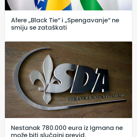
Afere „Black Tie“ i „Spengavanje“ ne
smiju se zataškati
Nestanak 780.000 eura iz Igmana ne
može biti slučajni previd,