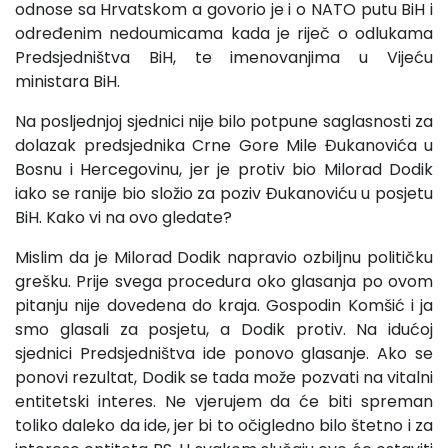
odnose sa Hrvatskom a govorio je i o NATO putu BiH i
određenim nedoumicama kada je riječ o odlukama
Predsjedništva BiH, te imenovanjima u Vijeću
ministara BiH.
Na posljednjoj sjednici nije bilo potpune saglasnosti za
dolazak predsjednika Crne Gore Mile Đukanovića u
Bosnu i Hercegovinu, jer je protiv bio Milorad Dodik
iako se ranije bio složio za poziv Đukanoviću u posjetu
BiH. Kako vi na ovo gledate?
Mislim da je Milorad Dodik napravio ozbiljnu političku
grešku. Prije svega procedura oko glasanja po ovom
pitanju nije dovedena do kraja. Gospodin Komšić i ja
smo glasali za posjetu, a Dodik protiv. Na idućoj
sjednici Predsjedništva ide ponovo glasanje. Ako se
ponovi rezultat, Dodik se tada može pozvati na vitalni
entitetski interes. Ne vjerujem da će biti spreman
toliko daleko da ide, jer bi to očigledno bilo štetno i za