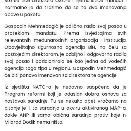
Što se tiče direktora OSA-e i njemu ističe mandat i
normalno je da tražimo da se ta dva imenovanja
obave u paketu.
Gospodin Mehmedagić je odlično radio svoj posao u
proteklom mandatu. Prema izvještajima svih
relevantnih međunarodnih organizacija i institucija,
Obavještajno-sigurnosna agencija BiH, na čelu sa
postojećim direktorom, je ozbiljno i odgovorno radila
svoj posao i pozicionirala se kao jedna od vodećih
agencija toga tipa u regionu. Gospodin Mehmedagić
će biti ponovo imenovan za direktora te agencije.
Iz sjedišta NATO-a je nedavno saopćeno da je
Program reformi koji je odaslan dobra osnova za
nastavak saradnje. Tu se nekako opet vraćamo na
pitanje je li ta saradnja u okviru aktiviranog MAP-a,
dakle ANP ili samo obična saradnja protiv koje ni
Milorad Dodik nema ništa.