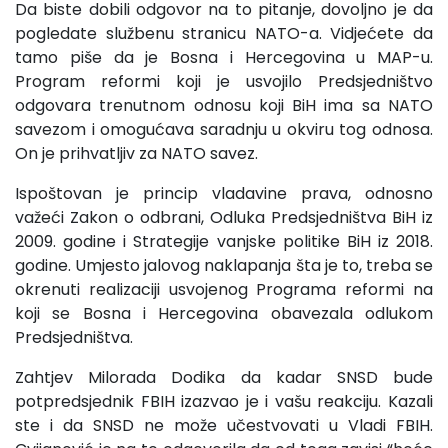
Da biste dobili odgovor na to pitanje, dovoljno je da
pogledate službenu stranicu NATO-a. Vidjećete da
tamo piše da je Bosna i Hercegovina u MAP-u.
Program reformi koji je usvojilo Predsjedništvo
odgovara trenutnom odnosu koji BiH ima sa NATO
savezom i omogućava saradnju u okviru tog odnosa.
On je prihvatljiv za NATO savez.
Ispoštovan je princip vladavine prava, odnosno
važeći Zakon o odbrani, Odluka Predsjedništva BiH iz
2009. godine i Strategije vanjske politike BiH iz 2018.
godine. Umjesto jalovog naklapanja šta je to, treba se
okrenuti realizaciji usvojenog Programa reformi na
koji se Bosna i Hercegovina obavezala odlukom
Predsjedništva.
Zahtjev Milorada Dodika da kadar SNSD bude
potpredsjednik FBIH izazvao je i vašu reakciju. Kazali
ste i da SNSD ne može učestvovati u Vladi FBIH.