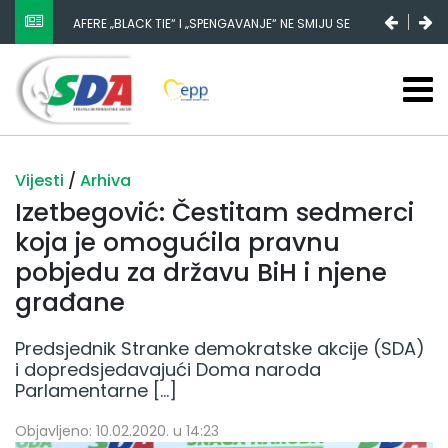
AFERE „BLACK TIE“ I „SPENGAVANJE“ NE SMIJU SE
ZATAŠKATI
Vijesti
/
Arhiva
Izetbegović: Čestitam sedmerci
koja je omogućila pravnu
pobjedu za državu BiH i njene
građane
Predsjednik Stranke demokratske akcije (SDA)
i dopredsjedavajući Doma naroda
Parlamentarne […]
Objavljeno: 10.02.2020. u 14:23