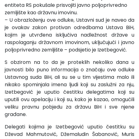
entiteta RS pokušale prisvojiti javno poljoprivredno
zemljište kao državnu imovinu.
– U obrazloženju ove odluke, Ustavni sud je naveo da
je ovakav zakon protivan odredbama Ustava BiH,
kojim je utvrđena isključiva nadležnost države u
raspolaganju državnom imovinom, uključujući i javno
poljoprivredno zemljište – podsjetio je Izetbegović.
S obzirom na to da je proteklih nekoliko dana u
javnosti bilo puno informacija o značaju ove odluke
Ustavnog suda BiH, ali su se u tim vijestima malo ili
nikako spominjala imena ljudi koji su zaslužni za nju,
Izetbegović je uputio čestitku delegatima koji su
uputili ovu apelaciju i koji su, kako je kazao, omogućili
veliku pravnu pobjedu za državu BiH i sve njene
građane.
Delegati kojima je Izetbegović uputio čestitku su
Dževad Mahmutović, Džemaludin Šabanović, Muris