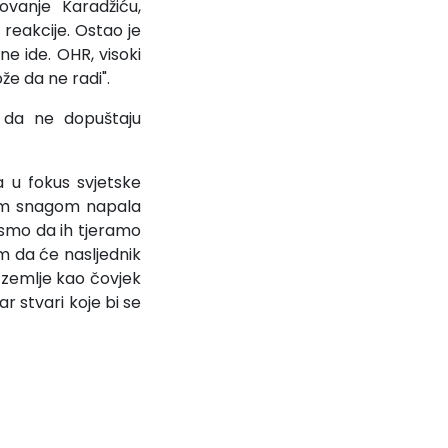
ovanje Karadžiću,
 reakcije. Ostao je
e ide. OHR, visoki
e da ne radi".
 da ne dopuštaju
 u fokus svjetske
svom snagom napala
 smo da ih tjeramo
im da će nasljednik
e zemlje kao čovjek
r stvari koje bi se