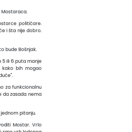
o Mostaraca.
tarce političare.
 i šta nije dobro.
 to bude Bošnjak.
 5 ili 6 puta manje
im kako bih mogao
duće".
mo za funkcionalnu
 se da zasada nema
jednom pitanju.
diti Mostar. Vrlo
ović smo vrh ledenog