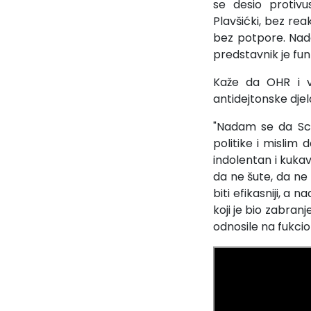
se desio protivu
Plavšićki, bez rea
bez potpore. Nada
predstavnik je fu
Kaže da OHR i v
antidejtonske djel
"Nadam se da Sch
politike i mislim
indolentan i kuka
da ne šute, da ne 
biti efikasniji, a
koji je bio zabran
odnosile na fukci