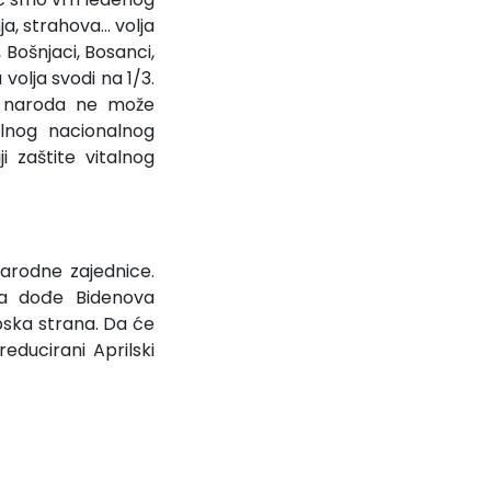
, strahova... volja
, Bošnjaci, Bosanci,
volja svodi na 1/3.
u naroda ne može
alnog nacionalnog
 zaštite vitalnog
narodne zajednice.
da dođe Bidenova
rpska strana. Da će
 reducirani Aprilski