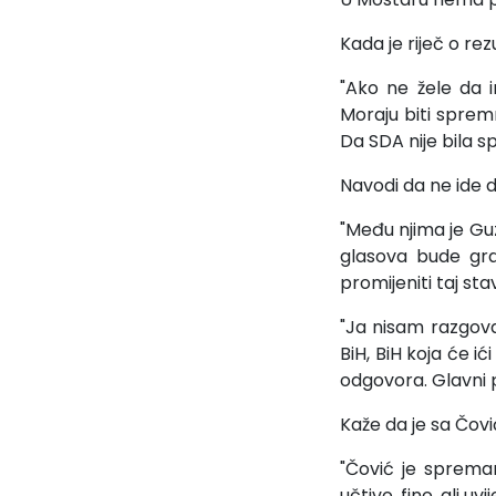
Kada je riječ o re
"Ako ne žele da 
Moraju biti sprem
Da SDA nije bila s
Navodi da ne ide d
"Među njima je Guz
glasova bude gra
promijeniti taj st
"Ja nisam razgova
BiH, BiH koja će 
odgovora. Glavni p
Kaže da je sa Čo
"Čović je sprema
učtivo, fino, ali u