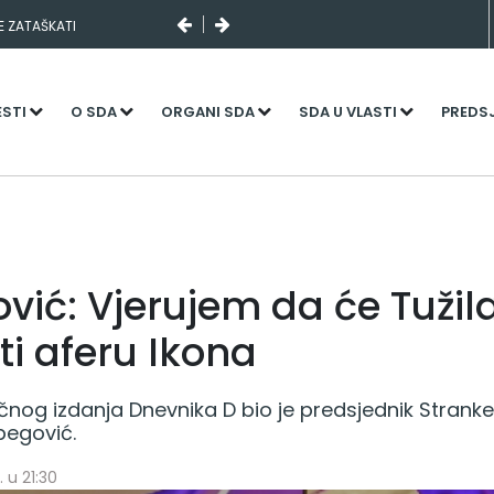
SE ZATAŠKATI
ESTI
O SDA
ORGANI SDA
SDA U VLASTI
PREDS
ović: Vjerujem da će Tužil
ti aferu Ikona
nog izdanja Dnevnika D bio je predsjednik Strank
tbegović.
. u 21:30