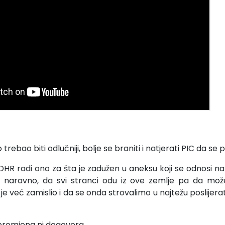
trebao biti odlučniji, bolje se braniti i natjerati PIC da se
OHR radi ono za šta je zadužen u aneksu koji se odnosi na 
i, naravno, da svi stranci odu iz ove zemlje pa da mož
je već zamislio i da se onda strovalimo u najtežu poslijerat
romjena ni dogovora