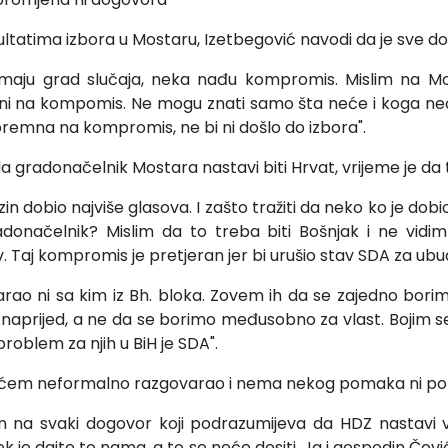
zultatima izbora u Mostaru, Izetbegović navodi da je sve d
imaju grad slučaja, neka nađu kompromis. Mislim na Mos
ni na kompomis. Ne mogu znati samo šta neće i koga neće
premna na kompromis, ne bi ni došlo do izbora".
a gradonačelnik Mostara nastavi biti Hrvat, vrijeme je da
in dobio najviše glasova. I zašto tražiti da neko ko je dobio
donačelnik? Mislim da to treba biti Bošnjak i ne vid
av. Taj kompromis je pretjeran jer bi urušio stav SDA za ubu
rao ni sa kim iz Bh. bloka. Zovem ih da se zajedno bori
ići naprijed, a ne da se borimo međusobno za vlast. Bojim
roblem za njih u BiH je SDA".
vićem neformalno razgovarao i nema nekog pomaka ni po 
n na svaki dogovor koji podrazumijeva da HDZ nastavi vo
vijek je dajte to nama, a to se neće desiti. Ja i gospodin Č