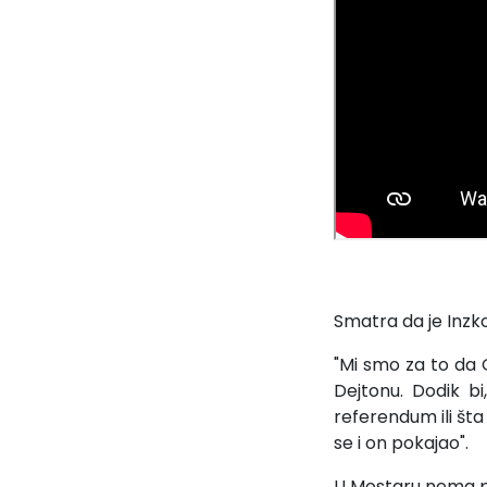
Smatra da je Inzko 
"Mi smo za to da 
Dejtonu. Dodik b
referendum ili šta 
se i on pokajao".
U Mostaru nema p