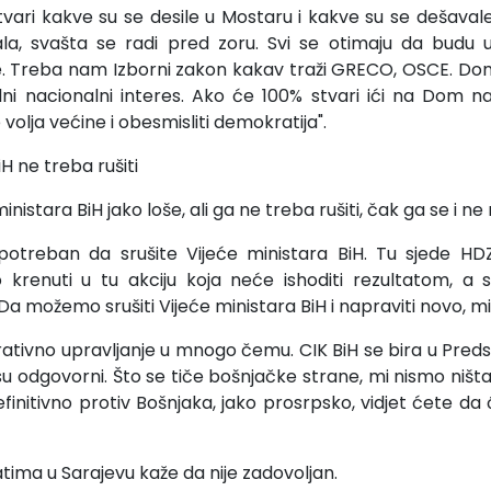
stvari kakve su se desile u Mostaru i kakve su se dešavale 
la, svašta se radi pred zoru. Svi se otimaju da budu u 
ore. Treba nam Izborni zakon kakav traži GRECO, OSCE. D
vitalni nacionalni interes. Ako će 100% stvari ići na Dom 
 volja većine i obesmisliti demokratija".
H ne treba rušiti
inistara BiH jako loše, ali ga ne treba rušiti, čak ga se i ne 
otreban da srušite Vijeće ministara BiH. Tu sjede HD
o krenuti u tu akciju koja neće ishoditi rezultatom, 
Da možemo srušiti Vijeće ministara BiH i napraviti novo, mi 
ativno upravljanje u mnogo čemu. CIK BiH se bira u Pre
u su odgovorni. Što se tiče bošnjačke strane, mi nismo ništa
efinitivno protiv Bošnjaka, jako prosrpsko, vidjet ćete da
tima u Sarajevu kaže da nije zadovoljan.