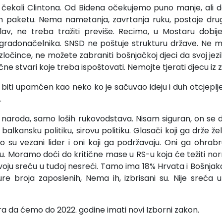
čekali Clintona. Od Bidena očekujemo puno manje, ali
m paketu. Nema nametanja, zavrtanja ruku, postoje drug
glav, ne treba tražiti previše. Recimo, u Mostaru dobi
 gradonačelnika. SNSD ne poštuje strukturu države. Ne m
ločince, ne možete zabraniti bošnjačkoj djeci da svoj jezi
čne stvari koje treba ispoštovati. Nemojte tjerati djecu iz z
 biti upamćen kao neko ko je sačuvao ideju i duh otcjeplje
.
 naroda, samo loših rukovodstava. Nisam siguran, on se
ele balkansku politiku, sirovu politiku. Glasači koji ga drže
o su vezani lider i oni koji ga podržavaju. Oni ga ohrabru
. Moramo doći do kritične mase u RS-u koja će težiti no
svoju sreću u tuđoj nesreći. Tamo ima 18% Hrvata i Bošnjak
re broja zaposlenih, Nema ih, izbrisani su. Nije sreća
a da ćemo do 2022. godine imati novi Izborni zakon.