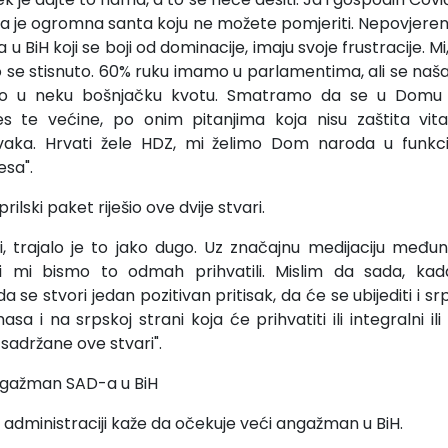
ga je ogromna santa koju ne možete pomjeriti. Nepovjerenja
 BiH koji se boji od dominacije, imaju svoje frustracije. Mi
o se stisnuto. 60% ruku imamo u parlamentima, ali se naša 
no u neku bošnjačku kvotu. Smatramo da se u Dom
eres te većine, po onim pitanjima koja nisu zaštita vit
kvaka. Hrvati žele HDZ, mi želimo Dom naroda u funkciji
esa".
rilski paket riješio ove dvije stvari.
ti, trajalo je to jako dugo. Uz značajnu medijaciju među
i mi bismo to odmah prihvatili. Mislim da sada, ka
da se stvori jedan pozitivan pritisak, da će se ubijediti i s
sa i na srpskoj strani koja će prihvatiti ili integralni ili
sadržane ove stvari".
gažman SAD-a u BiH
 administraciji kaže da očekuje veći angažman u BiH.