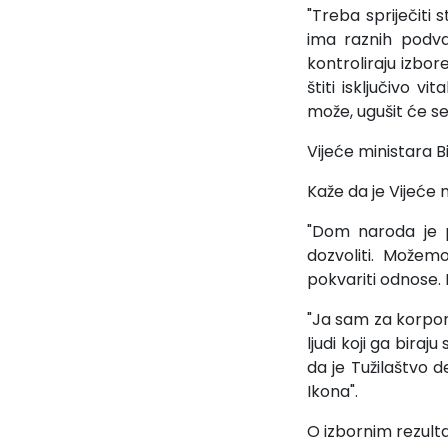
"Treba spriječiti 
ima raznih podva
kontroliraju izb
štiti isključivo 
može, ugušit će se
Vijeće ministara Bi
Kaže da je Vijeće m
"Dom naroda je p
dozvoliti. Možem
pokvariti odnose. 
"Ja sam za korpor
ljudi koji ga biraj
da je Tužilaštvo d
Ikona".
O izbornim rezulta