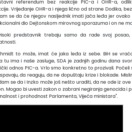
stavni referendum bez reakcije PIC-a i OHR-a, odlik
kcije. Vrijeđanje OHR-a i njega lično od strane Dodika, bez
m se da će njegov nasljednik imati jača leđa jer ovako n
nkcionalni dio Dejtonskom mirovnog sporazuma i on ne mož
isoki predstavnik trebaju samo da rade svoj posao,
atnosti.
midt to može, imat će jaka leđa iz sebe. BiH se vraća
 da tu ima i naše zasluge, SDA je zadnjih godinu dana 
vički odnos PIC-a. Vrlo smo konkretno to prozivali. Počeli
spavaju, da reaguju, da ne dopuštaju krize i blokade. Misl
 nadam se da i Inzko može još nešto uraditi, da ne ode iz ov
jen. Mogao bi uvesti zakon o zabrani negiranja genocida i pa
onalnost i prohodnost Parlamenta, Vijeća ministara".