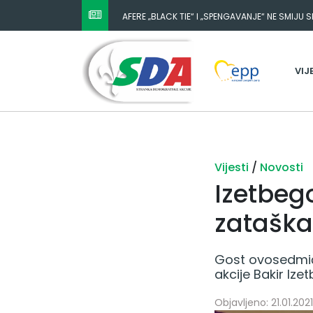
AFERE „BLACK TIE“ I „SPENGAVANJE“ NE SMIJU 
VIJ
Vijesti
/
Novosti
Izetbeg
zataška
Gost ovosedmič
akcije Bakir Ize
Objavljeno: 21.01.2021