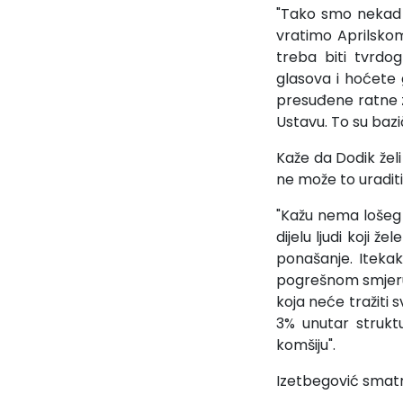
"Tako smo nekad 
vratimo Aprilsko
treba biti tvrdo
glasova i hoćete
presuđene ratne z
Ustavu. To su bazi
Kaže da Dodik želi
ne može to uraditi
"Kažu nema lošeg
dijelu ljudi koji ž
ponašanje. Itekak
pogrešnom smjeru
koja neće tražiti 
3% unutar struktu
komšiju".
Izetbegović smatr