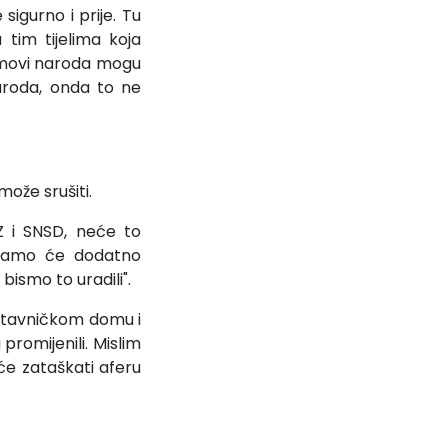
sigurno i prije. Tu
tim tijelima koja
omovi naroda mogu
naroda, onda to ne
može srušiti.
Z i SNSD, neće to
a samo će dodatno
bismo to uradili".
dstavničkom domu i
 promijenili. Mislim
 će zataškati aferu