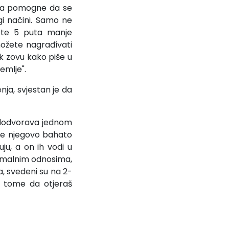
 da pomogne da se
i načini. Samo ne
jete 5 puta manje
ožete nagrađivati
k zovu kako piše u
emlje".
nja, svjestan je da
 dodvorava jednom
 žele njegovo bahato
ju, a on ih vodi u
rmalnim odnosima,
a, svedeni su na 2-
 u tome da otjeraš