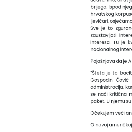
brijega. Ispod nje
hrvatskog korpusa u
ljevičari, osjećam
Sve je to zgura
zaustavljati int
interesa. Tu je 
nacionalnog inter
Pojašnjava da je Ap
"Šteta je to baci
Gospodin Čović 
administracija, ka
se naći kritična ma
paket. U njemu su 
Očekujem veći an
O novoj američkoj