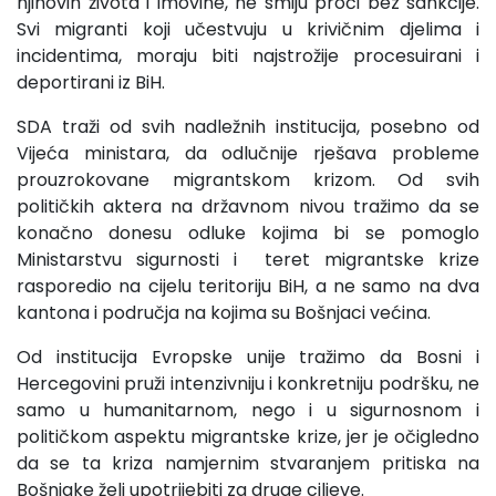
njihovih života i imovine, ne smiju proći bez sankcije.
Svi migranti koji učestvuju u krivičnim djelima i
incidentima, moraju biti najstrožije procesuirani i
deportirani iz BiH.
SDA traži od svih nadležnih institucija, posebno od
Vijeća ministara, da odlučnije rješava probleme
prouzrokovane migrantskom krizom. Od svih
političkih aktera na državnom nivou tražimo da se
konačno donesu odluke kojima bi se pomoglo
Ministarstvu sigurnosti i teret migrantske krize
rasporedio na cijelu teritoriju BiH, a ne samo na dva
kantona i područja na kojima su Bošnjaci većina.
Od institucija Evropske unije tražimo da Bosni i
Hercegovini pruži intenzivniju i konkretniju podršku, ne
samo u humanitarnom, nego i u sigurnosnom i
političkom aspektu migrantske krize, jer je očigledno
da se ta kriza namjernim stvaranjem pritiska na
Bošnjake želi upotrijebiti za druge ciljeve.