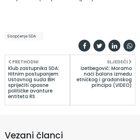
Saopćenje SDA
PRETHODNI
SLJEDEĆI
Klub zastupnika SDA:
Izetbegović: Moramo
Hitnim postupanjem
naći balans između
Ustavnog suda BiH
etničkog i građanskog
spriječiti opasne
principa (VIDEO)
političke avanture
entiteta RS
Vezani članci