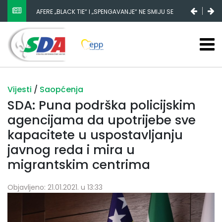
AFERE „BLACK TIE“ I „SPENGAVANJE“ NE SMIJU SE
ZATAŠKATI
Vijesti
/
Saopćenja
SDA: Puna podrška policijskim
agencijama da upotrijebe sve
kapacitete u uspostavljanju
javnog reda i mira u
migrantskim centrima
Objavljeno: 21.01.2021. u 13:33