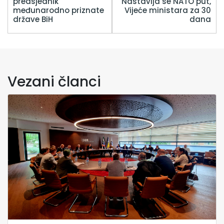
predsjednik
Nastavlja se NATO put,
međunarodno priznate
Vijeće ministara za 30
države BiH
dana
Vezani članci