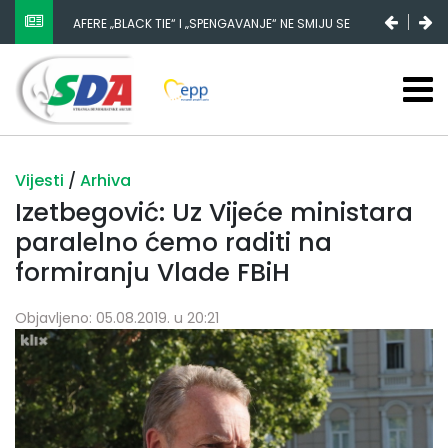
AFERE „BLACK TIE“ I „SPENGAVANJE“ NE SMIJU SE
ZATAŠKATI
Vijesti
/
Arhiva
Izetbegović: Uz Vijeće ministara
paralelno ćemo raditi na
formiranju Vlade FBiH
Objavljeno: 05.08.2019. u 20:21