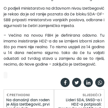
O podjeli ministarstva na državnom nivou Izetbegović
je rekao da je od ranije poznato da će bloku SDA-DF-
SBB pripasti ministarstva vanjskih poslova, odbrane i
sigurnosti te četiri zamjenička mjesta.
– Većina na novou FBiH je definirana odavno. Tu
imamo insistiranje HDZ-a da se izmijeni Izborni zakon
što po meni nije realno. To nismo uspjeli za 14 godina
u 14 dana nećemo sigurno. tako da će tu valjati
odustati od tvrdog stava u zamjenu da se to riješi,
recimo, do Nove godine – zaključio je Izetbegović.
PRETHODNI
SLJEDEĆI
Na današnji dan rođen
Lideri SDA, SNSD-a i
je Alija Izetbegović, prvi
HDZ-a potpisali: