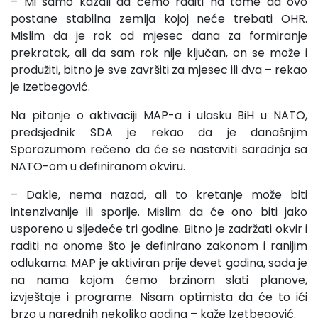
– Mi samo kazali da ćemo raditi na tome da ovo
postane stabilna zemlja kojoj neće trebati OHR.
Mislim da je rok od mjesec dana za formiranje
prekratak, ali da sam rok nije ključan, on se može i
produžiti, bitno je sve završiti za mjesec ili dva – rekao
je Izetbegović.
Na pitanje o aktivaciji MAP-a i ulasku BiH u NATO,
predsjednik SDA je rekao da je današnjim
Sporazumom rečeno da će se nastaviti saradnja sa
NATO-om u definiranom okviru.
– Dakle, nema nazad, ali to kretanje može biti
intenzivanije ili sporije. Mislim da će ono biti jako
usporeno u sljedeće tri godine. Bitno je zadržati okvir i
raditi na onome što je definirano zakonom i ranijim
odlukama. MAP je aktiviran prije devet godina, sada je
na nama kojom ćemo brzinom slati planove,
izvještaje i programe. Nisam optimista da će to ići
brzo u narednih nekoliko godina – kaže Izetbegović.