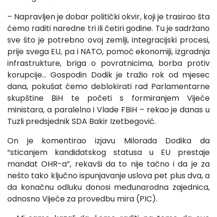
– Napravljen je dobar politički okvir, koji je trasirao šta
ćemo raditi naredne tri ili četiri godine. Tu je sadržano
sve što je potrebno ovoj zemlji, integracijski procesi,
prije svega EU, pa i NATO, pomoć ekonomiji, izgradnja
infrastrukture, briga o povratnicima, borba protiv
korupcije… Gospodin Dodik je tražio rok od mjesec
dana, pokušat ćemo deblokirati rad Parlamentarne
skupštine BiH te početi s formiranjem Vijeće
ministara, a paralelno i Vlade FBiH – rekao je danas u
Tuzli predsjednik SDA Bakir Izetbegović.
On je komentirao izjavu Milorada Dodika da
“sticanjem kandidatskog statusa u EU prestaje
mandat OHR-a”, rekavši da to nije tačno i da je za
nešto tako ključno ispunjavanje uslova pet plus dva, a
da konačnu odluku donosi međunarodna zajednica,
odnosno Vijeće za provedbu mira (PIC).