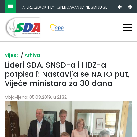
AFERE „BLACK TIE“ I „SPENGAVANJE“ NE SMIJU SE
ZATAŠKATI
Vijesti
/
Arhiva
Lideri SDA, SNSD-a i HDZ-a
potpisali: Nastavlja se NATO put,
Vijeće ministara za 30 dana
Objavljeno: 05.08.2019. u 21:32