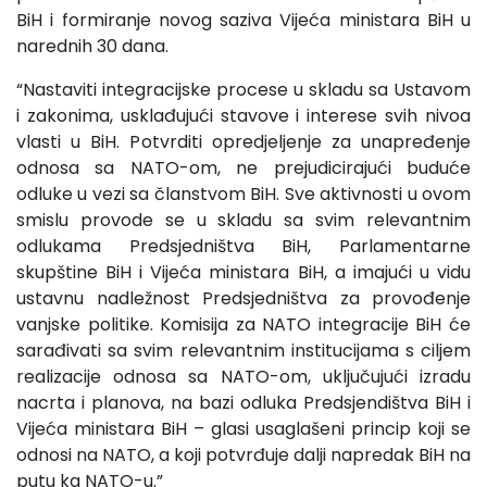
BiH i formiranje novog saziva Vijeća ministara BiH u
narednih 30 dana.
“Nastaviti integracijske procese u skladu sa Ustavom
i zakonima, usklađujući stavove i interese svih nivoa
vlasti u BiH. Potvrditi opredjeljenje za unapređenje
odnosa sa NATO-om, ne prejudicirajući buduće
odluke u vezi sa članstvom BiH. Sve aktivnosti u ovom
smislu provode se u skladu sa svim relevantnim
odlukama Predsjedništva BiH, Parlamentarne
skupštine BiH i Vijeća ministara BiH, a imajući u vidu
ustavnu nadležnost Predsjedništva za provođenje
vanjske politike. Komisija za NATO integracije BiH će
sarađivati sa svim relevantnim institucijama s ciljem
realizacije odnosa sa NATO-om, uključujući izradu
nacrta i planova, na bazi odluka Predsjendištva BiH i
Vijeća ministara BiH – glasi usaglašeni princip koji se
odnosi na NATO, a koji potvrđuje dalji napredak BiH na
putu ka NATO-u.”