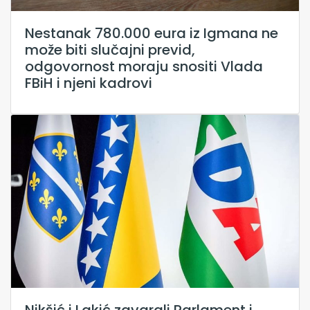
Nestanak 780.000 eura iz Igmana ne
može biti slučajni previd,
odgovornost moraju snositi Vlada
FBiH i njeni kadrovi
Nikšić i Lakić zavarali Parlament i