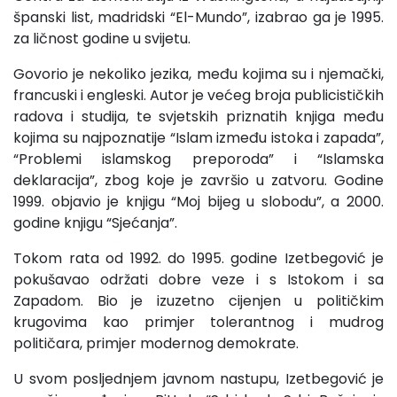
španski list, madridski “El-Mundo”, izabrao ga je 1995.
za ličnost godine u svijetu.
Govorio je nekoliko jezika, među kojima su i njemački,
francuski i engleski. Autor je većeg broja publicističkih
radova i studija, te svjetskih priznatih knjiga među
kojima su najpoznatije “Islam između istoka i zapada”,
“Problemi islamskog preporoda” i “Islamska
deklaracija”, zbog koje je završio u zatvoru. Godine
1999. objavio je knjigu “Moj bijeg u slobodu”, a 2000.
godine knjigu “Sjećanja”.
Tokom rata od 1992. do 1995. godine Izetbegović je
pokušavao održati dobre veze i s Istokom i sa
Zapadom. Bio je izuzetno cijenjen u političkim
krugovima kao primjer tolerantnog i mudrog
političara, primjer modernog demokrate.
U svom posljednjem javnom nastupu, Izetbegović je