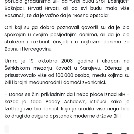
poručio građanima BiH da “Srbi budu Srbi, Bošnjaci-
Bošnjaci, Hrvati-Hrvati, ali da svi budu malo više
Bosanci”, te da je važno da je “Bosna opstala”.
Oni koji su ga dobro poznavali govorili su da je bio
spokojan u svojim posljednjim danima, ali da je bio
staložen i razborit čovjek i u najtežim danima za
Bosnu i Hercegovinu.
Umro je 19. oktobra 2003. godine i ukopan na
Šehidskom mezarju Kovači u Sarajevu. Dženazi je
prisustvovalo više od 100.000 osoba, među kojima su
bili i brojni međunarodni i domaći zvaničnici.
– Danas se čini prikladnim da i nebo plače iznad BiH –
kazao je tada Paddy Ashdown, ističući kako je
Izetbegović bio ličnost koja je uradila više nego bilo
ko drugi da osigura opstanak moderne države BiH.