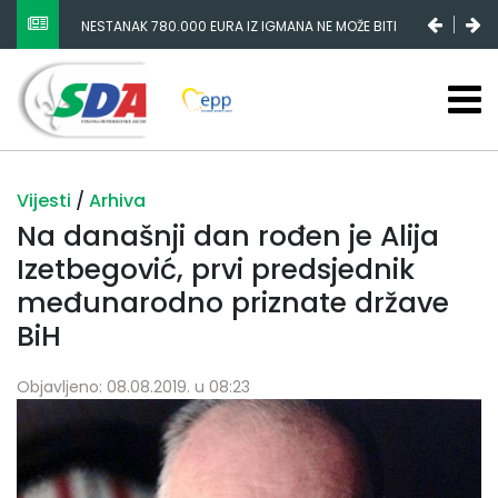
NESTANAK 780.000 EURA IZ IGMANA NE MOŽE BITI
SLUČAJNI PREVID, ODGOVORNOST MORAJU SNOSITI
VLADA FBIH I NJENI KADROVI
Vijesti
/
Arhiva
Na današnji dan rođen je Alija
Izetbegović, prvi predsjednik
međunarodno priznate države
BiH
Objavljeno: 08.08.2019. u 08:23