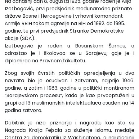
Na današnji dan 8. augusta 1925. godine rođen je Alija
Izetbegović, prvi predsjednik međunarodno priznate
države Bosne i Hercegovine i vrhovni komandant
Armije RBiH tokom agresije na BiH od 1992. do 1995.
godine, te prvi predsjednik Stranke Demokratske
akcije (SDA).
Izetbegović je rođen u Bosanskom Šamcu, a
odrastao je i školovao se u Sarajevu, gdje je i
diplomirao na Pravnom fakultetu.
Zbog svojih čvrstih političkih opredjeljenja u dva
navrata bio je osuđivan i zatvaran, najprije 1946.
godine, a zatim i 1983. godine u politički montiranom
“Sarajevskom procesu”, kada je kao prvooptuženi u
grupi od 13 muslimanskih intelektualaca osuđen na 14
godina zatvora.
Dobitnik je niza priznanja i nagrada, kao što su
Nagrada Kralja Fejsala za služenje islamu, medalje
Centra za demokratiju iz Washingtona, a najuticajniji