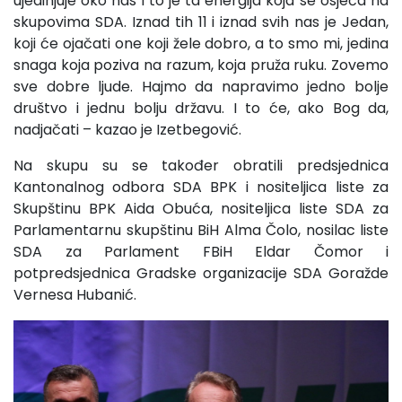
ujedinjuje oko nas i to je ta energija koja se osjeća na
skupovima SDA. Iznad tih 11 i iznad svih nas je Jedan,
koji će ojačati one koji žele dobro, a to smo mi, jedina
snaga koja poziva na razum, koja pruža ruku. Zovemo
sve dobre ljude. Hajmo da napravimo jedno bolje
društvo i jednu bolju državu. I to će, ako Bog da,
nadjačati – kazao je Izetbegović.
Na skupu su se također obratili predsjednica
Kantonalnog odbora SDA BPK i nositeljica liste za
Skupštinu BPK Aida Obuća, nositeljica liste SDA za
Parlamentarnu skupštinu BiH Alma Čolo, nosilac liste
SDA za Parlament FBiH Eldar Čomor i
potpredsjednica Gradske organizacije SDA Goražde
Vernesa Hubanić.