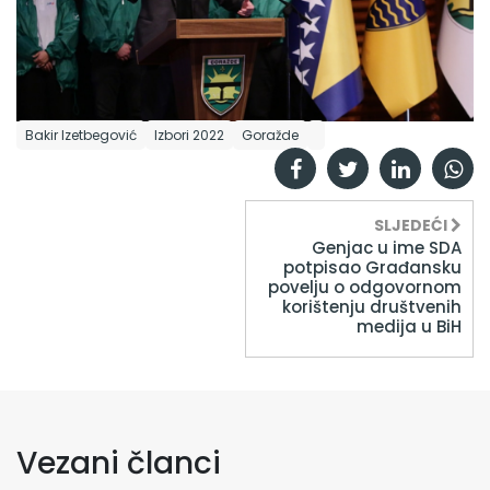
Bakir Izetbegović
Izbori 2022
Goražde
SLJEDEĆI
Genjac u ime SDA
potpisao Građansku
povelju o odgovornom
korištenju društvenih
medija u BiH
Vezani članci