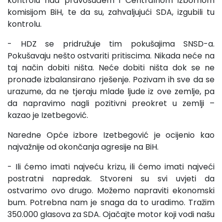
kontrolu nad pravosuđem i Centralnom izbornom
komisijom BiH, te da su, zahvaljujući SDA, izgubili tu
kontrolu.
- HDZ se pridružuje tim pokušajima SNSD-a.
Pokušavaju nešto ostvariti pritiscima. Nikada neće na
taj način dobiti ništa. Neće dobiti ništa dok se ne
pronađe izbalansirano rješenje. Pozivam ih sve da se
urazume, da ne tjeraju mlade ljude iz ove zemlje, pa
da napravimo nagli pozitivni preokret u zemlji –
kazao je Izetbegović.
Naredne Opće izbore Izetbegović je ocijenio kao
najvažnije od okončanja agresije na BiH.
- Ili ćemo imati najveću krizu, ili ćemo imati najveći
postratni napredak. Stvoreni su svi uvjeti da
ostvarimo ovo drugo. Možemo napraviti ekonomski
bum. Potrebna nam je snaga da to uradimo. Tražim
350.000 glasova za SDA. Ojačajte motor koji vodi našu