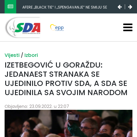
NESTANAK 780.000 EURA IZ IGMANA NE MOŽE BITI
SLUČAJNI PREVID, ODGOVORNOST MORAJU SNOSITI
VLADA FBIH I NJENI KADROVI
Vijesti
/
Izbori
IZETBEGOVIĆ U GORAŽDU:
JEDANAEST STRANAKA SE
UJEDINILO PROTIV SDA, A SDA SE
UJEDINILA SA SVOJIM NARODOM
Objavljeno: 23.09.2022. u 22:07