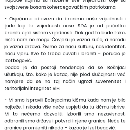
napade kojima su izložene sve vrijednosti koje su
svojstvene bosanskohercegovačkim patriotama.
- Osjećamo obavezu da branimo naše vrijednosti i
ljude koji te vrijednosti nose. SDA je od početka
branila cijeli sistem vrijednosti. Dok god to bude tako,
ništa nam ne mogu. Čovjeku je važna kuća, a narodu
je važna država. Živimo za našu kulturu, naš identitet,
našu vjeru. Sve to treba čuvati i braniti – poručio je
Izetbegović.
Dodao je da postoji tendencija da se Bošnjaci
ušutkaju, što, kako je kazao, nije plod slučajnosti već
namjere da se na taj način ugrozi suverenitet i
teritorijalni integritet BiH.
- Mi smo ispravili Bošnjacima kičmu kada nam je bilo
najteže. I nikada više neće uspjeti da tu kičmu iskrive.
Mi to nećemo dozvoliti. Izborili smo nezavisnost,
odbranili smo državu i potvrdili njene granice. Neće te
granice promijeniti nikada – kazao je Izetbegović.