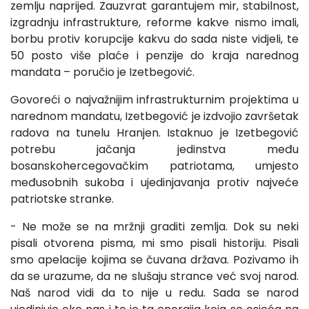
zemlju naprijed. Zauzvrat garantujem mir, stabilnost,
izgradnju infrastrukture, reforme kakve nismo imali,
borbu protiv korupcije kakvu do sada niste vidjeli, te
50 posto više plaće i penzije do kraja narednog
mandata – poručio je Izetbegović.
Govoreći o najvažnijim infrastrukturnim projektima u
narednom mandatu, Izetbegović je izdvojio završetak
radova na tunelu Hranjen. Istaknuo je Izetbegović
potrebu jačanja jedinstva među
bosanskohercegovačkim patriotama, umjesto
međusobnih sukoba i ujedinjavanja protiv najveće
patriotske stranke.
- Ne može se na mržnji graditi zemlja. Dok su neki
pisali otvorena pisma, mi smo pisali historiju. Pisali
smo apelacije kojima se čuvana država. Pozivamo ih
da se urazume, da ne slušaju strance već svoj narod.
Naš narod vidi da to nije u redu. Sada se narod