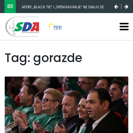
AFERE „BLACK TIE“ I „SPENGAVANJE“ NE SMIJU SE
ZATAŠKATI
Tag: gorazde