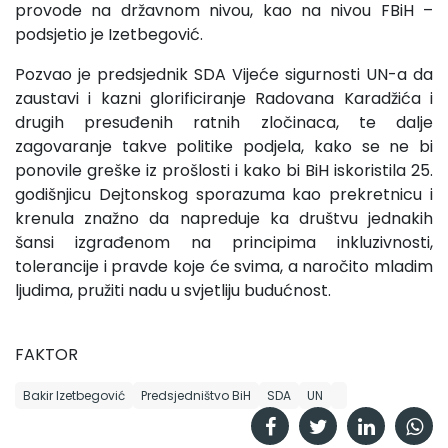
provode na državnom nivou, kao na nivou FBiH –
podsjetio je Izetbegović.
Pozvao je predsjednik SDA Vijeće sigurnosti UN-a da
zaustavi i kazni glorificiranje Radovana Karadžića i
drugih presuđenih ratnih zločinaca, te dalje
zagovaranje takve politike podjela, kako se ne bi
ponovile greške iz prošlosti i kako bi BiH iskoristila 25.
godišnjicu Dejtonskog sporazuma kao prekretnicu i
krenula znažno da napreduje ka društvu jednakih
šansi izgrađenom na principima inkluzivnosti,
tolerancije i pravde koje će svima, a naročito mladim
ljudima, pružiti nadu u svjetliju budućnost.
FAKTOR
Bakir Izetbegović
Predsjedništvo BiH
SDA
UN