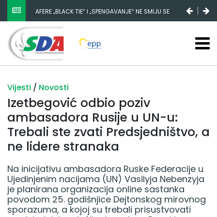
NESTANAK 780.000 EURA IZ IGMANA NE MOŽE BITI
SLUČAJNI PREVID, ODGOVORNOST MORAJU SNOSITI
VLADA FBIH I NJENI KADROVI
Vijesti
/
Novosti
Izetbegović odbio poziv
ambasadora Rusije u UN-u:
Trebali ste zvati Predsjedništvo, a
ne lidere stranaka
Na inicijativu ambasadora Ruske Federacije u
Ujedinjenim nacijama (UN) Vasilyja Nebenzyja
je planirana organizacija online sastanka
povodom 25. godišnjice Dejtonskog mirovnog
sporazuma, a kojoj su trebali prisustvovati