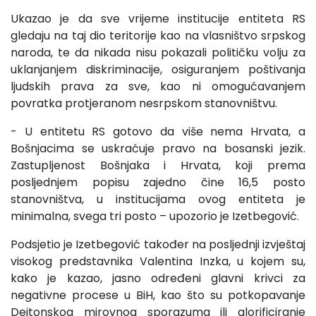
Ukazao je da sve vrijeme institucije entiteta RS
gledaju na taj dio teritorije kao na vlasništvo srpskog
naroda, te da nikada nisu pokazali političku volju za
uklanjanjem diskriminacije, osiguranjem poštivanja
ljudskih prava za sve, kao ni omogućavanjem
povratka protjeranom nesrpskom stanovništvu.
- U entitetu RS gotovo da više nema Hrvata, a
Bošnjacima se uskraćuje pravo na bosanski jezik.
Zastupljenost Bošnjaka i Hrvata, koji prema
posljednjem popisu zajedno čine 16,5 posto
stanovništva, u institucijama ovog entiteta je
minimalna, svega tri posto – upozorio je Izetbegović.
Podsjetio je Izetbegović također na posljednji izvještaj
visokog predstavnika Valentina Inzka, u kojem su,
kako je kazao, jasno određeni glavni krivci za
negativne procese u BiH, kao što su potkopavanje
Dejtonskog mirovnog sporazuma ili glorificiranje