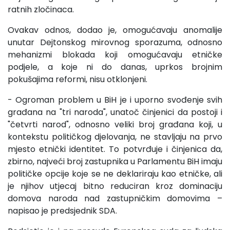
ratnih zločinaca.
Ovakav odnos, dodao je, omogućavaju anomalije
unutar Dejtonskog mirovnog sporazuma, odnosno
mehanizmi blokada koji omogućavaju etničke
podjele, a koje ni do danas, uprkos brojnim
pokušajima reformi, nisu otklonjeni.
- Ogroman problem u BiH je i uporno svođenje svih
građana na "tri naroda", unatoč činjenici da postoji i
"četvrti narod", odnosno veliki broj građana koji, u
kontekstu političkog djelovanja, ne stavljaju na prvo
mjesto etnički identitet. To potvrđuje i činjenica da,
zbirno, najveći broj zastupnika u Parlamentu BiH imaju
političke opcije koje se ne deklariraju kao etničke, ali
je njihov utjecaj bitno reduciran kroz dominaciju
domova naroda nad zastupničkim domovima –
napisao je predsjednik SDA.