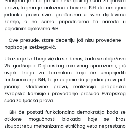
Podsjetio je i na presude Evropskog suda za ljudska
prava, kojima je naložena obaveza BiH da omogući
jednaka prava svim građanima u svim dijelovima
zemlje, a ne samo pripadnicima tri naroda u
pojedinim dijelovima BiH.
- Ove presude, stare deceniju, još nisu provedene –
napisao je Izetbegović.
Ukazao je Izetbegović da se danas, kada se obilježava
25. godišnjica Dejtonskog mirovnog sporazuma, još
uvijek traga za formulom koja će unaprijediti
funkcioniranje BiH, te je ocijenio da je jedini pravi put
jačanje vladavine prava, realizacija preporuka
Evropske komisije i provođenje presuda Evropskog
suda za ljudska prava.
- BiH će postati funkcionalna demokratija kada se
otklone mogućnosti blokada, koje se kroz
zloupotrebu mehanizama etničkog veta neprestano