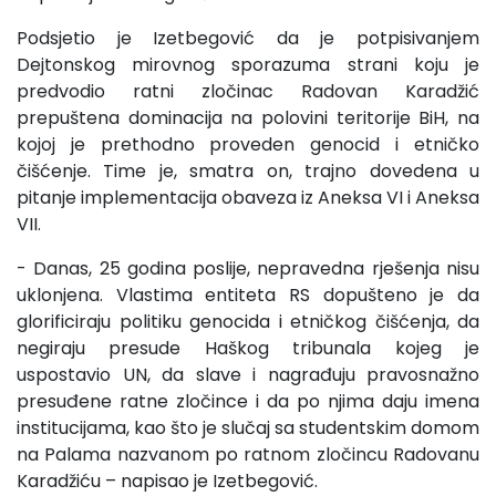
Podsjetio je Izetbegović da je potpisivanjem
Dejtonskog mirovnog sporazuma strani koju je
predvodio ratni zločinac Radovan Karadžić
prepuštena dominacija na polovini teritorije BiH, na
kojoj je prethodno proveden genocid i etničko
čišćenje. Time je, smatra on, trajno dovedena u
pitanje implementacija obaveza iz Aneksa VI i Aneksa
VII.
- Danas, 25 godina poslije, nepravedna rješenja nisu
uklonjena. Vlastima entiteta RS dopušteno je da
glorificiraju politiku genocida i etničkog čišćenja, da
negiraju presude Haškog tribunala kojeg je
uspostavio UN, da slave i nagrađuju pravosnažno
presuđene ratne zločince i da po njima daju imena
institucijama, kao što je slučaj sa studentskim domom
na Palama nazvanom po ratnom zločincu Radovanu
Karadžiću – napisao je Izetbegović.