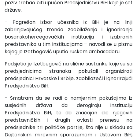
poziv trebao biti upućen Predsjedništvu BiH koje je šef
države.
- Pogrešan izbor učesnika iz BiH je na liniji
zabrinjavajućeg trenda zaobilaženja i ignoriranja
bosanskohercegovačkih institucija i izabranih
predstavnika u tim institucijama – navodi se u pismu
kojeg je Izetbegović uputio ruskom ambasadoru.
Podsjetio je Izetbegović na slične sastanke koje su sa
predsjednicima stranaka pokušali organizirati
predsjednici Hrvatske i Srbije, zaobilazeći i ignorirajući
Predsjedništvo BiH.
- Smatram da se radi o namjernim pokušajima iz
susjednih država da derogiraju instituciju
Predsjedništva BiH, te da značajan dio njegovih
predstavničkih i drugih ovlasti prenesu na
predsjednike tri političke partije, što nije u skladu sa
Dejtonskim mirovnim sporazumom i Ustavom BiH,