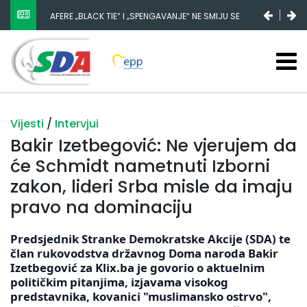
NESTANAK 780.000 EURA IZ IGMANA NE MOŽE BITI
SLUČAJNI PREVID, ODGOVORNOST MORAJU SNOSITI
VLADA FBIH I NJENI KADROVI
Vijesti
/
Intervjui
Bakir Izetbegović: Ne vjerujem da
će Schmidt nametnuti Izborni
zakon, lideri Srba misle da imaju
pravo na dominaciju
Predsjednik Stranke Demokratske Akcije (SDA) te
član rukovodstva državnog Doma naroda Bakir
Izetbegović za Klix.ba je govorio o aktuelnim
političkim pitanjima, izjavama visokog
predstavnika, kovanici "muslimansko ostrvo",