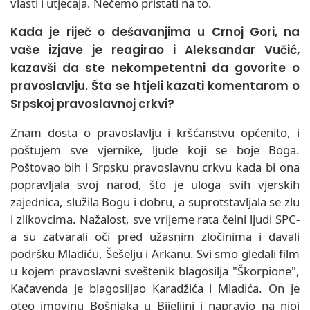
vlasti i utjecaja. Nećemo pristati na to.
Kada je riječ o dešavanjima u Crnoj Gori, na
vaše izjave je reagirao i Aleksandar Vučić,
kazavši da ste nekompetentni da govorite o
pravoslavlju. Šta se htjeli kazati komentarom o
Srpskoj pravoslavnoj crkvi?
Znam dosta o pravoslavlju i kršćanstvu općenito, i
poštujem sve vjernike, ljude koji se boje Boga.
Poštovao bih i Srpsku pravoslavnu crkvu kada bi ona
popravljala svoj narod, što je uloga svih vjerskih
zajednica, služila Bogu i dobru, a suprotstavljala se zlu
i zlikovcima. Nažalost, sve vrijeme rata čelni ljudi SPC-
a su zatvarali oči pred užasnim zločinima i davali
podršku Mladiću, Šešelju i Arkanu. Svi smo gledali film
u kojem pravoslavni sveštenik blagosilja "Škorpione",
Kačavenda je blagosiljao Karadžića i Mladića. On je
oteo imovinu Bošnjaka u Bijeljini i napravio na njoj