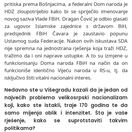
pritiska prema Bošnjacima, a federalni Dom naroda je
HDZ zloupotrijebio kako bi se spriječilo imenovanje
novog saziva Vlade FBiH. Dragan Čović je odbio glasati
za ugovor Islamske zajednice s državom BiH,
predsjednik FBiH Čavara je zaustavio popunu
Ustavnog suda Federacije. Nakon ovih iskustava SDA
nije spremna na jednostrana rješenja koja traži HDZ,
tražimo da i oni naprave ustupke. A to su izmjene u
funkcionisanju Doma naroda FBiH na način da on
funkcioniše identično Vijeću naroda u RS-u, tj. da
isključivo štiti vitalni nacionalni interes.
Nedavno ste u Višegradu kazali da je jedan od
najvećih problema velikosrpski nacionalizam
koji, kako ste istakli, traje 170 godina te da
samo mijenja oblik i intenzitet. Šta je vaše
rješenje, kako se suprotstaviti takvim
politikama?