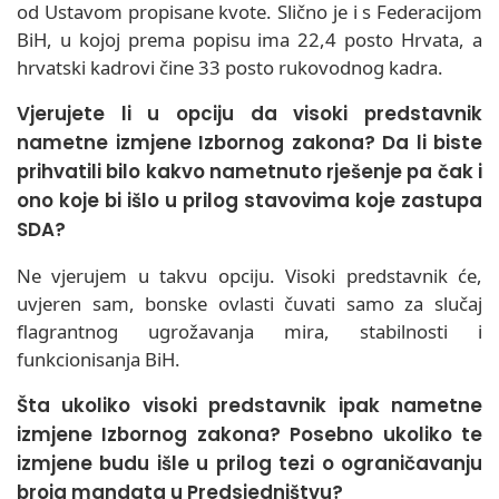
od Ustavom propisane kvote. Slično je i s Federacijom
BiH, u kojoj prema popisu ima 22,4 posto Hrvata, a
hrvatski kadrovi čine 33 posto rukovodnog kadra.
Vjerujete li u opciju da visoki predstavnik
nametne izmjene Izbornog zakona? Da li biste
prihvatili bilo kakvo nametnuto rješenje pa čak i
ono koje bi išlo u prilog stavovima koje zastupa
SDA?
Ne vjerujem u takvu opciju. Visoki predstavnik će,
uvjeren sam, bonske ovlasti čuvati samo za slučaj
flagrantnog ugrožavanja mira, stabilnosti i
funkcionisanja BiH.
Šta ukoliko visoki predstavnik ipak nametne
izmjene Izbornog zakona? Posebno ukoliko te
izmjene budu išle u prilog tezi o ograničavanju
broja mandata u Predsjedništvu?