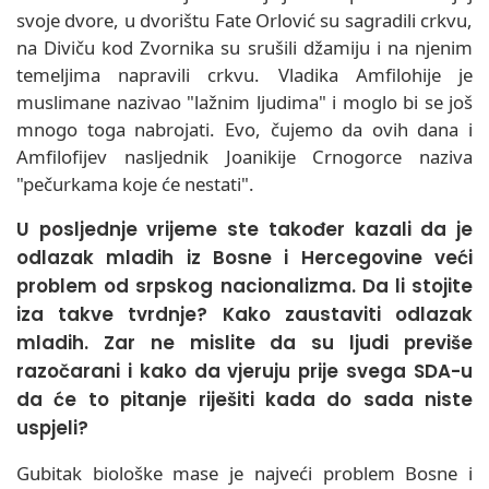
svoje dvore, u dvorištu Fate Orlović su sagradili crkvu,
na Diviču kod Zvornika su srušili džamiju i na njenim
temeljima napravili crkvu. Vladika Amfilohije je
muslimane nazivao "lažnim ljudima" i moglo bi se još
mnogo toga nabrojati. Evo, čujemo da ovih dana i
Amfilofijev nasljednik Joanikije Crnogorce naziva
"pečurkama koje će nestati".
U posljednje vrijeme ste također kazali da je
odlazak mladih iz Bosne i Hercegovine veći
problem od srpskog nacionalizma. Da li stojite
iza takve tvrdnje? Kako zaustaviti odlazak
mladih. Zar ne mislite da su ljudi previše
razočarani i kako da vjeruju prije svega SDA-u
da će to pitanje riješiti kada do sada niste
uspjeli?
Gubitak biološke mase je najveći problem Bosne i