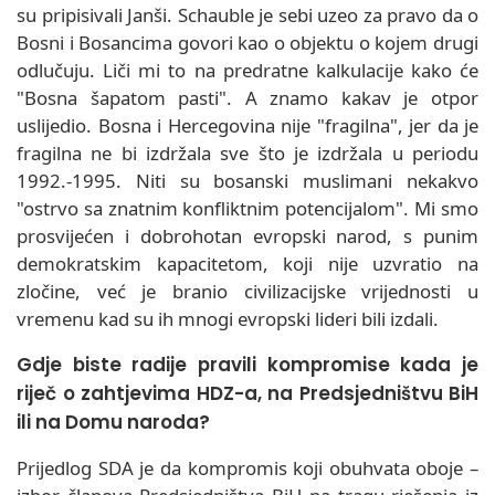
su pripisivali Janši. Schauble je sebi uzeo za pravo da o
Bosni i Bosancima govori kao o objektu o kojem drugi
odlučuju. Liči mi to na predratne kalkulacije kako će
"Bosna šapatom pasti". A znamo kakav je otpor
uslijedio. Bosna i Hercegovina nije "fragilna", jer da je
fragilna ne bi izdržala sve što je izdržala u periodu
1992.-1995. Niti su bosanski muslimani nekakvo
"ostrvo sa znatnim konfliktnim potencijalom". Mi smo
prosvijećen i dobrohotan evropski narod, s punim
demokratskim kapacitetom, koji nije uzvratio na
zločine, već je branio civilizacijske vrijednosti u
vremenu kad su ih mnogi evropski lideri bili izdali.
Gdje biste radije pravili kompromise kada je
riječ o zahtjevima HDZ-a, na Predsjedništvu BiH
ili na Domu naroda?
Prijedlog SDA je da kompromis koji obuhvata oboje –