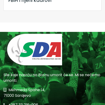
FBiH i njeni kadrovi
Sile koje nasrću na Bosnu umorit će se. Mi se nećemo
umoriti.
Mehmeda Spahe 14,
71000 Sarajevo
+387 33 216-906