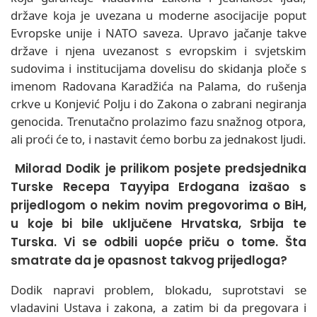
države koja je uvezana u moderne asocijacije poput
Evropske unije i NATO saveza. Upravo jačanje takve
države i njena uvezanost s evropskim i svjetskim
sudovima i institucijama dovelisu do skidanja ploče s
imenom Radovana Karadžića na Palama, do rušenja
crkve u Konjević Polju i do Zakona o zabrani negiranja
genocida. Trenutačno prolazimo fazu snažnog otpora,
ali proći će to, i nastavit ćemo borbu za jednakost ljudi.
Milorad Dodik je prilikom posjete predsjednika
Turske Recepa Tayyipa Erdogana izašao s
prijedlogom o nekim novim pregovorima o BiH,
u koje bi bile uključene Hrvatska, Srbija te
Turska. Vi se odbili uopće priču o tome. Šta
smatrate da je opasnost takvog prijedloga?
Dodik napravi problem, blokadu, suprotstavi se
vladavini Ustava i zakona, a zatim bi da pregovara i