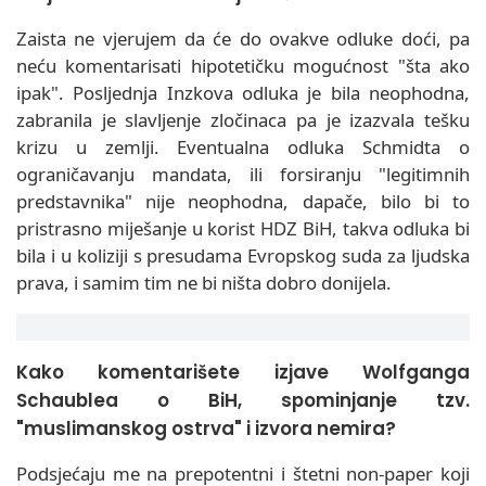
Zaista ne vjerujem da će do ovakve odluke doći, pa
neću komentarisati hipotetičku mogućnost "šta ako
ipak". Posljednja Inzkova odluka je bila neophodna,
zabranila je slavljenje zločinaca pa je izazvala tešku
krizu u zemlji. Eventualna odluka Schmidta o
ograničavanju mandata, ili forsiranju "legitimnih
predstavnika" nije neophodna, dapače, bilo bi to
pristrasno miješanje u korist HDZ BiH, takva odluka bi
bila i u koliziji s presudama Evropskog suda za ljudska
prava, i samim tim ne bi ništa dobro donijela.
Kako komentarišete izjave Wolfganga
Schaublea o BiH, spominjanje tzv.
"muslimanskog ostrva" i izvora nemira?
Podsjećaju me na prepotentni i štetni non-paper koji