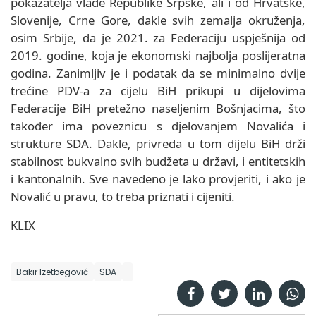
pokazatelja vlade Republike Srpske, ali i od Hrvatske,
Slovenije, Crne Gore, dakle svih zemalja okruženja,
osim Srbije, da je 2021. za Federaciju uspješnija od
2019. godine, koja je ekonomski najbolja poslijeratna
godina. Zanimljiv je i podatak da se minimalno dvije
trećine PDV-a za cijelu BiH prikupi u dijelovima
Federacije BiH pretežno naseljenim Bošnjacima, što
također ima poveznicu s djelovanjem Novalića i
strukture SDA. Dakle, privreda u tom dijelu BiH drži
stabilnost bukvalno svih budžeta u državi, i entitetskih
i kantonalnih. Sve navedeno je lako provjeriti, i ako je
Novalić u pravu, to treba priznati i cijeniti.
KLIX
Bakir Izetbegović
SDA