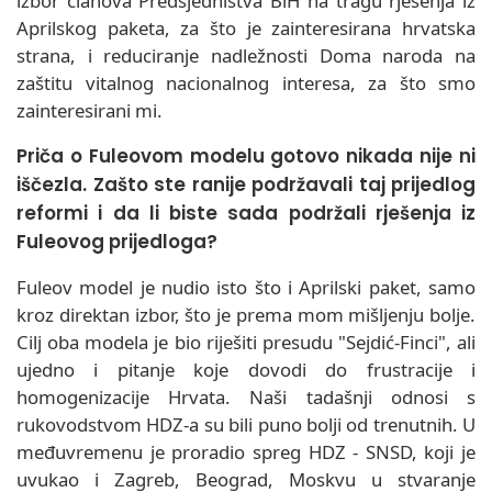
izbor članova Predsjedništva BiH na tragu rješenja iz
Aprilskog paketa, za što je zainteresirana hrvatska
strana, i reduciranje nadležnosti Doma naroda na
zaštitu vitalnog nacionalnog interesa, za što smo
zainteresirani mi.
Priča o Fuleovom modelu gotovo nikada nije ni
iščezla. Zašto ste ranije podržavali taj prijedlog
reformi i da li biste sada podržali rješenja iz
Fuleovog prijedloga?
Fuleov model je nudio isto što i Aprilski paket, samo
kroz direktan izbor, što je prema mom mišljenju bolje.
Cilj oba modela je bio riješiti presudu "Sejdić-Finci", ali
ujedno i pitanje koje dovodi do frustracije i
homogenizacije Hrvata. Naši tadašnji odnosi s
rukovodstvom HDZ-a su bili puno bolji od trenutnih. U
međuvremenu je proradio spreg HDZ - SNSD, koji je
uvukao i Zagreb, Beograd, Moskvu u stvaranje