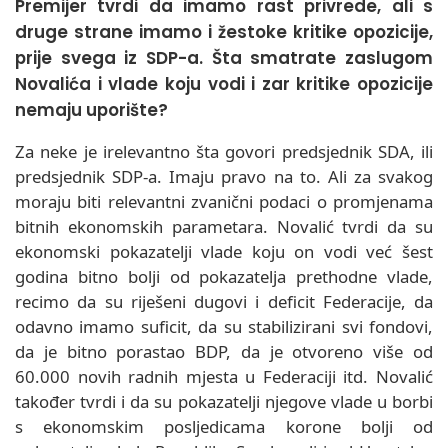
Premijer tvrdi da imamo rast privrede, ali s
druge strane imamo i žestoke kritike opozicije,
prije svega iz SDP-a. Šta smatrate zaslugom
Novalića i vlade koju vodi i zar kritike opozicije
nemaju uporište?
Za neke je irelevantno šta govori predsjednik SDA, ili
predsjednik SDP-a. Imaju pravo na to. Ali za svakog
moraju biti relevantni zvanični podaci o promjenama
bitnih ekonomskih parametara. Novalić tvrdi da su
ekonomski pokazatelji vlade koju on vodi već šest
godina bitno bolji od pokazatelja prethodne vlade,
recimo da su riješeni dugovi i deficit Federacije, da
odavno imamo suficit, da su stabilizirani svi fondovi,
da je bitno porastao BDP, da je otvoreno više od
60.000 novih radnih mjesta u Federaciji itd. Novalić
također tvrdi i da su pokazatelji njegove vlade u borbi
s ekonomskim posljedicama korone bolji od