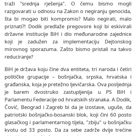
traži "srednja rješenja". O čemu bismo mogli
razgovarati u odnosu na Zakon o negiranju genocida,
šta bi mogao biti kompromis? Malo negirati, malo
priznati?! Dodik predlaže pregovore koji bi eskivirali
državne institucije BiH i dio međunarodne zajednice
koji je zadužen za implementaciju Dejtonskog
mirovnog sporazuma. Zašto bismo pristali na takvo
reduciranje?
BiH je država koju čine dva entiteta, tri naroda i četiri
političke grupacije – bošnjačka, srpska, hrvatska i
građanska, koja je pretežno ljevičarska. Ova posljednja
je barem dvostruko zastupljenija u PS BiH i
Parlamentu Federacije od hrvatskih stranaka. A Dodik,
Čović, Beograd i Zagreb bi da je izostave, uguše, da
patriotski bošnjačko-bosanski blok, koji čini 60 posto
glasačkog i parlamentarnog tijela, "zbiju" u bošnjačku
kvotu od 33 posto. Da za sebe zadrže dvije trećine