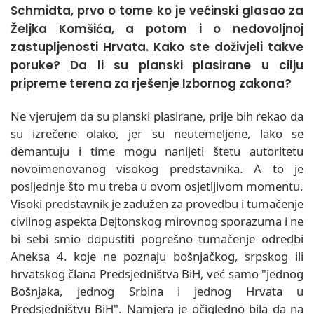
Schmidta, prvo o tome ko je većinski glasao za
Željka Komšića, a potom i o nedovoljnoj
zastupljenosti Hrvata. Kako ste doživjeli takve
poruke? Da li su planski plasirane u cilju
pripreme terena za rješenje Izbornog zakona?
Ne vjerujem da su planski plasirane, prije bih rekao da
su izrečene olako, jer su neutemeljene, lako se
demantuju i time mogu nanijeti štetu autoritetu
novoimenovanog visokog predstavnika. A to je
posljednje što mu treba u ovom osjetljivom momentu.
Visoki predstavnik je zadužen za provedbu i tumačenje
civilnog aspekta Dejtonskog mirovnog sporazuma i ne
bi sebi smio dopustiti pogrešno tumačenje odredbi
Aneksa 4. koje ne poznaju bošnjačkog, srpskog ili
hrvatskog člana Predsjedništva BiH, već samo "jednog
Bošnjaka, jednog Srbina i jednog Hrvata u
Predsjedništvu BiH". Namjera je očigledno bila da na