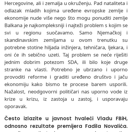
Hercegovine, ali i zemalja u okruženju. Pad nataliteta i
odlazak mladih kojima uređene evropske zemlje i
ekonomije nude više nego što mogu ponuditi zemlje
Balkana je najkompleksniji i najteži problem s kojim se
svi u regionu suočavamo. Samo Njemačkoj i
skandinavskim zemljama u ovom trenutku su
potrebne stotine hiljada inžinjera, tehničara, ljekara, i
oni će ih sebično uzeti. Taj problem se neće riješiti
jednim dobrim potezom SDA, ili bilo koje druge
stranke na vlasti. Potrebno je ubrzano i uporno
provoditi reforme i graditi uređeno društvo i jaču
ekonomiju kako bismo te procese barem usporili.
Nažalost, neodgovorni političari nas uporno vode iz
krize u krizu, iz zastoja u zastoj, i usporavaju
oporavak.
Često izlazite u javnost hvaleći Vladu FBiH,
odnosno rezultate premijera Fadila Novalića.