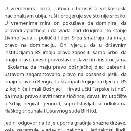
U vremenima kriza, ratova i bezvlašća velikosrpski
nacionalizam ubija, ruši i protjeruje sve što nije srpsko.
U vremenima mira on pokušava da dominira, da
provodi aparthejd i da vlada nad drugima. To stanje
živimo sada – politički lideri Srba smatraju da imaju
pravo na dominaciju. Oni vjeruju da u državnim
institucijama RS imaju pravo zaposliti samo Srbe, da
imaju pravo uvesti pravoslavne slave tim institucijama
i školama, da imaju pravo bošnjačkoj djeci zabraniti
ustavom zagarantovano pravo na bosanski jezik, da
imaju pravo u Beogradu štampati knjige za djecu u RS
iz kojih će i mali Bošnjaci i Hrvati učiti "srpske istine",
da imaju pravo slaviti ratne zločince, davati im utočište
u Srbiji, negirati genocid, suprotstavljati se odlukama
Haškog tribunala i Ustavnog suda BiH itd.
Jedini odgovor na to je uporna gradnja snažne države,
koja garantuje vladavinu zakona i jednakost ljudi,