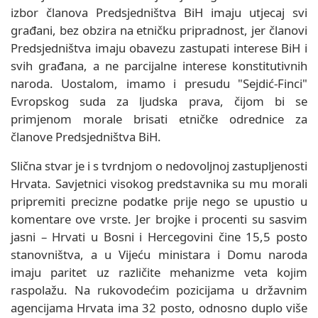
izbor članova Predsjedništva BiH imaju utjecaj svi
građani, bez obzira na etničku pripradnost, jer članovi
Predsjedništva imaju obavezu zastupati interese BiH i
svih građana, a ne parcijalne interese konstitutivnih
naroda. Uostalom, imamo i presudu "Sejdić-Finci"
Evropskog suda za ljudska prava, čijom bi se
primjenom morale brisati etničke odrednice za
članove Predsjedništva BiH.
Slična stvar je i s tvrdnjom o nedovoljnoj zastupljenosti
Hrvata. Savjetnici visokog predstavnika su mu morali
pripremiti precizne podatke prije nego se upustio u
komentare ove vrste. Jer brojke i procenti su sasvim
jasni – Hrvati u Bosni i Hercegovini čine 15,5 posto
stanovništva, a u Vijeću ministara i Domu naroda
imaju paritet uz različite mehanizme veta kojim
raspolažu. Na rukovodećim pozicijama u državnim
agencijama Hrvata ima 32 posto, odnosno duplo više