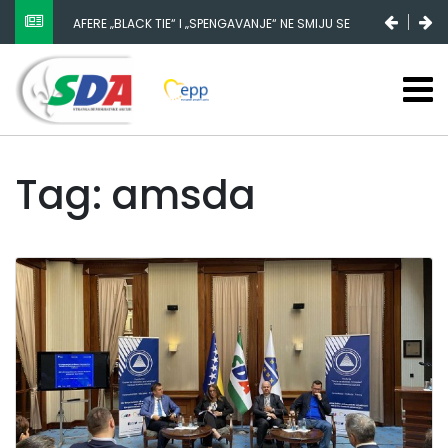
AFERE „BLACK TIE“ I „SPENGAVANJE“ NE SMIJU SE
ZATAŠKATI
Tag: amsda