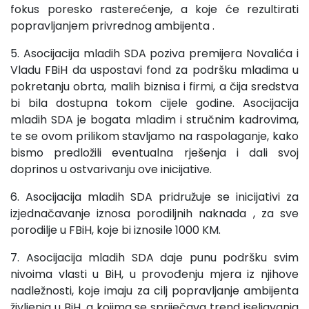
fokus poresko rasterećenje, a koje će rezultirati
popravljanjem privrednog ambijenta .
5. Asocijacija mladih SDA poziva premijera Novalića i
Vladu FBiH da uspostavi fond za podršku mladima u
pokretanju obrta, malih biznisa i firmi, a čija sredstva
bi bila dostupna tokom cijele godine. Asocijacija
mladih SDA je bogata mladim i stručnim kadrovima,
te se ovom prilikom stavljamo na raspolaganje, kako
bismo predložili eventualna rješenja i dali svoj
doprinos u ostvarivanju ove inicijative.
6. Asocijacija mladih SDA pridružuje se inicijativi za
izjednačavanje iznosa porodiljnih naknada , za sve
porodilje u FBiH, koje bi iznosile 1000 KM.
7. Asocijacija mladih SDA daje punu podršku svim
nivoima vlasti u BiH, u provođenju mjera iz njihove
nadležnosti, koje imaju za cilj popravljanje ambijenta
življenja u BiH, a kojima se spriječava trend iseljavanja