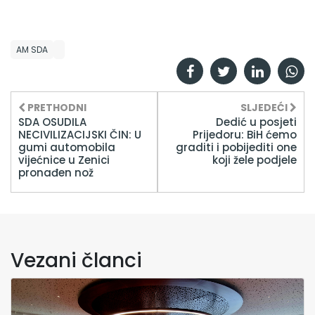
AM SDA
PRETHODNI
SLJEDEĆI
SDA OSUDILA
Dedić u posjeti
NECIVILIZACIJSKI ČIN: U
Prijedoru: BiH ćemo
gumi automobila
graditi i pobijediti one
vijećnice u Zenici
koji žele podjele
pronađen nož
Vezani članci