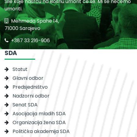
Sile koje nasrću na Bosnu umorit će se. Mi se nećemo
umoriti.
Mehmeda Spahe 14,
71000 Sarajevo
+387 33 216-906
SDA
Statut
Glavni odbor
Predsjedništvo
Nadzorni odbor
Senat SDA
Asocijacija mladih SDA
Organizacija žena SDA
Politička akademija SDA