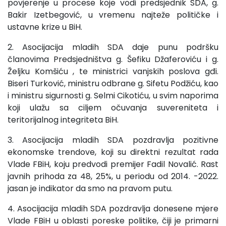
povjerenje u procese koje vodi predsjednik SDA, g.
Bakir Izetbegović, u vremenu najteže političke i
ustavne krize u BiH.
2. Asocijacija mladih SDA daje punu podršku
članovima Predsjedništva g. Šefiku Džaferoviću i g.
Željku Komšiću , te ministrici vanjskih poslova gđi.
Biseri Turković, ministru odbrane g. Sifetu Podžiću, kao
i ministru sigurnosti g. Selmi Cikotiću, u svim naporima
koji ulažu sa ciljem očuvanja suvereniteta i
teritorijalnog integriteta BiH.
3. Asocijacija mladih SDA pozdravlja pozitivne
ekonomske trendove, koji su direktni rezultat rada
Vlade FBiH, koju predvodi premijer Fadil Novalić. Rast
javnih prihoda za 48, 25%, u periodu od 2014. -2022.
jasan je indikator da smo na pravom putu.
4. Asocijacija mladih SDA pozdravlja donesene mjere
Vlade FBiH u oblasti poreske politike, čiji je primarni