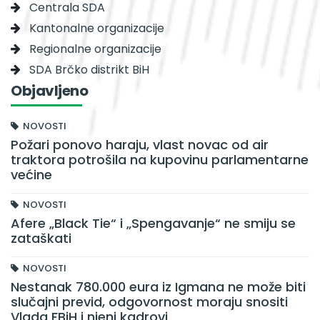
Centrala SDA
Kantonalne organizacije
Regionalne organizacije
SDA Brčko distrikt BiH
Objavljeno
NOVOSTI
Požari ponovo haraju, vlast novac od air
traktora potrošila na kupovinu parlamentarne
većine
NOVOSTI
Afere „Black Tie“ i „Spengavanje“ ne smiju se
zataškati
NOVOSTI
Nestanak 780.000 eura iz Igmana ne može biti
slučajni previd, odgovornost moraju snositi
Vlada FBiH i njeni kadrovi