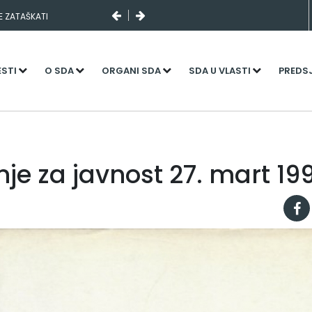
SE ZATAŠKATI
I SLUČAJNI PREVID,
NJENI KADROVI
ESTI
O SDA
ORGANI SDA
SDA U VLASTI
PREDS
je za javnost 27. mart 19