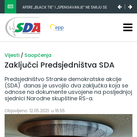
AFERE „BLACK TIE“ I „SPENGAVANJE“ NE SMIJU SE
ZATAŠKATI
Vijesti
/
Saopćenja
Zaključci Predsjedništva SDA
Predsjedništvo Stranke demokratske akcije
(SDA) danas je usvojilo dva zaključka koja se
odnose na dokumente usvojene na posljednjoj
sjednici Narodne skupštine RS-a.
Objavljeno: 12.05.2021. u 16:55