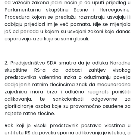
od važećih zakona jedini način je da uputi prijedlog u
Parlamentarnu skupštinu Bosne i Hercegovine.
Procedura kojom se predlažu, razmatraju, usvajaju ili
odbijaju prijedlozi im je već poznata. Nije se mijenjala
još od perioda u kojem su usvajani zakoni koje danas
osporavaju, a za koje su sami glasali.
2. Predsjedništvo SDA smatra da je odluka Narodne
skupštine RS-a da odbaci zahtjev visokog
predstavnika Valentina Inzka o oduzimanju povelja
dodijeljenih ratnim zločincima znak da međunarodna
zajednica mora brzo i odlučno reagirati, poništiti
odlikovanja, te sankcionisati odgovorne za
glorificiranje osoba koje su pravomoćno osuđene za
najteže ratne zločine.
Rok koji je visoki predstavnik postavio vlastima u
entitetu RS da povuku sporna odlikovanja je istekao, a