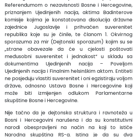
Referendumom o nezavisnosti Bosne i Hercegovine,
priznanjem Ujedinjenih nacija, aktima Badinterove
komisije kojima je konstatovana disolucija državne
zajednice Jugoslavije i prihvaćen suverenitet
republika koje su je činile, te članom 1. Okvirnog
sporazuma za mir (Dejtonski sporazum) kojim su se
„strane obavezale da će u cjelosti poštovati
međusobni suverenitet i jednakost“ u skladu sa
dokumentima Ujedinjenih nacija – Poveljom
Ujedinjenih nacija i Finalnim helsinškim aktom. Entiteti
ne posjeduju vlastiti suverenitet i oni egzistiraju voljom
države, odnosno Ustava Bosne i Hercegovine koji
može biti izmijenjen odlukom Parlamentarne
skupštine Bosne i Hercegovine.
Nije tačno da je dejtonska struktura i ravnoteža u
Bosni i Hercegovini narušena i da su konstitutivni
narodi obespravljeni na način na koji to ističe
Narodna skupština RS-a. Istina je da su dva