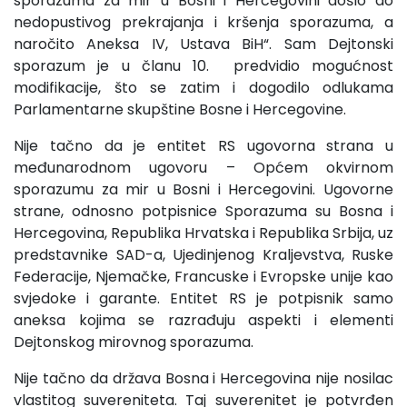
sporazuma za mir u Bosni i Hercegovini došlo do
nedopustivog prekrajanja i kršenja sporazuma, a
naročito Aneksa IV, Ustava BiH“. Sam Dejtonski
sporazum je u članu 10. predvidio mogućnost
modifikacije, što se zatim i dogodilo odlukama
Parlamentarne skupštine Bosne i Hercegovine.
Nije tačno da je entitet RS ugovorna strana u
međunarodnom ugovoru – Općem okvirnom
sporazumu za mir u Bosni i Hercegovini. Ugovorne
strane, odnosno potpisnice Sporazuma su Bosna i
Hercegovina, Republika Hrvatska i Republika Srbija, uz
predstavnike SAD-a, Ujedinjenog Kraljevstva, Ruske
Federacije, Njemačke, Francuske i Evropske unije kao
svjedoke i garante. Entitet RS je potpisnik samo
aneksa kojima se razrađuju aspekti i elementi
Dejtonskog mirovnog sporazuma.
Nije tačno da država Bosna i Hercegovina nije nosilac
vlastitog suvereniteta. Taj suverenitet je potvrđen