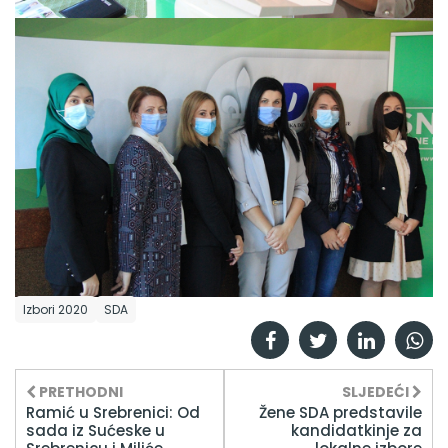
Izbori 2020
SDA
PRETHODNI
SLJEDEĆI
Ramić u Srebrenici: Od
Žene SDA predstavile
sada iz Sućeske u
kandidatkinje za