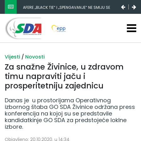
AFERE „BLACK TIE“ I „SPENGAVANJE“ NE SMIJU SE
ZATAŠKATI
Vijesti
/
Novosti
Za snažne Živinice, u zdravom
timu napraviti jaču i
prosperitetniju zajednicu
Danas je u prostorijama Operativnog
izbornog štaba GO SDA Živinice održana press
konferencija na kojoj su se predstavile
kandidatkinje GO SDA za predstojeće loklne
izbore.
Objavljeno: 20.10.2020. u 14:34