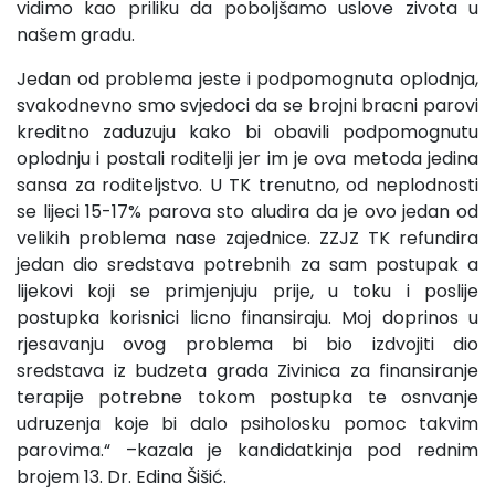
vidimo kao priliku da poboljšamo uslove zivota u
našem gradu.
Jedan od problema jeste i podpomognuta oplodnja,
svakodnevno smo svjedoci da se brojni bracni parovi
kreditno zaduzuju kako bi obavili podpomognutu
oplodnju i postali roditelji jer im je ova metoda jedina
sansa za roditeljstvo. U TK trenutno, od neplodnosti
se lijeci 15-17% parova sto aludira da je ovo jedan od
velikih problema nase zajednice. ZZJZ TK refundira
jedan dio sredstava potrebnih za sam postupak a
lijekovi koji se primjenjuju prije, u toku i poslije
postupka korisnici licno finansiraju. Moj doprinos u
rjesavanju ovog problema bi bio izdvojiti dio
sredstava iz budzeta grada Zivinica za finansiranje
terapije potrebne tokom postupka te osnvanje
udruzenja koje bi dalo psiholosku pomoc takvim
parovima.“ –kazala je kandidatkinja pod rednim
brojem 13. Dr. Edina Šišić.