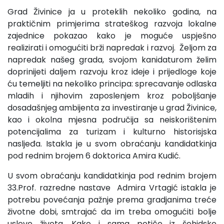
Grad Živinice ja u proteklih nekoliko godina, na
praktičnim primjerima strateškog razvoja lokalne
zajednice pokazao kako je moguće uspješno
realizirati i omogućiti brži napredak i razvoj. Željom za
napredak našeg grada, svojom kanidaturom želim
doprinijeti daljem razvoju kroz ideje i prijedloge koje
ću temeljiti na nekoliko principa: sprecavanje odlaska
mladih i njihovim zaposlenjem kroz poboljšanje
dosadašnjeg ambijenta za investiranje u grad Živinice,
kao i okolna mjesna područija sa neiskorištenim
potencijalima za turizam i kulturno historisjska
nasljeđa. Istakla je u svom obraćanju kandidatkinja
pod rednim brojem 6 doktorica Amira Kudić.
U svom obraćanju kandidatkinja pod rednim brojem
33.Prof. razredne nastave Admira Vrtagić istakla je
potrebu povećanja pažnje prema gradjanima treće
životne dobi, smtrajać da im treba omogućiti bolje
uslove života. Kako i sama potiče iz šehidske