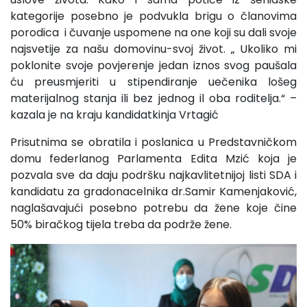
kategorije posebno je podvukla brigu o članovima
porodica i čuvanje uspomene na one koji su dali svoje
najsvetije za našu domovinu-svoj život. „ Ukoliko mi
poklonite svoje povjerenje jedan iznos svog paušala
ću preusmjeriti u stipendiranje uečenika lošeg
materijalnog stanja ili bez jednog il oba roditelja.“ –
kazala je na kraju kandidatkinja Vrtagić
Prisutnima se obratila i poslanica u Predstavničkom
domu federlanog Parlamenta Edita Mzić koja je
pozvala sve da daju podršku najkavlitetnijoj listi SDA i
kandidatu za gradonacelnika dr.Samir Kamenjaković,
naglašavajući posebno potrebu da žene koje čine
50% biračkog tijela treba da podrže žene.