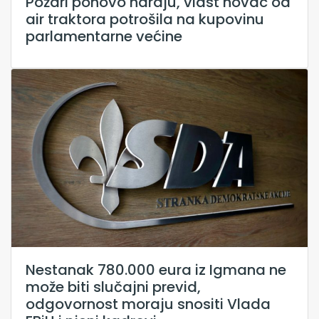
Požari ponovo haraju, vlast novac od
air traktora potrošila na kupovinu
parlamentarne većine
Nestanak 780.000 eura iz Igmana ne
može biti slučajni previd,
odgovornost moraju snositi Vlada