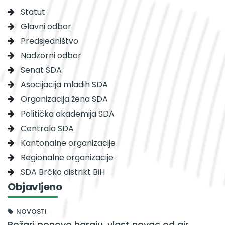
Statut
Glavni odbor
Predsjedništvo
Nadzorni odbor
Senat SDA
Asocijacija mladih SDA
Organizacija žena SDA
Politička akademija SDA
Centrala SDA
Kantonalne organizacije
Regionalne organizacije
SDA Brčko distrikt BiH
Objavljeno
NOVOSTI
Požari ponovo haraju, vlast novac od air