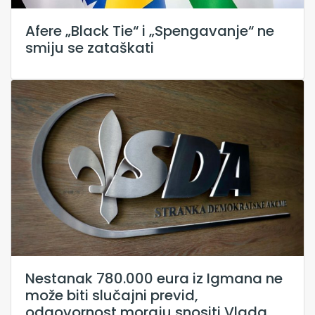
Afere „Black Tie“ i „Spengavanje“ ne
smiju se zataškati
Nestanak 780.000 eura iz Igmana ne
može biti slučajni previd,
odgovornost moraju snositi Vlada