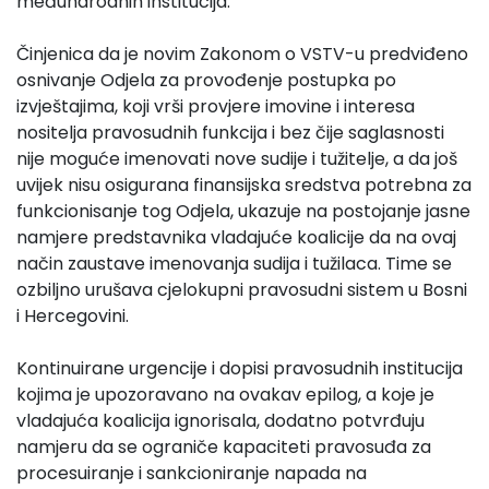
međunarodnih institucija.
Činjenica da je novim Zakonom o VSTV-u predviđeno
osnivanje Odjela za provođenje postupka po
izvještajima, koji vrši provjere imovine i interesa
nositelja pravosudnih funkcija i bez čije saglasnosti
nije moguće imenovati nove sudije i tužitelje, a da još
uvijek nisu osigurana finansijska sredstva potrebna za
funkcionisanje tog Odjela, ukazuje na postojanje jasne
namjere predstavnika vladajuće koalicije da na ovaj
način zaustave imenovanja sudija i tužilaca. Time se
ozbiljno urušava cjelokupni pravosudni sistem u Bosni
i Hercegovini.
Kontinuirane urgencije i dopisi pravosudnih institucija
kojima je upozoravano na ovakav epilog, a koje je
vladajuća koalicija ignorisala, dodatno potvrđuju
namjeru da se ograniče kapaciteti pravosuđa za
procesuiranje i sankcioniranje napada na