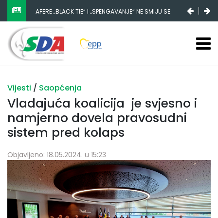
AFERE „BLACK TIE“ I „SPENGAVANJE“ NE SMIJU SE
ZATAŠKATI
Vijesti
/
Saopćenja
Vladajuća koalicija je svjesno i
namjerno dovela pravosudni
sistem pred kolaps
Objavljeno: 18.05.2024. u 15:23