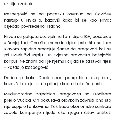
ozbiljno zabole.
Izetbegović se na početku osvrnuo na Čovićev
nastup u NSRS-a, kazavši kako bi se kao Hrvat
osjećao povrijeđeno i izdano.
Hrvati su golgotu doživjeli na tom dijelu BiH, posebice
u Banjoj Luci. Ono što mene intrigira jeste što sa tom
izjavom rapidno smanjuje šanse da pregovori koji su
još uvijek živi uspiju. On svjesno provocira bošnjački
korpus. Ne znam da li je njemu i cilj da se ta stvar riješi
– kazao je Izetbegović.
Dodao je kako Dodik neće pobijediti u ovoj bitci,
kazavši kako je samo pitanje kada i kako će pasti.
Međunarodna zajednica pregovara sa Dodikom
preko Vučića. On pokušava olovkom završiti ono što
nije uspjelo tenkovima. Tek kada ekonomske sankcije
zabole kompanije i ljude oko njega i čitav entitet,