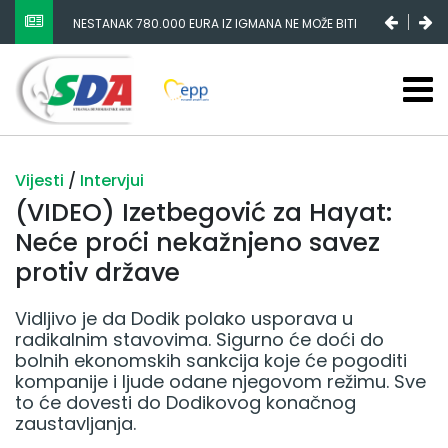
POŽARI PONOVO HARAJU, VLAST NOVAC OD AIR
TRAKTORA POTROŠILA NA KUPOVINU PARLAMENTARNE
VEĆINE
Vijesti
/
Intervjui
(VIDEO) Izetbegović za Hayat:
Neće proći nekažnjeno savez
protiv države
Vidljivo je da Dodik polako usporava u
radikalnim stavovima. Sigurno će doći do
bolnih ekonomskih sankcija koje će pogoditi
kompanije i ljude odane njegovom režimu. Sve
to će dovesti do Dodikovog konačnog
zaustavljanja.