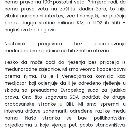
nema pravo na 100-postotni veto. Primjera radi, da
nema pravo veta na zaštitu kladioničara, to nije
vitalni nacionalni intertes, već finansijski, ne plaćaju
porez, duguju stotine miliona KM, a HDZ ih štiti –
naglašava Izetbegović.
Nastavak pregovora bez posredovanja
međunarodne zajednice će biti znatno otežan.
Teško da može doći do rješenja bez prijatelja iz
međunarodne zajednice. Mi smo veoma kooperativni
prema njima. Tu je i Venecijanska komisija kao
medijator koji ocjenjuje da li je određeno rješenje u
skladu sa presudama Evropskog suda za ljudska
prava. Ono što zagovara SDA podržat će druge
probosanske stranke u BiH. Mi smo spremni u
interesu države zanemariti određene razlike među
nama. Naša stranka se bavi politikantskim
prijedlozima u koje vjeruje pet posto stanovništva.