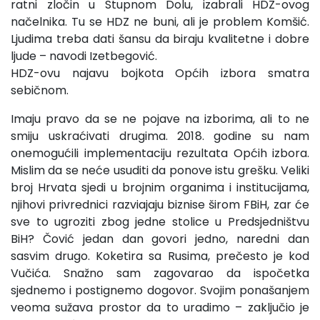
ratni zločin u Stupnom Dolu, izabrali HDZ-ovog
načelnika. Tu se HDZ ne buni, ali je problem Komšić.
Ljudima treba dati šansu da biraju kvalitetne i dobre
ljude – navodi Izetbegović.
HDZ-ovu najavu bojkota Općih izbora smatra
sebičnom.
Imaju pravo da se ne pojave na izborima, ali to ne
smiju uskraćivati drugima. 2018. godine su nam
onemogućili implementaciju rezultata Općih izbora.
Mislim da se neće usuditi da ponove istu grešku. Veliki
broj Hrvata sjedi u brojnim organima i institucijama,
njihovi privrednici razviajaju biznise širom FBiH, zar će
sve to ugroziti zbog jedne stolice u Predsjedništvu
BiH? Čović jedan dan govori jedno, naredni dan
sasvim drugo. Koketira sa Rusima, prečesto je kod
Vučića. Snažno sam zagovarao da ispočetka
sjednemo i postignemo dogovor. Svojim ponašanjem
veoma sužava prostor da to uradimo – zaključio je