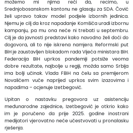
možemo mi njima reći da, recimo, u
Srednjobosanskom kantonu ne glasaju za SDA. Čović
želi upravo takav model podjele izbornih jedinica.
Njemu je cilj da kroz napadanje Komšića uradi izbornu
kampanju, pa mu ona neće ni trebati u septembru.
Cilj je da javnosti predstavi kako navodno želi doći do
dogovora, ali to nije iskrena namjera. Reformski put
BiH je zaustavljen blokadom rada Vijeća ministara BiH.
Federacija BiH uprkos pandemiji potsiže veoma
dobre rezultate, najbolje u regiji, možda samo Srbija
ima bolji učinak. Vlada FBiH na čelu sa premijerom
Novalićem vuče naprijed uprkos svim izazovima i
napadima – ocjenuje Izetbegović.
Upitan o nastavku pregovora uz asistenciju
međunarodne zajednice, Izetbegović je otkrio kako
im je poručeno da prije 2025. godine inostrani
medijatori vjerovatno neće učestvovati u pronalasku
rješenja.