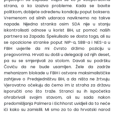
strana, a ko izaziva probleme. Kada se bavite
politkom, dobijete određenu kondiciju poput boksera.
Vremenom od silnih udaraca naviknemo na takve
napade. Nijedna stranka osim SDA nije u stanju
iskontrolisati odnose u korist BiH, uz pomoć naših
partnera sa Zapada. Špekulisalo se dosta toga, ali su
se opozicione stranke poput NIP-a, SBB-a i NES-a u
FBiH uvjerile da mi čvrsto držimo poziciju u
pregovorima. Hrvati su došli u delegaciji od njih deset,
pa su se smjenjivali za stolom. Davali su podršku
Čoviću da ne bude usamljen. Žele da zadrže
mehanizam blokade u FBiH i ostvare maksimalističke
zahtjeve o Predsjedništvu BiH, a da ništa ne žrtvuju.
Vjerovatno očekuju da ćemo im iz straha za državu
isporučiti ono što traže. Stranci su ih ispočetka
ohrabrivali svojim stavom, ali su sada nakon
predomišljanja Palmera i Eichhorst uvidjeli da to neće
ići kako su zamislili. Mi smo za to da hrvatski narod