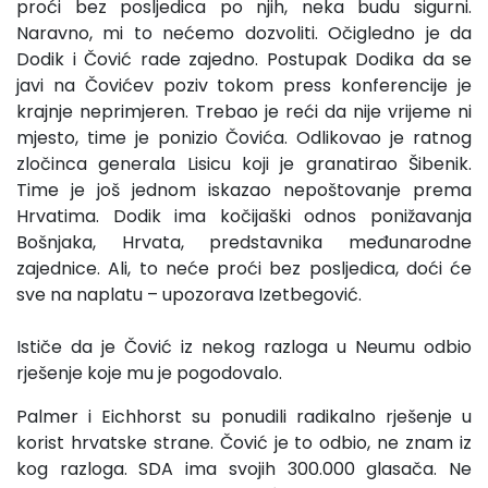
proći bez posljedica po njih, neka budu sigurni.
Naravno, mi to nećemo dozvoliti. Očigledno je da
Dodik i Čović rade zajedno. Postupak Dodika da se
javi na Čovićev poziv tokom press konferencije je
krajnje neprimjeren. Trebao je reći da nije vrijeme ni
mjesto, time je ponizio Čovića. Odlikovao je ratnog
zločinca generala Lisicu koji je granatirao Šibenik.
Time je još jednom iskazao nepoštovanje prema
Hrvatima. Dodik ima kočijaški odnos ponižavanja
Bošnjaka, Hrvata, predstavnika međunarodne
zajednice. Ali, to neće proći bez posljedica, doći će
sve na naplatu – upozorava Izetbegović.
Ističe da je Čović iz nekog razloga u Neumu odbio
rješenje koje mu je pogodovalo.
Palmer i Eichhorst su ponudili radikalno rješenje u
korist hrvatske strane. Čović je to odbio, ne znam iz
kog razloga. SDA ima svojih 300.000 glasača. Ne