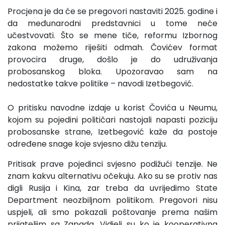
Procjena je da će se pregovori nastaviti 2025. godine i
da međunarodni predstavnici u tome neće
učestvovati. Što se mene tiče, reformu Izbornog
zakona možemo riješiti odmah. Čovićev format
provocira druge, došlo je do udruživanja
probosanskog bloka. Upozoravao sam na
nedostatke takve politike – navodi Izetbegović.
O pritisku navodne izdaje u korist Čovića u Neumu,
kojom su pojedini političari nastojali napasti poziciju
probosanske strane, Izetbegović kaže da postoje
određene snage koje svjesno dižu tenziju.
Pritisak prave pojedinci svjesno podižući tenzije. Ne
znam kakvu alternativu očekuju. Ako su se protiv nas
digli Rusija i Kina, zar treba da uvrijedimo State
Department neozbiljnom politikom. Pregovori nisu
uspjeli, ali smo pokazali poštovanje prema našim
prijateljim sa Zapada. Vidjeli su ko je kooperativna