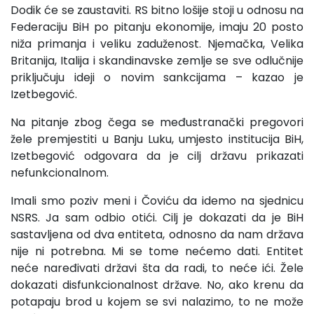
Dodik će se zaustaviti. RS bitno lošije stoji u odnosu na
Federaciju BiH po pitanju ekonomije, imaju 20 posto
niža primanja i veliku zaduženost. Njemačka, Velika
Britanija, Italija i skandinavske zemlje se sve odlučnije
priključuju ideji o novim sankcijama – kazao je
Izetbegović.
Na pitanje zbog čega se međustranački pregovori
žele premjestiti u Banju Luku, umjesto institucija BiH,
Izetbegović odgovara da je cilj državu prikazati
nefunkcionalnom.
Imali smo poziv meni i Čoviću da idemo na sjednicu
NSRS. Ja sam odbio otići. Cilj je dokazati da je BiH
sastavljena od dva entiteta, odnosno da nam država
nije ni potrebna. Mi se tome nećemo dati. Entitet
neće naređivati državi šta da radi, to neće ići. Žele
dokazati disfunkcionalnost države. No, ako krenu da
potapaju brod u kojem se svi nalazimo, to ne može