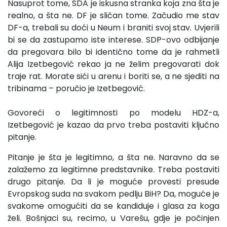
Nasuprot tome, SDA je iskusna stranka koja zna šta je
realno, a šta ne. DF je sličan tome. Začudio me stav
DF-a, trebali su doći u Neum i braniti svoj stav. Uvjerili
bi se da zastupamo iste interese. SDP-ovo odbijanje
da pregovara bilo bi identično tome da je rahmetli
Alija Izetbegović rekao ja ne želim pregovarati dok
traje rat. Morate sići u arenu i boriti se, a ne sjediti na
tribinama – poručio je Izetbegović.
Govoreći o legitimnosti po modelu HDZ-a,
Izetbegović je kazao da prvo treba postaviti ključno
pitanje.
Pitanje je šta je legitimno, a šta ne. Naravno da se
zalažemo za legitimne predstavnike. Treba postaviti
drugo pitanje. Da li je moguće provesti presude
Evropskog suda na svakom pedlju BiH? Da, moguće je
svakome omogućiti da se kandiduje i glasa za koga
želi. Bošnjaci su, recimo, u Varešu, gdje je počinjen