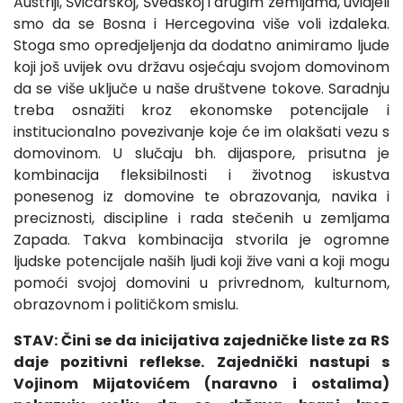
Austriji, Švicarskoj, Švedskoj i drugim zemljama, uvidjeli
smo da se Bosna i Hercegovina više voli izdaleka.
Stoga smo opredjeljenja da dodatno animiramo ljude
koji još uvijek ovu državu osjećaju svojom domovinom
da se više uključe u naše društvene tokove. Saradnju
treba osnažiti kroz ekonomske potencijale i
institucionalno povezivanje koje će im olakšati vezu s
domovinom. U slučaju bh. dijaspore, prisutna je
kombinacija fleksibilnosti i životnog iskustva
ponesenog iz domovine te obrazovanja, navika i
preciznosti, discipline i rada stečenih u zemljama
Zapada. Takva kombinacija stvorila je ogromne
ljudske potencijale naših ljudi koji žive vani a koji mogu
pomoći svojoj domovini u privrednom, kulturnom,
obrazovnom i političkom smislu.
STAV: Čini se da inicijativa zajedničke liste za RS
daje pozitivni reflekse. Zajednički nastupi s
Vojinom Mijatovićem (naravno i ostalima)