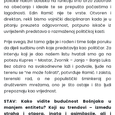
politike nakon dolaska na funkciju vrlo brzo zaboravi
na obećanja i ideale te se prepušta počastima i
lagodnosti. Edin Ramić nije te vrste. Otvoren i
direktan, rekli bismo vojnički disciplinaran kada je u
pitanju preuzeta odgovornost, potpuno iskače iz
uvriježenih predstava o razmaženoj političkoj kasti.
Prije svega, živi tamo gdje je i rođen i time šalje poruku
da dijeli sudbinu onih koje predstavlja kao političar. Za
intervju koji je dao našem listu hvatali smo ga na
potezu Kupres – Mostar, Zvornik – Janja – Banja Luka.
Bez obzira na svakodnevne laži i podvale, ljude na
terenu se “ne može folirati”, potvrđuje Ramić. I zaista,
terenski rad, a ne populistički šminkeraj po
društvenim mrežama, ono je što ostaje i što ljudi
prepoznaju kao vrijednost.
STAV: Kako vidite budućnost Bošnjaka u
manjem entitetu? Koji su trendovi – između
straha i otpora, inata i asimilacije, ali i