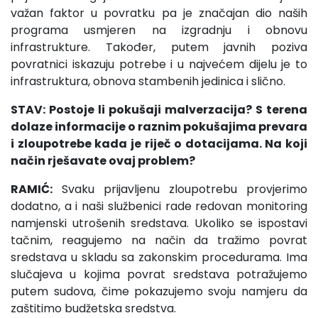
važan faktor u povratku pa je značajan dio naših
programa usmjeren na izgradnju i obnovu
infrastrukture. Također, putem javnih poziva
povratnici iskazuju potrebe i u najvećem dijelu je to
infrastruktura, obnova stambenih jedinica i slično.
STAV: Postoje li pokušaji malverzacija? S terena
dolaze informacije o raznim pokušajima prevara
i zloupotrebe kada je riječ o dotacijama. Na koji
način rješavate ovaj problem?
RAMIĆ:
Svaku prijavljenu zloupotrebu provjerimo
dodatno, a i naši službenici rade redovan monitoring
namjenski utrošenih sredstava. Ukoliko se ispostavi
tačnim, reagujemo na način da tražimo povrat
sredstava u skladu sa zakonskim procedurama. Ima
slučajeva u kojima povrat sredstava potražujemo
putem sudova, čime pokazujemo svoju namjeru da
zaštitimo budžetska sredstva.