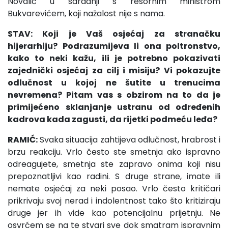
Novalić u saradnji s resornim ministrom
Bukvarevićem, koji nažalost nije s nama.
STAV: Koji je Vaš osjećaj za stranačku
hijerarhiju? Podrazumijeva li ona poltronstvo,
kako to neki kažu, ili je potrebno pokazivati
zajednički osjećaj za cilj i misiju? Vi pokazujte
odlučnost u kojoj ne šutite u trenucima
nevremena? Pitam vas s obzirom na to da je
primijećeno sklanjanje ustranu od određenih
kadrova kada zagusti, da rijetki podmeću leđa?
RAMIĆ:
Svaka situacija zahtijeva odlučnost, hrabrost i
brzu reakciju. Vrlo često ste smetnja ako ispravno
odreagujete, smetnja ste zapravo onima koji nisu
prepoznatljivi kao radini. S druge strane, imate ili
nemate osjećaj za neki posao. Vrlo često kritičari
prikrivaju svoj nerad i indolentnost tako što kritiziraju
druge jer ih vide kao potencijalnu prijetnju. Ne
osvrćem se na te stvari sve dok smatram ispravnim