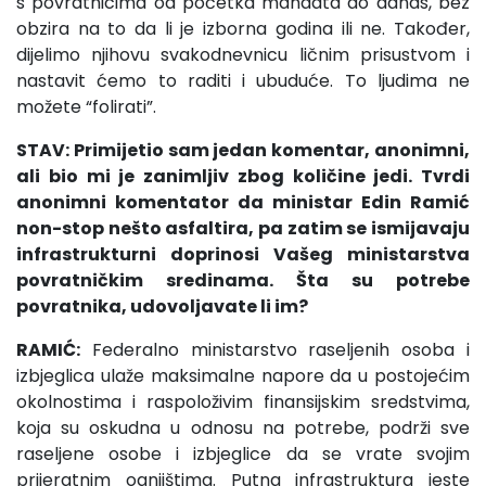
s povratnicima od početka mandata do danas, bez
obzira na to da li je izborna godina ili ne. Također,
dijelimo njihovu svakodnevnicu ličnim prisustvom i
nastavit ćemo to raditi i ubuduće. To ljudima ne
možete “folirati”.
STAV: Primijetio sam jedan komentar, anonimni,
ali bio mi je zanimljiv zbog količine jedi. Tvrdi
anonimni komentator da ministar Edin Ramić
non-stop nešto asfaltira, pa zatim se ismijavaju
infrastrukturni doprinosi Vašeg ministarstva
povratničkim sredinama. Šta su potrebe
povratnika, udovoljavate li im?
RAMIĆ:
Federalno ministarstvo raseljenih osoba i
izbjeglica ulaže maksimalne napore da u postojećim
okolnostima i raspoloživim finansijskim sredstvima,
koja su oskudna u odnosu na potrebe, podrži sve
raseljene osobe i izbjeglice da se vrate svojim
prijeratnim ognjištima. Putna infrastruktura jeste