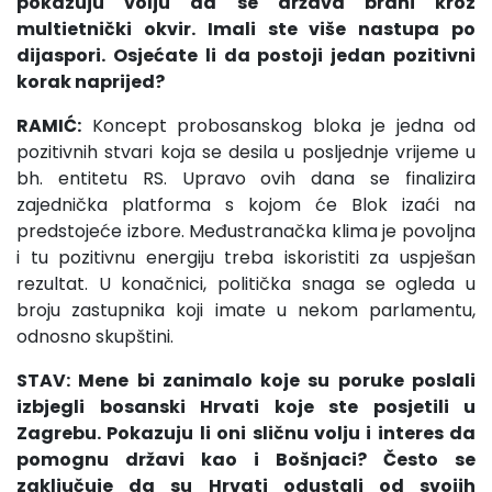
pokazuju volju da se država brani kroz
multietnički okvir. Imali ste više nastupa po
dijaspori. Osjećate li da postoji jedan pozitivni
korak naprijed?
RAMIĆ:
Koncept probosanskog bloka je jedna od
pozitivnih stvari koja se desila u posljednje vrijeme u
bh. entitetu RS. Upravo ovih dana se finalizira
zajednička platforma s kojom će Blok izaći na
predstojeće izbore. Međustranačka klima je povoljna
i tu pozitivnu energiju treba iskoristiti za uspješan
rezultat. U konačnici, politička snaga se ogleda u
broju zastupnika koji imate u nekom parlamentu,
odnosno skupštini.
STAV: Mene bi zanimalo koje su poruke poslali
izbjegli bosanski Hrvati koje ste posjetili u
Zagrebu. Pokazuju li oni sličnu volju i interes da
pomognu državi kao i Bošnjaci? Često se
zaključuje da su Hrvati odustali od svojih