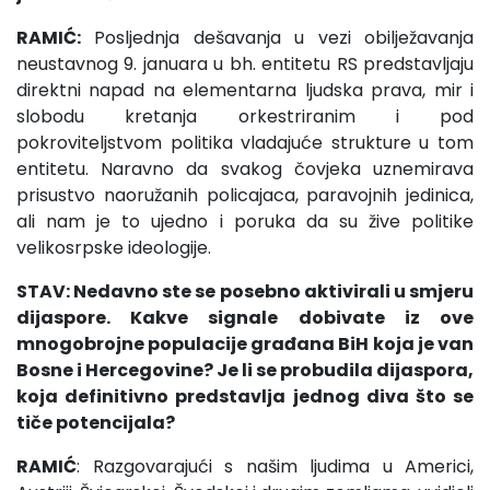
RAMIĆ:
Posljednja dešavanja u vezi obilježavanja
neustavnog 9. januara u bh. entitetu RS predstavljaju
direktni napad na elementarna ljudska prava, mir i
slobodu kretanja orkestriranim i pod
pokroviteljstvom politika vladajuće strukture u tom
entitetu. Naravno da svakog čovjeka uznemirava
prisustvo naoružanih policajaca, paravojnih jedinica,
ali nam je to ujedno i poruka da su žive politike
velikosrpske ideologije.
STAV: Nedavno ste se posebno aktivirali u smjeru
dijaspore. Kakve signale dobivate iz ove
mnogobrojne populacije građana BiH koja je van
Bosne i Hercegovine? Je li se probudila dijaspora,
koja definitivno predstavlja jednog diva što se
tiče potencijala?
RAMIĆ
: Razgovarajući s našim ljudima u Americi,