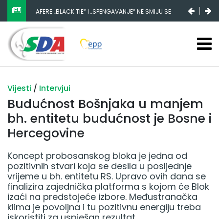
NESTANAK 780.000 EURA IZ IGMANA NE MOŽE BITI
SLUČAJNI PREVID, ODGOVORNOST MORAJU SNOSITI
VLADA FBIH I NJENI KADROVI
Vijesti
/
Intervjui
Budućnost Bošnjaka u manjem
bh. entitetu budućnost je Bosne i
Hercegovine
Koncept probosanskog bloka je jedna od
pozitivnih stvari koja se desila u posljednje
vrijeme u bh. entitetu RS. Upravo ovih dana se
finalizira zajednička platforma s kojom će Blok
izaći na predstojeće izbore. Međustranačka
klima je povoljna i tu pozitivnu energiju treba
iskoristiti za uspješan rezultat.