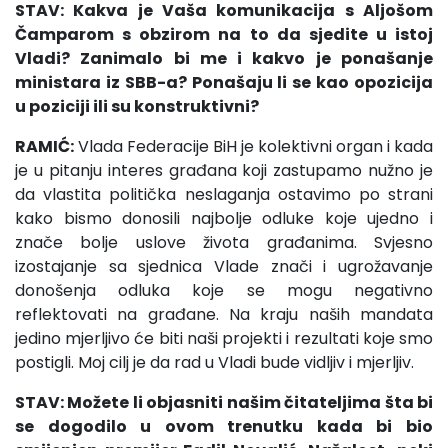
STAV: Kakva je Vaša komunikacija s Aljošom
Čamparom s obzirom na to da sjedite u istoj
Vladi? Zanimalo bi me i kakvo je ponašanje
ministara iz SBB-a? Ponašaju li se kao opozicija
u poziciji ili su konstruktivni?
RAMIĆ:
Vlada Federacije BiH je kolektivni organ i kada
je u pitanju interes građana koji zastupamo nužno je
da vlastita politička neslaganja ostavimo po strani
kako bismo donosili najbolje odluke koje ujedno i
znače bolje uslove života građanima. Svjesno
izostajanje sa sjednica Vlade znači i ugrožavanje
donošenja odluka koje se mogu negativno
reflektovati na građane. Na kraju naših mandata
jedino mjerljivo će biti naši projekti i rezultati koje smo
postigli. Moj cilj je da rad u Vladi bude vidljiv i mjerljiv.
STAV: Možete li objasniti našim čitateljima šta bi
se dogodilo u ovom trenutku kada bi bio