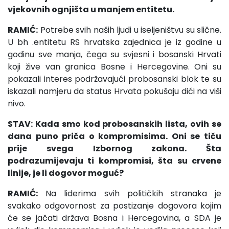
vjekovnih ognjišta u manjem entitetu.
RAMIĆ:
Potrebe svih naših ljudi u iseljeništvu su slične.
U bh .entitetu RS hrvatska zajednica je iz godine u
godinu sve manja, čega su svjesni i bosanski Hrvati
koji žive van granica Bosne i Hercegovine. Oni su
pokazali interes podržavajući probosanski blok te su
iskazali namjeru da status Hrvata pokušaju dići na viši
nivo.
STAV: Kada smo kod probosanskih lista, ovih se
dana puno priča o kompromisima. Oni se tiču
prije svega Izbornog zakona. Šta
podrazumijevaju ti kompromisi, šta su crvene
linije, je li dogovor moguć?
RAMIĆ:
Na liderima svih političkih stranaka je
svakako odgovornost za postizanje dogovora kojim
će se jačati država Bosna i Hercegovina, a SDA je