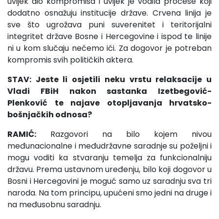
uvijek dio kompromisa i uvijek je vodila procese koji
dodatno osnažuju institucije države. Crvena linija je
sve što ugrožava puni suverenitet i teritorijalni
integritet države Bosne i Hercegovine i ispod te linije
ni u kom slučaju nećemo ići. Za dogovor je potreban
kompromis svih političkih aktera.
STAV: Jeste li osjetili neku vrstu relaksacije u
Vladi FBiH nakon sastanka Izetbegović-
Plenković te najave otopljavanja hrvatsko-
bošnjačkih odnosa?
RAMIĆ:
Razgovori na bilo kojem nivou
međunacionalne i međudržavne saradnje su poželjni i
mogu voditi ka stvaranju temelja za funkcionalniju
državu. Prema ustavnom uređenju, bilo koji dogovor u
Bosni i Hercegovini je moguć samo uz saradnju sva tri
naroda. Na tom principu, upućeni smo jedni na druge i
na međusobnu saradnju.