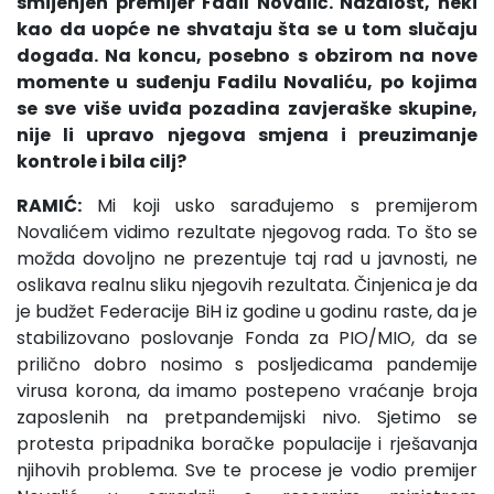
smijenjen premijer Fadil Novalić. Nažalost, neki
kao da uopće ne shvataju šta se u tom slučaju
događa. Na koncu, posebno s obzirom na nove
momente u suđenju Fadilu Novaliću, po kojima
se sve više uviđa pozadina zavjeraške skupine,
nije li upravo njegova smjena i preuzimanje
kontrole i bila cilj?
RAMIĆ:
Mi koji usko sarađujemo s premijerom
Novalićem vidimo rezultate njegovog rada. To što se
možda dovoljno ne prezentuje taj rad u javnosti, ne
oslikava realnu sliku njegovih rezultata. Činjenica je da
je budžet Federacije BiH iz godine u godinu raste, da je
stabilizovano poslovanje Fonda za PIO/MIO, da se
prilično dobro nosimo s posljedicama pandemije
virusa korona, da imamo postepeno vraćanje broja
zaposlenih na pretpandemijski nivo. Sjetimo se
protesta pripadnika boračke populacije i rješavanja
njihovih problema. Sve te procese je vodio premijer