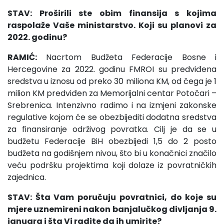
STAV: Proširili ste obim finansija s kojima
raspolaže Vaše ministarstvo. Koji su planovi za
2022. godinu?
RAMIĆ:
Nacrtom Budžeta Federacije Bosne i
Hercegovine za 2022. godinu FMROI su predviđena
sredstva u iznosu od preko 30 miliona KM, od čega je 1
milion KM predviđen za Memorijalni centar Potočari –
Srebrenica. Intenzivno radimo i na izmjeni zakonske
regulative kojom će se obezbijediti dodatna sredstva
za finansiranje održivog povratka. Cilj je da se u
budžetu Federacije BiH obezbijedi 1,5 do 2 posto
budžeta na godišnjem nivou, što bi u konačnici značilo
veću podršku projektima koji dolaze iz povratničkih
zajednica.
STAV: Šta Vam poručuju povratnici, do koje su
mjere uznemireni nakon banjalučkog divljanja 9.
januara i šta Vi radite da ih umirite?