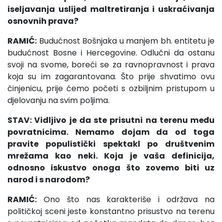
iseljavanja uslijed maltretiranja i uskraćivanja
osnovnih prava?
RAMIĆ:
Budućnost Bošnjaka u manjem bh. entitetu je
budućnost Bosne i Hercegovine. Odlučni da ostanu
svoji na svome, boreći se za ravnopravnost i prava
koja su im zagarantovana. Što prije shvatimo ovu
činjenicu, prije ćemo početi s ozbiljnim pristupom u
djelovanju na svim poljima.
STAV: Vidljivo je da ste prisutni na terenu među
povratnicima. Nemamo dojam da od toga
pravite populistički spektakl po društvenim
mrežama kao neki. Koja je vaša definicija,
odnosno iskustvo onoga što zovemo biti uz
narod i s narodom?
RAMIĆ:
Ono što nas karakteriše i održava na
političkoj sceni jeste konstantno prisustvo na terenu