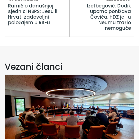
Ramić o današnjoj
Izetbegović: Dodik
sjednici NSRS: Jesu li
uporno ponižava
Hrvati zadovoljni
Čovića, HDZ je i u
položajem u RS-u
Neumu tražio
nemoguće
Vezani članci