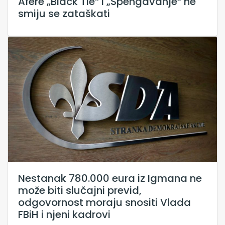
Afere „Black Tie“ i „Spengavanje“ ne
smiju se zataškati
Nestanak 780.000 eura iz Igmana ne
može biti slučajni previd,
odgovornost moraju snositi Vlada
FBiH i njeni kadrovi