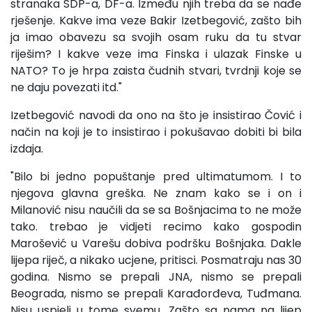
stranaka SDP-a, DF-a. Između njih treba da se nađe
rješenje. Kakve ima veze Bakir Izetbegović, zašto bih
ja imao obavezu sa svojih osam ruku da tu stvar
riješim? I kakve veze ima Finska i ulazak Finske u
NATO? To je hrpa zaista čudnih stvari, tvrdnji koje se
ne daju povezati itd."
Izetbegović navodi da ono na što je insistirao Čović i
način na koji je to insistirao i pokušavao dobiti bi bila
izdaja.
"Bilo bi jedno popuštanje pred ultimatumom. I to
njegova glavna greška. Ne znam kako se i on i
Milanović nisu naučili da se sa Bošnjacima to ne može
tako. trebao je vidjeti recimo kako gospodin
Marošević u Varešu dobiva podršku Bošnjaka. Dakle
lijepa riječ, a nikako ucjene, pritisci. Posmatraju nas 30
godina. Nismo se prepali JNA, nismo se prepali
Beograda, nismo se prepali Karađorđeva, Tuđmana.
Nisu uspjeli u tome svemu. Zašto sa nama na lijep