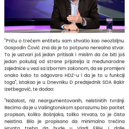
"Priču o trećem entitetu sam shvatio kao neozbiljnu.
Gospodin Čović zna da je to potpuno nerealna stvar.
To je ustvari još jedan pritisak i mislim da će biti još
jedan pokušaj od strane prijatelja iz međunarodne
zajednice u vezi sa izbornim zakonom, da se promijeni
onako kako to odgovara HDZ-u i da je to u funkciji
toga", istakao je u Dnevniku D predsjednik SDA Bakir
Izetbegović, te dodao:
"Nažalost, niz neargumentovanih, neistinitih tvrdnji.
Recimo da je u Vašingtonskom sporazumu bio paritet
propisan, koliko Bošnjaka, toliko Hrvata, to je čista
neistina. Bilo je propisano da minimalno trećina
Hrvata treba da bude u Vladi FBiH, i dalje