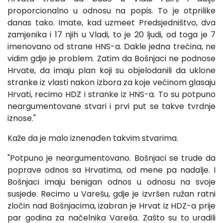
proporcionalno u odnosu na popis. To je otprilike
danas tako. Imate, kad uzmeet Predsjedništvo, dva
zamjenika i 17 njih u Vladi, to je 20 ljudi, od toga je 7
imenovano od strane HNS-a. Dakle jedna trećina, ne
vidim gdje je problem. Zatim da Bošnjaci ne podnose
Hrvate, da imaju plan koji su objelodanili da uklone
stranke iz vlasti nakon izbora za koje većinom glasaju
Hrvati, recimo HDZ i stranke iz HNS-a. To su potpuno
neargumentovane stvari i prvi put se takve tvrdnje
iznose."
Kaže da je malo iznenađen takvim stvarima.
"Potpuno je neargumentovano. Bošnjaci se trude da
poprave odnos sa Hrvatima, od mene pa nadalje. I
Bošnjaci imaju benigan odnos u odnosu na svoje
susjede. Recimo u Varešu, gdje je izvršen ružan ratni
zločin nad Bošnjacima, izabran je Hrvat iz HDZ-a prije
par godina za načelnika Vareša. Zašto su to uradili