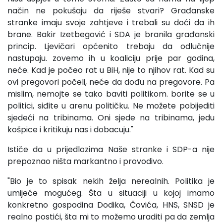
način ne pokušaju da riješe stvari? Građanske
stranke imaju svoje zahtjeve i trebali su doći da ih
brane. Bakir Izetbegović i SDA je branila građanski
princip. Ljevičari općenito trebaju da odlučnije
nastupaju. zovemo ih u koaliciju prije par godina,
neće. Kad je počeo rat u BiH, nije to njihov rat. Kad su
ovi pregovori počeli, neće da dođu na pregovore. Pa
mislim, nemojte se tako baviti politikom. borite se u
politici, siđite u arenu političku. Ne možete pobijediti
sjedeći na tribinama. Oni sjede na tribinama, jedu
košpice i kritikuju nas i dobacuju."
Ističe da u prijedlozima Naše stranke i SDP-a nije
prepoznao ništa markantno i provodivo.
"Bio je to spisak nekih želja nerealnih. Politika je
umijeće mogućeg. Šta u situaciji u kojoj imamo
konkretno gospodina Dodika, Čovića, HNS, SNSD je
realno postići, šta mi to možemo uraditi pa da zemlja