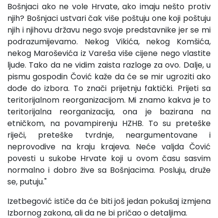
Bošnjaci ako ne vole Hrvate, ako imaju nešto protiv
njih? Bošnjaci ustvari čak više poštuju one koji poštuju
njih i njihovu državu nego svoje predstavnike jer se mi
podrazumijevamo. Nekog Vikića, nekog Komšića,
nekog Maroševića iz Vareša više cijene nego vlastite
ljude. Tako da ne vidim zaista razloge za ovo. Dalje, u
pismu gospodin Čović kaže da će se mir ugroziti ako
dođe do izbora. To znači prijetnju faktički. Prijeti sa
teritorijalnom reorganizacijom. Mi znamo kakva je to
teritorijalna reorganizacija, ona je bazirana na
etničkom, na povampirenju HZHB. To su preteške
riječi, preteške tvrdnje, neargumentovane i
neprovodive na kraju krajeva. Neće valjda Čović
povesti u sukobe Hrvate koji u ovom času sasvim
normalno i dobro žive sa Bošnjacima. Posluju, druže
se, putuju."
Izetbegović ističe da će biti još jedan pokušaj izmjena
Izbornog zakona, ali da ne bi pričao o detaljima.