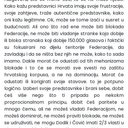
Kako kažu predstavnici Hrvata imaju svoje frustracije,
svoje zahtjeve, traže autentične predstavnike, kako
oni kažu legitimne. Ok, može se tome izaći u susret u
budućnosti. Ali ono što rad ene može biti blokada
Federacije, ne može biti vladanje stranke koja dobije
ili bloka stranaka koji dobije 150.000 glasova i faktički
su fokusirani na dijelu teritorije Federacije, da
zavladaju i da se ništa bez njih ne može, kako to sada
imamo. Dakle morat će odustati od tih mehanizama
blokade i to će se morati sve svesti na zaštitu
hrvatskog korpusa, a ne na dominaciju. Morat će
odustati ili korigirati svoje stavove. to je potpuno
logično. Izaberi svoje predstavnike i brani sebe, dobit
ćeš više nego što ti pripada po nekokm
proprocionalnom principu, dobit ćeš paritete u
mnogo čemu, ali ne možeš vladati Federacijom, ne
možeš dominirat, ne možeš praviti blokade, ne možeš
se udruživati, ne mogu Dodik i Čović imati 2/3 vlasti u