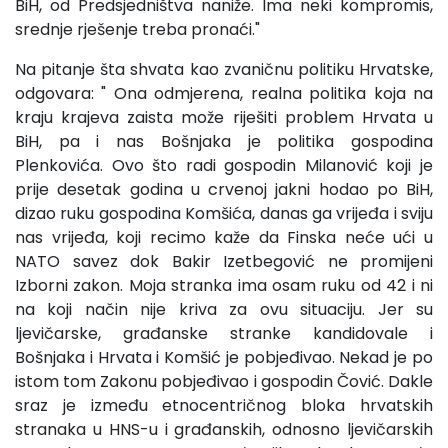
BiH, od Predsjedništva naniže. Ima neki kompromis,
srednje rješenje treba pronaći."
Na pitanje šta shvata kao zvaničnu politiku Hrvatske,
odgovara: " Ona odmjerena, realna politika koja na
kraju krajeva zaista može riješiti problem Hrvata u
BiH, pa i nas Bošnjaka je politika gospodina
Plenkovića. Ovo što radi gospodin Milanović koji je
prije desetak godina u crvenoj jakni hodao po BiH,
dizao ruku gospodina Komšića, danas ga vrijeđa i sviju
nas vrijeđa, koji recimo kaže da Finska neće ući u
NATO savez dok Bakir Izetbegović ne promijeni
Izborni zakon. Moja stranka ima osam ruku od 42 i ni
na koji način nije kriva za ovu situaciju. Jer su
ljevičarske, građanske stranke kandidovale i
Bošnjaka i Hrvata i Komšić je pobjeđivao. Nekad je po
istom tom Zakonu pobjeđivao i gospodin Čović. Dakle
sraz je između etnocentričnog bloka hrvatskih
stranaka u HNS-u i građanskih, odnosno ljevičarskih