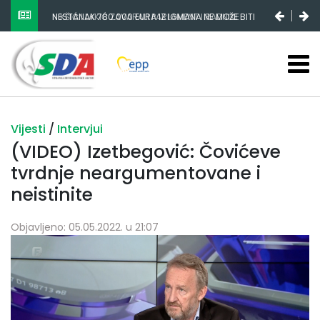
NIKŠIĆ I LAKIĆ ZAVARALI PARLAMENT I RADNIKE
ŽELJEZARE
Vijesti
/
Intervjui
(VIDEO) Izetbegović: Čovićeve
tvrdnje neargumentovane i
neistinite
Objavljeno: 05.05.2022. u 21:07