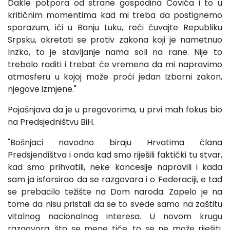
Dakle potpora od strane gospodina Čovića i to u
kritičnim momentima kad mi treba da postignemo
sporazum, ići u Banju Luku, reći čuvajte Republiku
Srpsku, okretati se protiv zakona koji je nametnuo
Inzko, to je stavljanje nama soli na rane. Nije to
trebalo raditi i trebat će vremena da mi napravimo
atmosferu u kojoj može proći jedan Izborni zakon,
njegove izmjene."
Pojašnjava da je u pregovorima, u prvi mah fokus bio
na Predsjedništvu BiH.
"Bošnjaci navodno biraju Hrvatima člana
Predsjendištva i onda kad smo riješili faktički tu stvar,
kad smo prihvatili, neke koncesije napravili i kada
sam ja isforsirao da se razgovara i o Federaciji, e tad
se prebacilo težište na Dom naroda. Zapelo je na
tome da nisu pristali da se to svede samo na zaštitu
vitalnog nacionalnog interesa. U novom krugu
razgovora, što se mene tiče, to se ne može riješiti.