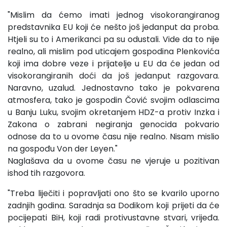
"Mislim da ćemo imati jednog visokorangiranog
predstavnika EU koji će nešto još jedanput da proba.
Htjeli su to i Amerikanci pa su odustali. Vide da to nije
realno, ali mislim pod uticajem gospodina Plenkovića
koji ima dobre veze i prijatelje u EU da će jedan od
visokorangiranih doći da još jedanput razgovara.
Naravno, uzalud. Jednostavno tako je pokvarena
atmosfera, tako je gospodin Čović svojim odlascima
u Banju Luku, svojim okretanjem HDZ-a protiv Inzka i
Zakona o zabrani negiranja genocida pokvario
odnose da to u ovome času nije realno. Nisam mislio
na gospođu Von der Leyen."
Naglašava da u ovome času ne vjeruje u pozitivan
ishod tih razgovora.
"Treba liječiti i popravljati ono što se kvarilo uporno
zadnjih godina. Saradnja sa Dodikom koji prijeti da će
pocijepati BiH, koji radi protivustavne stvari, vrijeđa.