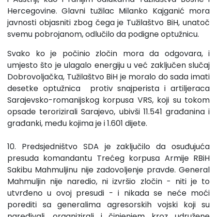
Hercegovine. Glavni tužilac Milanko Kajganić mora
javnosti objasniti zbog čega je Tužilaštvo BiH, unatoč
svemu pobrojanom, odlučilo da podigne optužnicu.
Svako ko je počinio zločin mora da odgovara, i
umjesto što je ulagalo energiju u već zaključen slučaj
Dobrovoljačka, Tužilaštvo BiH je moralo do sada imati
desetke optužnica protiv snajperista i artiljeraca
Sarajevsko-romanijskog korpusa VRS, koji su tokom
opsade terorizirali Sarajevo, ubivši 11.541 građanina i
građanki, među kojima je i 1.601 dijete.
10. Predsjedništvo SDA je zaključilo da osuđujuća
presuda komandantu Trećeg korpusa Armije RBiH
Sakibu Mahmuljinu nije zadovoljenje pravde. General
Mahmuljin nije naredio, ni izvršio zločin - niti je to
utvrđeno u ovoj presudi - i nikada se neće moći
porediti sa generalima agresorskih vojski koji su
naređivali, organizirali i činjenjem kroz udružene