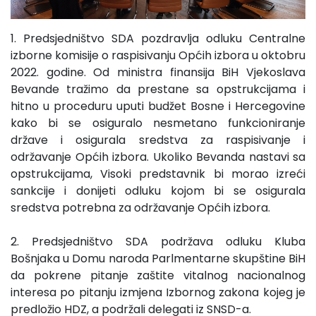
1. Predsjedništvo SDA pozdravlja odluku Centralne
izborne komisije o raspisivanju Općih izbora u oktobru
2022. godine. Od ministra finansija BiH Vjekoslava
Bevande tražimo da prestane sa opstrukcijama i
hitno u proceduru uputi budžet Bosne i Hercegovine
kako bi se osiguralo nesmetano funkcioniranje
države i osigurala sredstva za raspisivanje i
održavanje Općih izbora. Ukoliko Bevanda nastavi sa
opstrukcijama, Visoki predstavnik bi morao izreći
sankcije i donijeti odluku kojom bi se osigurala
sredstva potrebna za održavanje Općih izbora.
2. Predsjedništvo SDA podržava odluku Kluba
Bošnjaka u Domu naroda Parlmentarne skupštine BiH
da pokrene pitanje zaštite vitalnog nacionalnog
interesa po pitanju izmjena Izbornog zakona kojeg je
predložio HDZ, a podržali delegati iz SNSD-a.