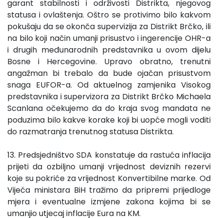
garant stabilnosti i održivosti Distrikta, njegovog
statusa i ovlaštenja. Oštro se protivimo bilo kakvom
pokušaju da se okonča supervizija za Distrikt Brčko, ili
na bilo koji način umanji prisustvo i ingerencije OHR-a
i drugih međunarodnih predstavnika u ovom dijelu
Bosne i Hercegovine. Upravo obratno, trenutni
angažman bi trebalo da bude ojačan prisustvom
snaga EUFOR-a. Od aktuelnog zamjenika Visokog
predstavnika i supervizora za Distrikt Brčko Michaela
Scanlana očekujemo da do kraja svog mandata ne
poduzima bilo kakve korake koji bi uopće mogli voditi
do razmatranja trenutnog statusa Distrikta.
13. Predsjedništvo SDA konstatuje da rastuća inflacija
prijeti da ozbiljno umanji vrijednost deviznih rezervi
koje su pokriće za vrijednost Konvertibilne marke. Od
Vijeća ministara BiH tražimo da pripremi prijedloge
mjera i eventualne izmjene zakona kojima bi se
umanjio utjecaj inflacije Eura na KM.