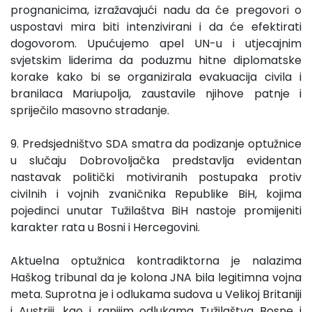
prognanicima, izražavajući nadu da će pregovori o
uspostavi mira biti intenzivirani i da će efektirati
dogovorom. Upućujemo apel UN-u i utjecajnim
svjetskim liderima da poduzmu hitne diplomatske
korake kako bi se organizirala evakuacija civila i
branilaca Mariupolja, zaustavile njihove patnje i
spriječilo masovno stradanje.
9. Predsjedništvo SDA smatra da podizanje optužnice
u slučaju Dobrovoljačka predstavlja evidentan
nastavak politički motiviranih postupaka protiv
civilnih i vojnih zvaničnika Republike BiH, kojima
pojedinci unutar Tužilaštva BiH nastoje promijeniti
karakter rata u Bosni i Hercegovini.
Aktuelna optužnica kontradiktorna je nalazima
Haškog tribunal da je kolona JNA bila legitimna vojna
meta. Suprotna je i odlukama sudova u Velikoj Britaniji
i Austriji, kao i ranijim odlukama Tužilaštva Bosne i