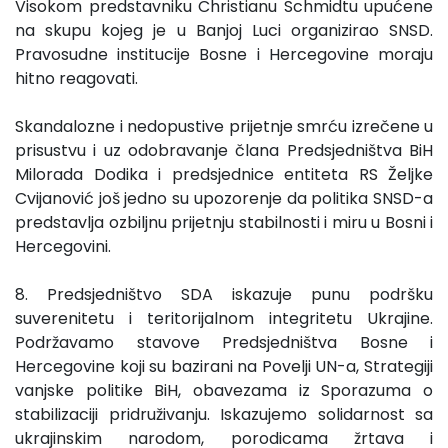
Visokom predstavniku Christianu Schmidtu upućene
na skupu kojeg je u Banjoj Luci organizirao SNSD.
Pravosudne institucije Bosne i Hercegovine moraju
hitno reagovati.
Skandalozne i nedopustive prijetnje smrću izrečene u
prisustvu i uz odobravanje člana Predsjedništva BiH
Milorada Dodika i predsjednice entiteta RS Željke
Cvijanović još jedno su upozorenje da politika SNSD-a
predstavlja ozbiljnu prijetnju stabilnosti i miru u Bosni i
Hercegovini.
8. Predsjedništvo SDA iskazuje punu podršku
suverenitetu i teritorijalnom integritetu Ukrajine.
Podržavamo stavove Predsjedništva Bosne i
Hercegovine koji su bazirani na Povelji UN-a, Strategiji
vanjske politike BiH, obavezama iz Sporazuma o
stabilizaciji pridruživanju. Iskazujemo solidarnost sa
ukrajinskim narodom, porodicama žrtava i