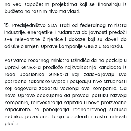
na već započetim projektima koji se finansiraju iz
budžeta na raznim nivoima vlasti.
15. Predsjedništvo SDA traži od federalnog ministra
industrije, energetike i rudarstva da javnosti predoči
sve relevantne činjenice i dokaze koji su doveli do
odluke o smjeni Uprave kompanije GINEX u Goraždu.
Pozivamo resornog ministra Džindića da na pozicije u
Upravi GINEX-a predlože najkvalitetnije kandidate iz
reda uposlenika GINEX-a koji zadovoljavaju sve
potrebne zakonske uvjete i posjeduju nivo stručnosti
koji odgovara zadatku vođenja ove kompanije. Od
nove Uprave očekujemo da provodi politiku razvoja
kompanije, reinvestiranja kapitala u nove proizvodne
kapacitete, te poboljšanja radnopravnog statusa
radnika, povećanja broja uposlenih i rasta njihovih
plaća.