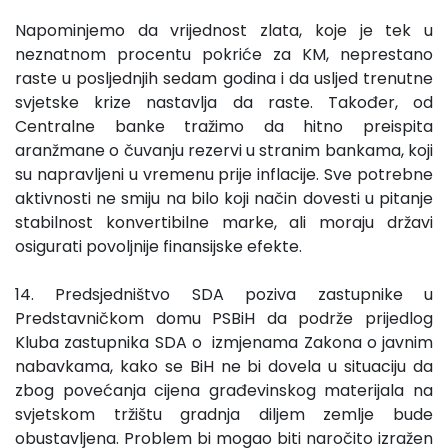
Napominjemo da vrijednost zlata, koje je tek u
neznatnom procentu pokriće za KM, neprestano
raste u posljednjih sedam godina i da usljed trenutne
svjetske krize nastavlja da raste. Također, od
Centralne banke tražimo da hitno preispita
aranžmane o čuvanju rezervi u stranim bankama, koji
su napravljeni u vremenu prije inflacije. Sve potrebne
aktivnosti ne smiju na bilo koji način dovesti u pitanje
stabilnost konvertibilne marke, ali moraju državi
osigurati povoljnije finansijske efekte.
14. Predsjedništvo SDA poziva zastupnike u
Predstavničkom domu PSBiH da podrže prijedlog
Kluba zastupnika SDA o izmjenama Zakona o javnim
nabavkama, kako se BiH ne bi dovela u situaciju da
zbog povećanja cijena građevinskog materijala na
svjetskom tržištu gradnja diljem zemlje bude
obustavljena. Problem bi mogao biti naročito izražen