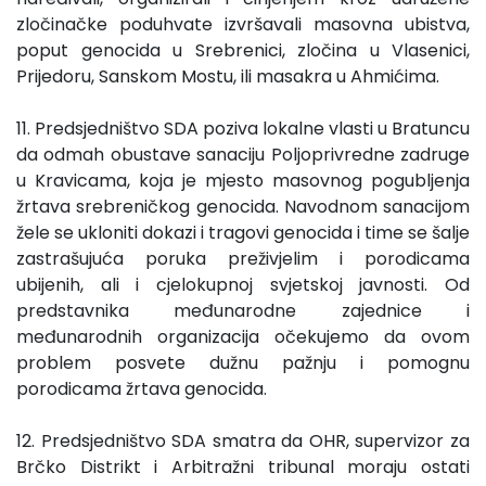
zločinačke poduhvate izvršavali masovna ubistva,
poput genocida u Srebrenici, zločina u Vlasenici,
Prijedoru, Sanskom Mostu, ili masakra u Ahmićima.
11. Predsjedništvo SDA poziva lokalne vlasti u Bratuncu
da odmah obustave sanaciju Poljoprivredne zadruge
u Kravicama, koja je mjesto masovnog pogubljenja
žrtava srebreničkog genocida. Navodnom sanacijom
žele se ukloniti dokazi i tragovi genocida i time se šalje
zastrašujuća poruka preživjelim i porodicama
ubijenih, ali i cjelokupnoj svjetskoj javnosti. Od
predstavnika međunarodne zajednice i
međunarodnih organizacija očekujemo da ovom
problem posvete dužnu pažnju i pomognu
porodicama žrtava genocida.
12. Predsjedništvo SDA smatra da OHR, supervizor za
Brčko Distrikt i Arbitražni tribunal moraju ostati