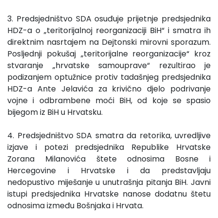
3. Predsjedništvo SDA osuđuje prijetnje predsjednika
HDZ-a o „teritorijalnoj reorganizaciji BiH“ i smatra ih
direktnim nasrtajem na Dejtonski mirovni sporazum.
Posljednji pokušaj „teritorijalne reorganizacije“ kroz
stvaranje „hrvatske samouprave“ rezultirao je
podizanjem optužnice protiv tadašnjeg predsjednika
HDZ-a Ante Jelavića za krivično djelo podrivanje
vojne i odbrambene moći BiH, od koje se spasio
bijegom iz BiH u Hrvatsku.
4. Predsjedništvo SDA smatra da retorika, uvredljive
izjave i potezi predsjednika Republike Hrvatske
Zorana Milanovića štete odnosima Bosne i
Hercegovine i Hrvatske i da predstavljaju
nedopustivo miješanje u unutrašnja pitanja BiH. Javni
istupi predsjednika Hrvatske nanose dodatnu štetu
odnosima između Bošnjaka i Hrvata.