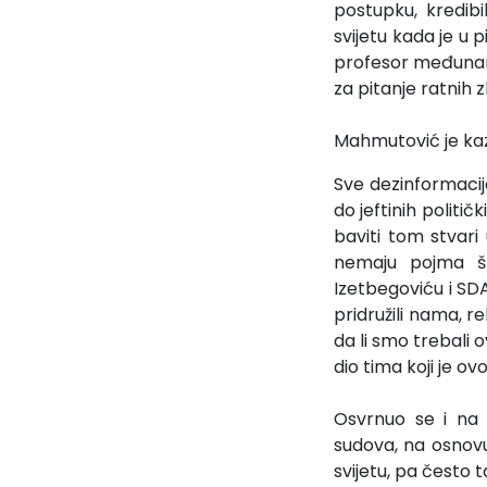
postupku, kredibi
svijetu kada je u p
profesor međunaro
za pitanje ratnih 
Mahmutović je kaza
Sve dezinformacije
do jeftinih politi
baviti tom stvari 
nemaju pojma št
Izetbegoviću i SDA
pridružili nama, r
da li smo trebali 
dio tima koji je o
Osvrnuo se i na 
sudova, na osnovu
svijetu, pa često t