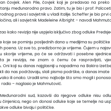
lan čovjek. Alen Pile, čovjek koji je predavao na preko
itanju međunarodno pravo. Zatim, tu je bio i prof. Palcceti iz 
dnog prava i savjetnik u vladi Italije. Scheffer je bio pr
zločina, ali i savjetnik Madeleine Albright – navodi Mahmuto
o kako revizija nije uspjela isključivo zbog odluke Predsje
 koje se pominju posljednih dana u medijima su političke n
čkih poena. Uz sve to, predizborno je vrijeme. Čujem u naj
u skorije vrijeme, pa će se održavati i posebne sjednice 
a je revizija, ne znam o čemu će raspravljati, vje
. Oni koji su danas najglasniji u napadima na Bakira Izet
ekli da nas podržavaju, slali pisma podrške, a danas imate
ovako ili onako. Uradili smo najbolje što smo mogli i pono
vo radio – naglasio je Mahmutović.
Međunarodni sud, kazavši da njegove odluke nisu odl
 činjenica, nego on donosi odluke koje se temelje na usp
akve odluke bivaju i političke.