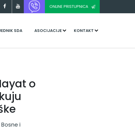
ONLINE PRISTUPNICA
JEDNIK SDA
ASOCIJACIJE
KONTAKT
Hayat o
ikuju
ške
 Bosne i