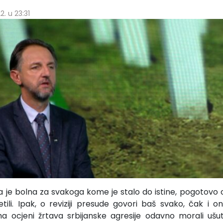
2. u 23:31
ja je bolna za svakoga kome je stalo do istine, pogotovo o
etili. Ipak, o reviziji presude govori baš svako, čak i on
 ocjeni žrtava srbijanske agresije odavno morali ušutit