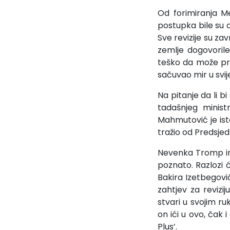
Od forimiranja M
postupka bile su dv
Sve revizije su zav
zemlje dogovoril
teško da može pro
sačuvao mir u svije
Na pitanje da li b
tadašnjeg minist
Mahmutović je ist
tražio od Predsjed
Nevenka Tromp ima 
poznato. Razlozi ć
Bakira Izetbegovi
zahtjev za revizij
stvari u svojim r
on ići u ovo, čak 
Plus’.