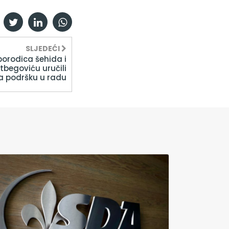
SLJEDEĆI
 porodica šehida i
tbegoviću uručili
a podršku u radu