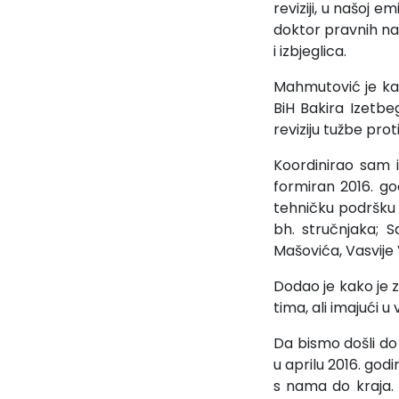
reviziji, u našoj 
doktor pravnih nau
i izbjeglica.
Mahmutović je ka
BiH Bakira Izetb
reviziju tužbe proti
Koordinirao sam 
formiran 2016. god
tehničku podršku n
bh. stručnjaka; 
Mašovića, Vasvije
Dodao je kako je 
tima, ali imajući u
Da bismo došli do 
u aprilu 2016. god
s nama do kraja. 