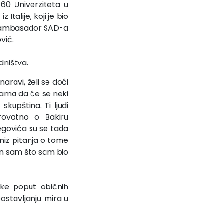
 60 Univerziteta u
Italije, koji je bio
vi ambasador SAD-a
vić.
dništva.
aravi, želi se doći
avama da će se neki
skupština. Ti ljudi
rovatno o Bakiru
begovića su se tada
 niz pitanja o tome
san sam što sam bio
uke poput običnih
ostavljanju mira u