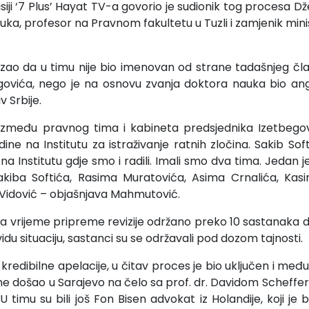
emisiji ‘7 Plus’ Hayat TV-a govorio je sudionik tog procesa
ka, profesor na Pravnom fakultetu u Tuzli i zamjenik mini
zao da u timu nije bio imenovan od strane tadašnjeg čla
egovića, nego je na osnovu zvanja doktora nauka bio an
v Srbije.
između pravnog tima i kabineta predsjednika Izetbegovi
ine na Institutu za istraživanje ratnih zločina. Sakib Sof
a Institutu gdje smo i radili. Imali smo dva tima. Jedan j
Sakiba Softića, Rasima Muratovića, Asima Crnalića, Ka
 Vidović – objašnjava Mahmutović.
za vrijeme pripreme revizije održano preko 10 sastanak
 vidu situaciju, sastanci su se održavali pod dozom tajnosti.
kredibilne apelacije, u čitav proces je bio uključen i međun
ine došao u Sarajevo na čelo sa prof. dr. Davidom Scheffero
U timu su bili još Fon Bisen advokat iz Holandije, koji je