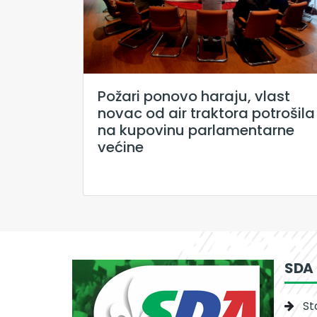
Požari ponovo haraju, vlast
novac od air traktora potrošila
na kupovinu parlamentarne
većine
SDA
St