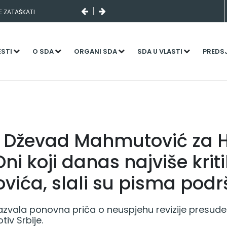
SE ZATAŠKATI
I SLUČAJNI PREVID,
NJENI KADROVI
ESTI
O SDA
ORGANI SDA
SDA U VLASTI
PREDS
 Dževad Mahmutović za 
: Oni koji danas najviše krit
ovića, slali su pisma podr
izazvala ponovna priča o neuspjehu revizije presude
iv Srbije.