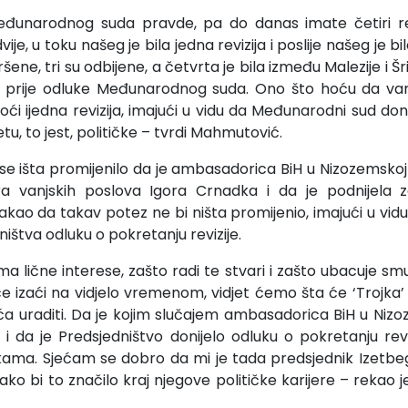
eđunarodnog suda pravde, pa do danas imate četiri revi
ije, u toku našeg je bila jedna revizija i poslije našeg je bi
ršene, tri su odbijene, a četvrta je bila između Malezije i Šri
e prije odluke Međunarodnog suda. Ono što hoću da v
ći ijedna revizija, imajući u vidu da Međunarodni sud don
tu, to jest, političke – tvrdi Mahmutović.
i se išta promijenilo da je ambasadorica BiH u Nizozemsko
ra vanjskih poslova Igora Crnadka i da je podnijela zah
akao da takav potez ne bi ništa promijenio, imajući u vid
ništva odluku o pokretanju revizije.
lične interese, zašto radi te stvari i zašto ubacuje smutn
e izaći na vidjelo vremenom, vidjet ćemo šta će ‘Trojka’ 
ća uraditi. Da je kojim slučajem ambasadorica BiH u Nizo
u i da je Predsjedništvo donijelo odluku o pokretanju revi
ukama. Sjećam se dobro da mi je tada predsjednik Izetb
i ako bi to značilo kraj njegove političke karijere – rekao