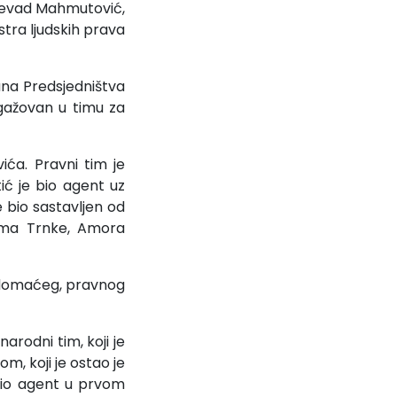
 Dževad Mahmutović,
stra ljudskih prava
na Predsjedništva
gažovan u timu za
ća. Pravni tim je
tić je bio agent uz
e bio sastavljen od
sima Trnke, Amora
a domaćeg, pravnog
arodni tim, koji je
m, koji je ostao je
 bio agent u prvom