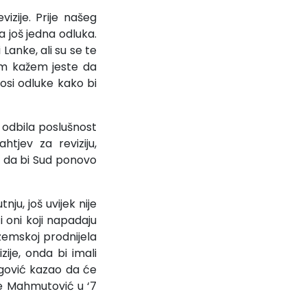
zije. Prije našeg
la još jedna odluka.
 Lanke, ali su se te
am kažem jeste da
osi odluke kako bi
j odbila poslušnost
tjev za reviziju,
u da bi Sud ponovo
ju, još uvijek nije
i oni koji napadaju
zemskoj prodnijela
zije, onda bi imali
egović kazao da će
 je Mahmutović u ‘7