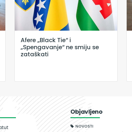
Afere „Black Tie“ i
„Spengavanje“ ne smiju se
zataškati
Objavljeno
NOVOSTI
atut