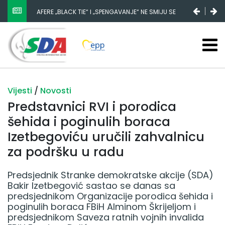
AFERE „BLACK TIE“ I „SPENGAVANJE“ NE SMIJU SE
ZATAŠKATI
Vijesti
/
Novosti
Predstavnici RVI i porodica
šehida i poginulih boraca
Izetbegoviću uručili zahvalnicu
za podršku u radu
Predsjednik Stranke demokratske akcije (SDA)
Bakir Izetbegović sastao se danas sa
predsjednikom Organizacije porodica šehida i
poginulih boraca FBiH Alminom Škrijeljom i
predsjednikom Saveza ratnih vojnih invalida