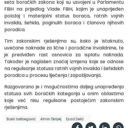
seta boračkih zakona koji su usvojeni u Parlamentu
FBiH na prijedlog Vlade FBiH, kojim je unaprijeđen
položaj i materijalni status boraca, ratnih vojnih
invalida, šehida, poginulih boraca i članova njihovih
porodica.
Tim zakonskim rješenjima su, kako je istaknuto,
uvećane naknade za lične i porodične invalidnine, te
je predviđen rast osnovica za isplatu naknada.
Također je naglašen značaj izmjena koje se odnose
na regulisanje statusa ratnih vojnih invalida i šehidskih
porodica u procesu liječenja i zapošljavanja.
Razgovarano je i mogućnostima daljeg unapređenja
statusa svih boračkih kategorija u onim oblastima
koje već nisu regulisane postojećim zakonskim
rješenjima.
Bakir Izetbegović
Almin Škrijelj
Esad Delić