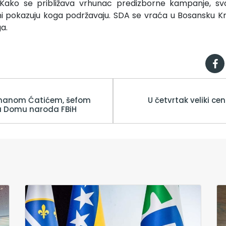
Kako se približava vrhunac predizborne kampanje, s
i pokazuju koga podržavaju. SDA se vraća u Bosansku Kr
a.
manom Ćatićem, šefom
U četvrtak veliki ce
u Domu naroda FBiH