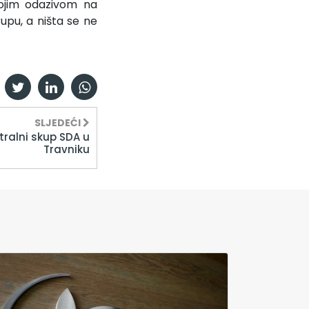
vojim odazivom na
upu, a ništa se ne
SLJEDEĆI
ntralni skup SDA u
Travniku