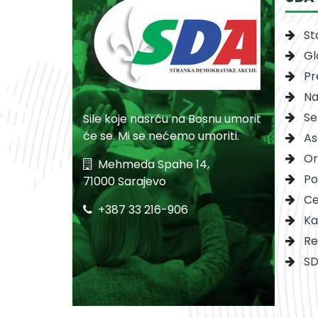
St
Gl
Pr
Na
Se
Sile koje nasrću na Bosnu umorit
će se. Mi se nećemo umoriti.
As
Or
Mehmeda Spahe 14,
Po
71000 Sarajevo
Ce
+387 33 216-906
Ka
Re
SD