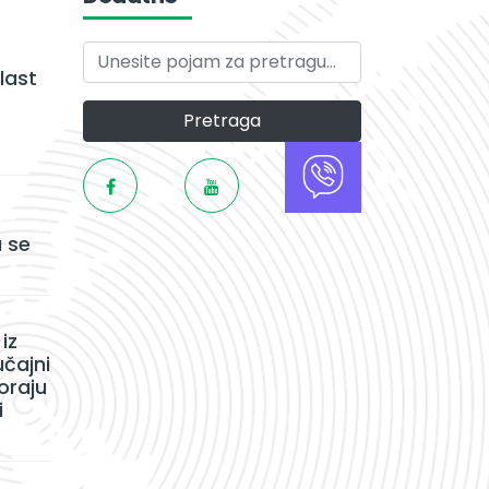
last
Pretraga
 se
iz
učajni
oraju
i