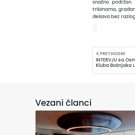
snažno podržan. 
tribinama, građan
dešava bez razlog
PRETHODNI
INTERVJU sa Os
Kluba Bošnjaka 
Vezani članci