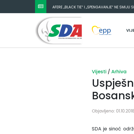
AFERE „BLACK TIE“ I „SPENGAVANJE“ NE SMIJU 
VIJ
Vijesti
/
Arhiva
Uspješn
Bosansk
Objavljeno: 01.10.2018
SDA je sinoć održ