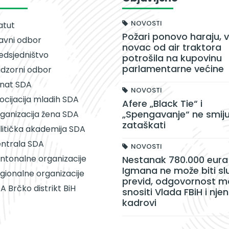
NOVOSTI
atut
Požari ponovo haraju, v
avni odbor
novac od air traktora
edsjedništvo
potrošila na kupovinu
parlamentarne većine
dzorni odbor
nat SDA
NOVOSTI
ocijacija mladih SDA
Afere „Black Tie“ i
„Spengavanje“ ne smiju
ganizacija žena SDA
zataškati
litička akademija SDA
ntrala SDA
NOVOSTI
ntonalne organizacije
Nestanak 780.000 eura 
Igmana ne može biti sl
gionalne organizacije
previd, odgovornost m
A Brčko distrikt BiH
snositi Vlada FBiH i njen
kadrovi