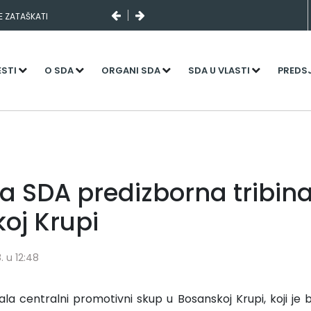
SE ZATAŠKATI
ESTI
O SDA
ORGANI SDA
SDA U VLASTI
PREDS
a SDA predizborna tribina
oj Krupi
. u 12:48
ala centralni promotivni skup u Bosanskoj Krupi, koji je b