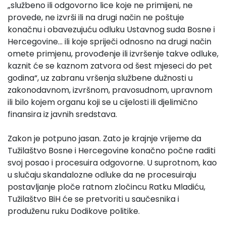
„službeno ili odgovorno lice koje ne primijeni, ne
provede, ne izvrši ili na drugi način ne poštuje
konačnu i obavezujuću odluku Ustavnog suda Bosne i
Hercegovine... ili koje spriječi odnosno na drugi način
omete primjenu, provođenje ili izvršenje takve odluke,
kaznit će se kaznom zatvora od šest mjeseci do pet
godina“, uz zabranu vršenja službene dužnosti u
zakonodavnom, izvršnom, pravosudnom, upravnom
ili bilo kojem organu koji se u cijelosti ili djelimično
finansira iz javnih sredstava.
Zakon je potpuno jasan. Zato je krajnje vrijeme da
Tužilaštvo Bosne i Hercegovine konačno počne raditi
svoj posao i procesuira odgovorne. U suprotnom, kao
u slučaju skandalozne odluke da ne procesuiraju
postavljanje ploče ratnom zločincu Ratku Mladiću,
Tužilaštvo BiH će se pretvoriti u saučesnika i
produženu ruku Dodikove politike.