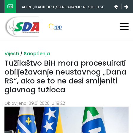
AFERE „BLACK TIE“ I „SPENGAVANJE“ NE SMIJU SE
ZATAŠKATI
Vijesti
/
Saopćenja
Tužilaštvo BiH mora procesuirati
obilježavanje neustavnog „Dana
RS“, ako se to ne desi smijeniti
glavnog tužioca
Objavljeno: 09.01.2026. u 18:22