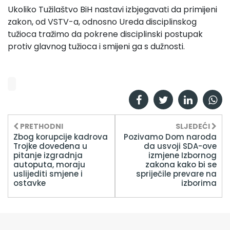
Ukoliko Tužilaštvo BiH nastavi izbjegavati da primijeni
zakon, od VSTV-a, odnosno Ureda disciplinskog
tužioca tražimo da pokrene disciplinski postupak
protiv glavnog tužioca i smijeni ga s dužnosti.
PRETHODNI
SLJEDEĆI
Zbog korupcije kadrova
Pozivamo Dom naroda
Trojke dovedena u
da usvoji SDA-ove
pitanje izgradnja
izmjene Izbornog
autoputa, moraju
zakona kako bi se
uslijediti smjene i
spriječile prevare na
ostavke
izborima