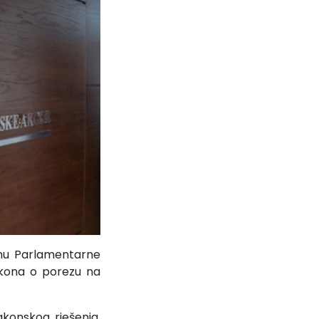
mu Parlamentarne
akona o porezu na
konskog rješenja,