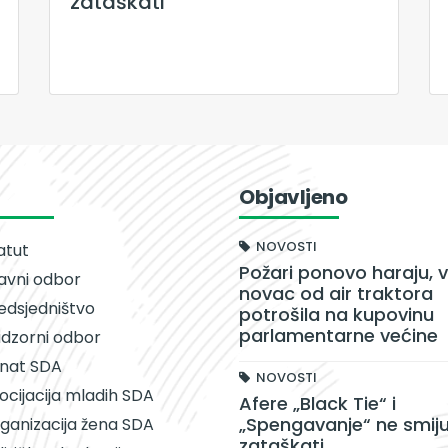
zataškati
Objavljeno
NOVOSTI
atut
Požari ponovo haraju, v
avni odbor
novac od air traktora
edsjedništvo
potrošila na kupovinu
parlamentarne većine
dzorni odbor
nat SDA
NOVOSTI
ocijacija mladih SDA
Afere „Black Tie“ i
„Spengavanje“ ne smiju
ganizacija žena SDA
zataškati