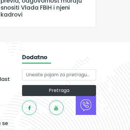
previd, odgovornost moraju
snositi Vlada FBiH i njeni
kadrovi
Dodatno
last
Pretraga
 se