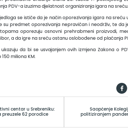
nja PDV-a izuzima djelatnost organiziranja igara na sreću
ijedloga se ističe da je način oporezivanja igara na sreću
je su predmet oporezivanja nepravičan i neodrživ, te da je
topama oporezuju osnovni prehrabmeni proizvodi, me
ki pribor, a da igre na sreću ostanu oslobođene od plaćanja 
 ukazuju da bi se usvajanjem ovih izmjena Zakona o P
o 150 miliona KM.
tivni centar u Srebreniku:
Saopćenje Kolegij
 preuzele 62 porodice
politiziranjem pandem