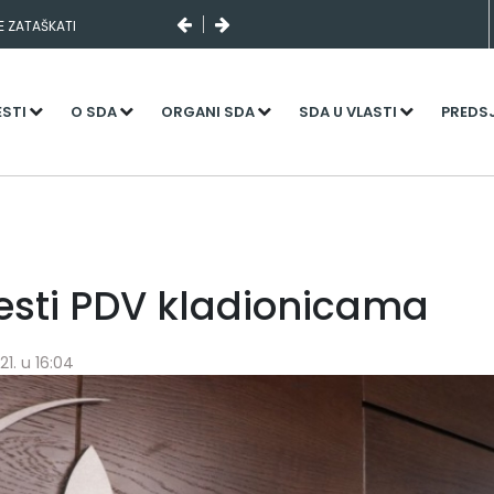
SE ZATAŠKATI
ESTI
O SDA
ORGANI SDA
SDA U VLASTI
PREDS
esti PDV kladionicama
1. u 16:04