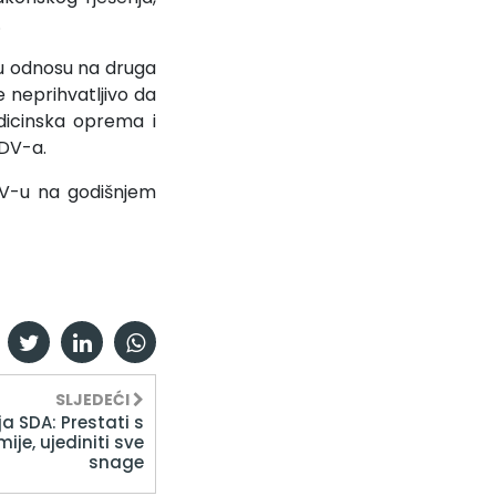
.
 u odnosu na druga
 neprihvatljivo da
dicinska oprema i
PDV-a.
DV-u na godišnjem
SLJEDEĆI
a SDA: Prestati s
ije, ujediniti sve
snage