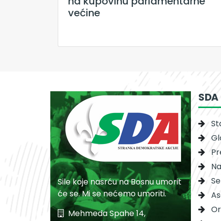
na kupovinu parlamentarne
većine
SDA
St
Gl
Pr
Na
Se
Sile koje nasrću na Bosnu umorit
će se. Mi se nećemo umoriti.
As
Or
Mehmeda Spahe 14,