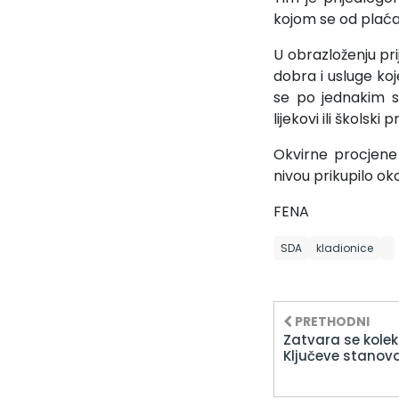
kojom se od plaća
U obrazloženju pr
dobra i usluge ko
se po jednakim s
lijekovi ili škols
Okvirne procjene
nivou prikupilo ok
FENA
SDA
kladionice
PRETHODNI
Zatvara se kolek
Ključeve stanova