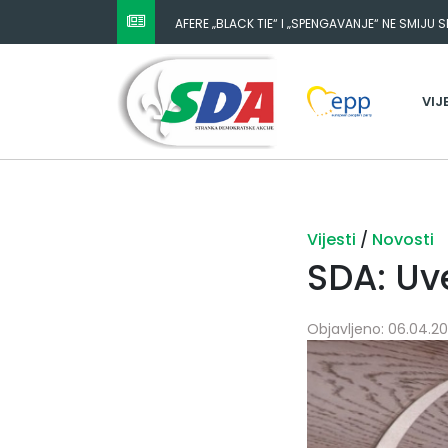
AFERE „BLACK TIE“ I „SPENGAVANJE“ NE SMIJU 
VIJ
Vijesti
/
Novosti
SDA: Uv
Objavljeno: 06.04.202