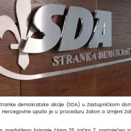
 Stranke demokratske akcije (SDA) u Zastupničkom do
i Hercegovine uputio je u proceduru Zakon o izmjeni Z
om predviđeno brisanje člana 25. tačka 7. postojećeg za