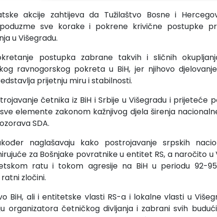
ske akcije zahtijeva da Tužilaštvo Bosne i Hercego
poduzme sve korake i pokrene krivične postupke pro
nja u Višegradu.
kretanje postupka zabrane takvih i sličnih okupljan
kog ravnogorskog pokreta u BiH, jer njihovo djelovanje
stavlja prijetnju miru i stabilnosti.
trojavanje četnika iz BiH i Srbije u Višegradu i prijeteć
sve elemente zakonom kažnjivog djela širenja nacionalne 
upozorava SDA.
kođer naglašavaju kako postrojavanje srpskih naciona
rujuće za Bošnjake povratnike u entitet RS, a naročito u
etskom ratu i tokom agresije na BiH u periodu 92-95
atni zločini.
vo BiH, ali i entitetske vlasti RS-a i lokalne vlasti u Vi
ju organizatora četničkog divljanja i zabrani svih budući