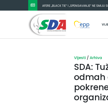
AFERE „BLACK TIE“ I „SPENGAVANJE“ NE SMIJU 
VIJ
Vijesti
/
Arhiva
SDA: Tuž
odmah d
pokrene
organiz