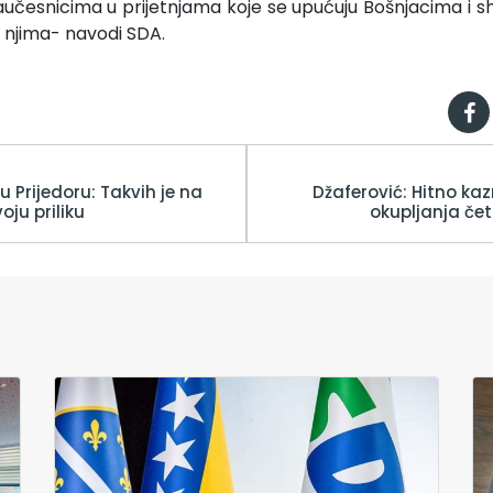
učesnicima u prijetnjama koje se upućuju Bošnjacima i
 njima- navodi SDA.
u Prijedoru: Takvih je na
Džaferović: Hitno kaz
oju priliku
okupljanja če