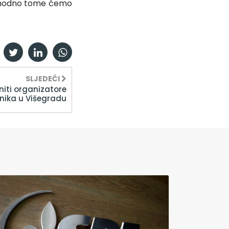
 shodno tome ćemo
SLJEDEĆI
niti organizatore
tnika u Višegradu