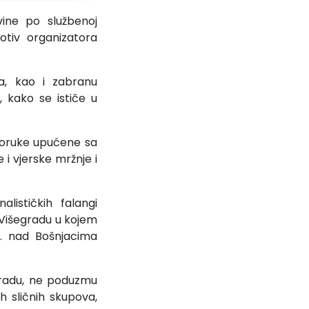
vine po službenoj
tiv organizatora
ja, kao i zabranu
, kako se ističe u
e poruke upućene sa
i vjerske mržnje i
lističkih falangi
 Višegradu u kojem
. nad Bošnjacima
šegradu, ne poduzmu
h sličnih skupova,