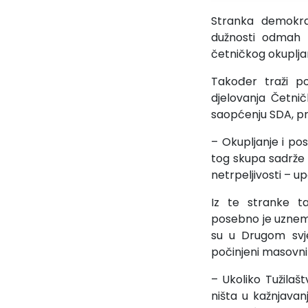
Stranka demokrat
dužnosti odmah 
četničkog okuplja
Također traži po
djelovanja Četnič
saopćenju SDA, pred
– Okupljanje i pos
tog skupa sadrže 
netrpeljivosti – 
Iz te stranke ta
posebno je uznemi
su u Drugom svj
počinjeni masovni r
– Ukoliko Tužilašt
ništa u kažnjavan