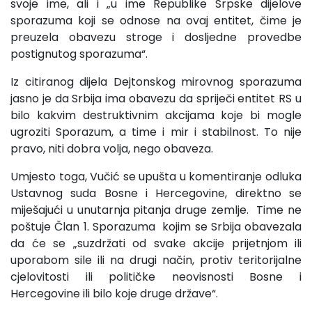
svoje ime, ali i „u ime Republike Srpske dijelove
sporazuma koji se odnose na ovaj entitet, čime je
preuzela obavezu stroge i dosljedne provedbe
postignutog sporazuma“.
Iz citiranog dijela Dejtonskog mirovnog sporazuma
jasno je da Srbija ima obavezu da spriječi entitet RS u
bilo kakvim destruktivnim akcijama koje bi mogle
ugroziti Sporazum, a time i mir i stabilnost. To nije
pravo, niti dobra volja, nego obaveza.
Umjesto toga, Vučić se upušta u komentiranje odluka
Ustavnog suda Bosne i Hercegovine, direktno se
miješajući u unutarnja pitanja druge zemlje. Time ne
poštuje Član 1. Sporazuma kojim se Srbija obavezala
da će se „suzdržati od svake akcije prijetnjom ili
uporabom sile ili na drugi način, protiv teritorijalne
cjelovitosti ili političke neovisnosti Bosne i
Hercegovine ili bilo koje druge države“.