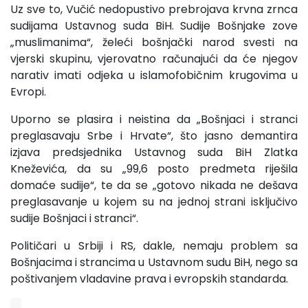
Uz sve to, Vučić nedopustivo prebrojava krvna zrnca
sudijama Ustavnog suda BiH. Sudije Bošnjake zove
„muslimanima“, želeći bošnjački narod svesti na
vjerski skupinu, vjerovatno računajući da će njegov
narativ imati odjeka u islamofobičnim krugovima u
Evropi.
Uporno se plasira i neistina da „Bošnjaci i stranci
preglasavaju Srbe i Hrvate“, što jasno demantira
izjava predsjednika Ustavnog suda BiH Zlatka
Kneževića, da su „99,6 posto predmeta riješila
domaće sudije“, te da se „gotovo nikada ne dešava
preglasavanje u kojem su na jednoj strani isključivo
sudije Bošnjaci i stranci“.
Političari u Srbiji i RS, dakle, nemaju problem sa
Bošnjacima i strancima u Ustavnom sudu BiH, nego sa
poštivanjem vladavine prava i evropskih standarda.