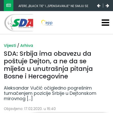
AFERE „BLACK TIE“ I „SPENGAVANJE“ NE SMIJU SE
ZATAŠKATI
Vijesti
/
Arhiva
SDA: Srbija ima obavezu da
poštuje Dejton, a ne da se
miješa u unutrašnja pitanja
Bosne i Hercegovine
Aleksandar Vučić očigledno pogrešnim
tumačenjem pozicije Srbije u Dejtonskom
mirovnog […]
Objavljeno: 17.02.2020. u 16:40