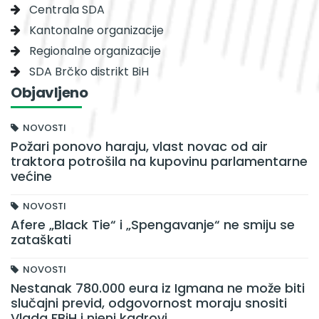
Centrala SDA
Kantonalne organizacije
Regionalne organizacije
SDA Brčko distrikt BiH
Objavljeno
NOVOSTI
Požari ponovo haraju, vlast novac od air
traktora potrošila na kupovinu parlamentarne
većine
NOVOSTI
Afere „Black Tie“ i „Spengavanje“ ne smiju se
zataškati
NOVOSTI
Nestanak 780.000 eura iz Igmana ne može biti
slučajni previd, odgovornost moraju snositi
Vlada FBiH i njeni kadrovi