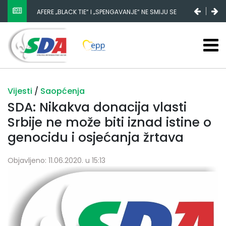
AFERE „BLACK TIE“ I „SPENGAVANJE“ NE SMIJU SE
ZATAŠKATI
Vijesti
/
Saopćenja
SDA: Nikakva donacija vlasti
Srbije ne može biti iznad istine o
genocidu i osjećanja žrtava
Objavljeno: 11.06.2020. u 15:13