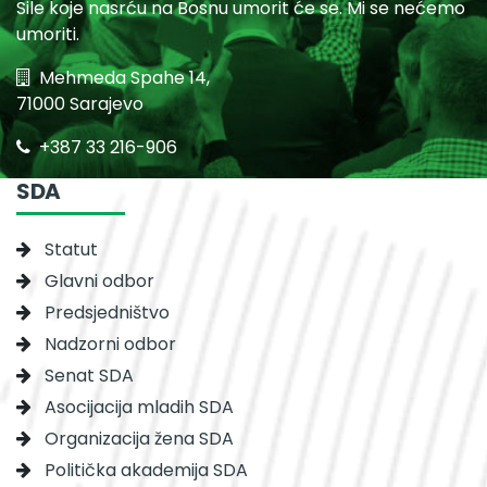
Sile koje nasrću na Bosnu umorit će se. Mi se nećemo
umoriti.
Mehmeda Spahe 14,
71000 Sarajevo
+387 33 216-906
SDA
Statut
Glavni odbor
Predsjedništvo
Nadzorni odbor
Senat SDA
Asocijacija mladih SDA
Organizacija žena SDA
Politička akademija SDA