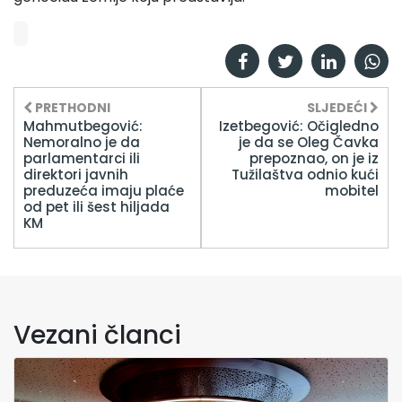
PRETHODNI
SLJEDEĆI
Mahmutbegović:
Izetbegović: Očigledno
Nemoralno je da
je da se Oleg Čavka
parlamentarci ili
prepoznao, on je iz
direktori javnih
Tužilaštva odnio kući
preduzeća imaju plaće
mobitel
od pet ili šest hiljada
KM
Vezani članci