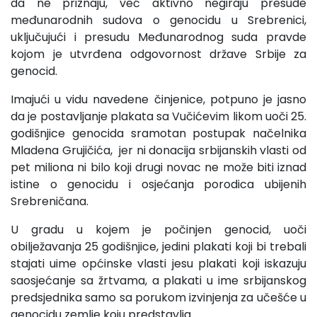
da ne priznaju, već aktivno negiraju presude
međunarodnih sudova o genocidu u Srebrenici,
uključujući i presudu Međunarodnog suda pravde
kojom je utvrđena odgovornost države Srbije za
genocid.
Imajući u vidu navedene činjenice, potpuno je jasno
da je postavljanje plakata sa Vučićevim likom uoči 25.
godišnjice genocida sramotan postupak načelnika
Mladena Grujičića, jer ni donacija srbijanskih vlasti od
pet miliona ni bilo koji drugi novac ne može biti iznad
istine o genocidu i osjećanja porodica ubijenih
Srebreničana.
U gradu u kojem je počinjen genocid, uoči
obilježavanja 25 godišnjice, jedini plakati koji bi trebali
stajati uime općinske vlasti jesu plakati koji iskazuju
saosjećanje sa žrtvama, a plakati u ime srbijanskog
predsjednika samo sa porukom izvinjenja za učešće u
genocidu zemlje koju predstavlja.